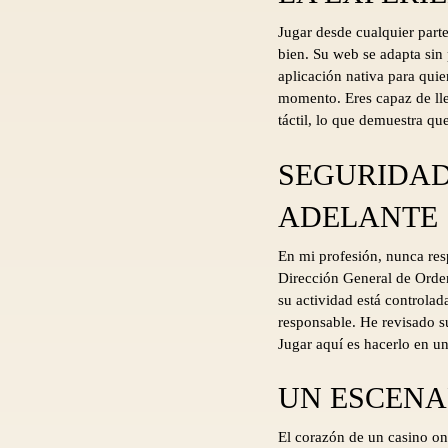
Jugar desde cualquier part
bien. Su web se adapta sin
aplicación nativa para quie
momento. Eres capaz de llev
táctil, lo que demuestra q
SEGURIDAD
ADELANTE
En mi profesión, nunca res
Dirección General de Orden
su actividad está controlad
responsable. He revisado su
Jugar aquí es hacerlo en un
UN ESCENA
El corazón de un casino onl