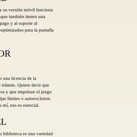
 y su versión móvil funciona
unque también tienen una
pago y al soporte al
 optimizados para la pantalla
POR
 una licencia de la
 trámite. Quiere decir que
resa y que impulsan el juego
jar límites o autoexcluirse.
a mí, eso es esencial.
EL
u biblioteca es una variedad