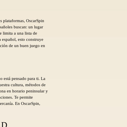
s plataformas, OscarSpin
pañoles buscan: un lugar
limita a una lista de
a español, esto construye
nición de un buen juego en
o está pensado para ti. La
uestra cultura, métodos de
ona en horario peninsular y
aciones. Te permite
cercanía. En OscarSpin,
AD