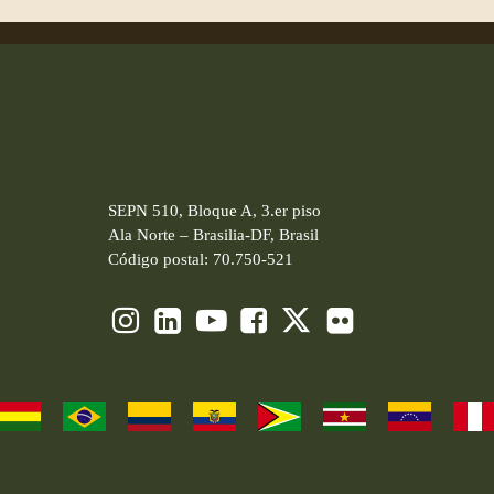
SEPN 510, Bloque A, 3.er piso
Ala Norte – Brasilia-DF, Brasil
Código postal: 70.750-521