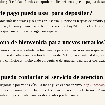
dor y fiscalidad. Puedes comprobar la licencia en el pie de página de s
e pago puedo usar para depositar?
dos más habituales y seguros en España. Funcionan tarjetas de crédito 
irectas, Bizum y monederos electrónicos como PayPal. Todos los depósit
 que puedas iniciar a jugar sin esperas.
bono de bienvenida para nuevos usuarios
asino ofrece una oferta de bienvenida para los nuevos usuarios que se 
bono de coincidencia sobre tu primer depósito y una cantidad de giros 
s y condiciones, incluyendo el requisito de apuesta, para saber con exa
uedo contactar al servicio de atención a
disponible por varias vías. La más ágil es el chat en vivo,
https://ooscar
sponde en minutos. También puedes redactar un correo electrónico. As
entes muy completa para resolver dudas por tu cuenta.