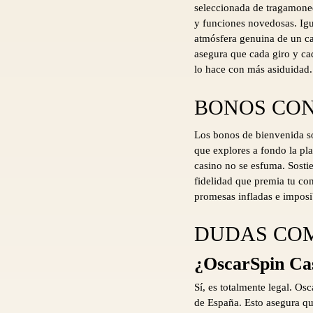
seleccionada de tragamoned
y funciones novedosas. Igua
atmósfera genuina de un cas
asegura que cada giro y ca
lo hace con más asiduidad.
BONOS CON
Los bonos de bienvenida son
que explores a fondo la pl
casino no se esfuma. Sosti
fidelidad que premia tu co
promesas infladas e imposi
DUDAS CO
¿OscarSpin Cas
Sí, es totalmente legal. O
de España. Esto asegura que