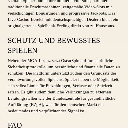
Vielfalt. Spieler finden hier hunderte von Slots, darunter
traditionelle Fruchtmaschinen, zeitgemäße Video-Slots mit
vielschichtigen Bonusrunden und progressive Jackpots. Das
Live-Casino-Bereich mit deutschsprachigen Dealern bietet ein
originalgetreues Spielbank-Feeling direkt von zu Hause aus.
SCHUTZ UND BEWUSSTES
SPIELEN
Neben der MGA-Lizenz setzt OscarSpin auf fortschrittliche
Sicherheitsprotokolle, um persönliche und finanzielle Daten zu
schützen. Die Plattform unterstützt zudem den Grundsatz des
verantwortungsvollen Spielens. Spieler haben die Möglichkeit,
sich selbst Limits für Einzahlungen, Verluste oder Spielzeit
setzen. Es gibt zudem deutliche Verlinkungen zu externen
Beratungsstellen wie der Bundeszentrale für gesundheitliche
Aufklärung (BZgA), was für den deutschen Markt ein
bedeutendes und verpflichtendes Signal ist.
FAQ