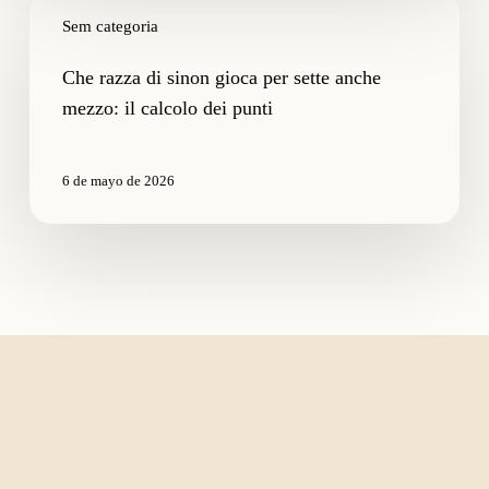
Che
razza
Sem categoria
di
sinon
Che razza di sinon gioca per sette anche
gioca
mezzo: il calcolo dei punti
per
sette
anche
6 de mayo de 2026
mezzo:
il
calcolo
dei
punti