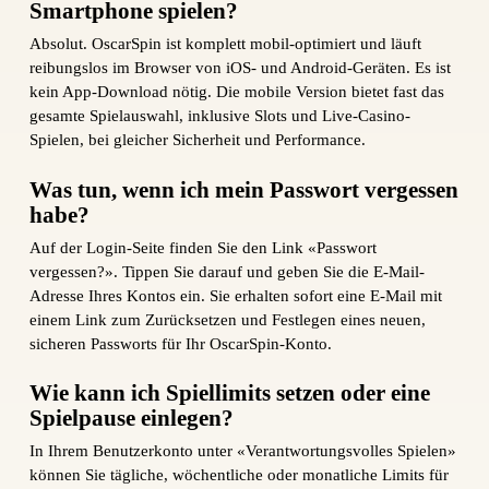
Smartphone spielen?
Absolut. OscarSpin ist komplett mobil-optimiert und läuft
reibungslos im Browser von iOS- und Android-Geräten. Es ist
kein App-Download nötig. Die mobile Version bietet fast das
gesamte Spielauswahl, inklusive Slots und Live-Casino-
Spielen, bei gleicher Sicherheit und Performance.
Was tun, wenn ich mein Passwort vergessen
habe?
Auf der Login-Seite finden Sie den Link «Passwort
vergessen?». Tippen Sie darauf und geben Sie die E-Mail-
Adresse Ihres Kontos ein. Sie erhalten sofort eine E-Mail mit
einem Link zum Zurücksetzen und Festlegen eines neuen,
sicheren Passworts für Ihr OscarSpin-Konto.
Wie kann ich Spiellimits setzen oder eine
Spielpause einlegen?
In Ihrem Benutzerkonto unter «Verantwortungsvolles Spielen»
können Sie tägliche, wöchentliche oder monatliche Limits für