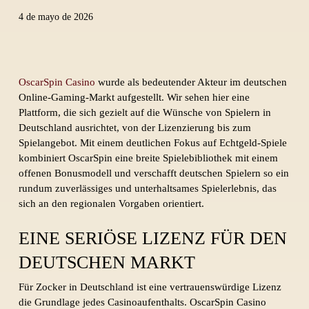
4 de mayo de 2026
OscarSpin Casino
wurde als bedeutender Akteur im deutschen
Online-Gaming-Markt aufgestellt. Wir sehen hier eine
Plattform, die sich gezielt auf die Wünsche von Spielern in
Deutschland ausrichtet, von der Lizenzierung bis zum
Spielangebot. Mit einem deutlichen Fokus auf Echtgeld-Spiele
kombiniert OscarSpin eine breite Spielebibliothek mit einem
offenen Bonusmodell und verschafft deutschen Spielern so ein
rundum zuverlässiges und unterhaltsames Spielerlebnis, das
sich an den regionalen Vorgaben orientiert.
EINE SERIÖSE LIZENZ FÜR DEN
DEUTSCHEN MARKT
Für Zocker in Deutschland ist eine vertrauenswürdige Lizenz
die Grundlage jedes Casinoaufenthalts. OscarSpin Casino