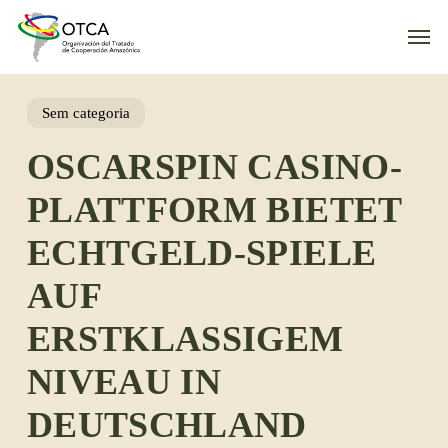
Skip
Men
to
main
content
Sem categoria
OSCARSPIN CASINO-
PLATTFORM BIETET
ECHTGELD-SPIELE
AUF
ERSTKLASSIGEM
NIVEAU IN
DEUTSCHLAND