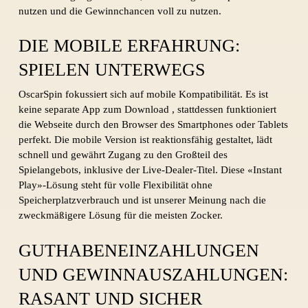
nutzen und die Gewinnchancen voll zu nutzen.
DIE MOBILE ERFAHRUNG:
SPIELEN UNTERWEGS
OscarSpin fokussiert sich auf mobile Kompatibilität. Es ist
keine separate App zum Download , stattdessen funktioniert
die Webseite durch den Browser des Smartphones oder Tablets
perfekt. Die mobile Version ist reaktionsfähig gestaltet, lädt
schnell und gewährt Zugang zu den Großteil des
Spielangebots, inklusive der Live-Dealer-Titel. Diese «Instant
Play»-Lösung steht für volle Flexibilität ohne
Speicherplatzverbrauch und ist unserer Meinung nach die
zweckmäßigere Lösung für die meisten Zocker.
GUTHABENEINZAHLUNGEN
UND GEWINNAUSZAHLUNGEN:
RASANT UND SICHER