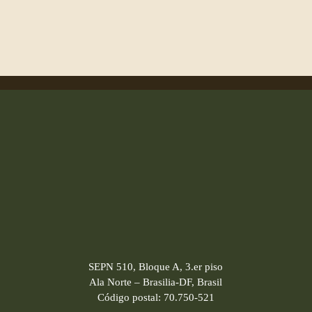
SEPN 510, Bloque A, 3.er piso
Ala Norte – Brasilia-DF, Brasil
Código postal: 70.750-521