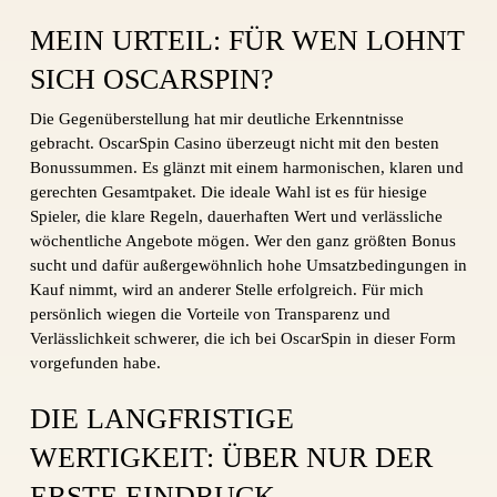
MEIN URTEIL: FÜR WEN LOHNT
SICH OSCARSPIN?
Die Gegenüberstellung hat mir deutliche Erkenntnisse
gebracht. OscarSpin Casino überzeugt nicht mit den besten
Bonussummen. Es glänzt mit einem harmonischen, klaren und
gerechten Gesamtpaket. Die ideale Wahl ist es für hiesige
Spieler, die klare Regeln, dauerhaften Wert und verlässliche
wöchentliche Angebote mögen. Wer den ganz größten Bonus
sucht und dafür außergewöhnlich hohe Umsatzbedingungen in
Kauf nimmt, wird an anderer Stelle erfolgreich. Für mich
persönlich wiegen die Vorteile von Transparenz und
Verlässlichkeit schwerer, die ich bei OscarSpin in dieser Form
vorgefunden habe.
DIE LANGFRISTIGE
WERTIGKEIT: ÜBER NUR DER
ERSTE EINDRUCK