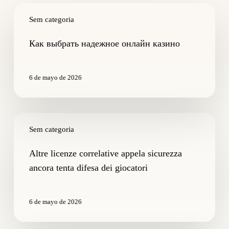
Как
выбрать
Sem categoria
надежное
онлайн
Как выбрать надежное онлайн казино
казино
6 de mayo de 2026
Altre
licenze
Sem categoria
correlative
appela
Altre licenze correlative appela sicurezza
sicurezza
ancora tenta difesa dei giocatori
ancora
tenta
difesa
6 de mayo de 2026
dei
giocatori