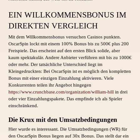
EIN WILLKOMMENSBONUS IM
DIREKTEN VERGLEICH
Mit dem Willkommensbonus versuchen Casinos punkten.
OscarSpin lockt mit einem 100% Bonus bis zu 500€ plus 200
Freispiele. Das erscheint auf den ersten Blick solide, aber
kaum spektakulär. Andere Anbieter verführen mit bis zu 1000€
oder mehr. Der tatsächliche Unterschied liegt im
Kleingedruckten: Bei OscarSpin ist es möglich den kompletten
Bonus mit einer einzigen Einzahlung aktivieren. Viele
Konkurrenten teilen ihr Angebot hingegen
https://www.crunchbase.com/organization/william-hill
in drei
oder vier Einzahlungspakete. Das empfinde ich als Spieler
einschränkend.
Die Krux mit den Umsatzbedingungen
Hier wurde es interessant. Die Umsatzbedingungen (WR) für
den OscarSpin Bonus liegen auf 30x Bonus. Das stellt dar ein