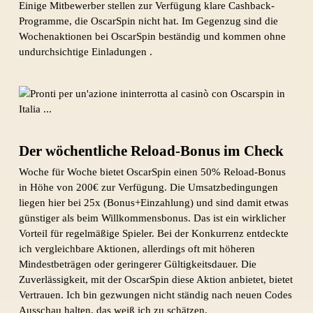
Einige Mitbewerber stellen zur Verfügung klare Cashback-
Programme, die OscarSpin nicht hat. Im Gegenzug sind die
Wochenaktionen bei OscarSpin beständig und kommen ohne
undurchsichtige Einladungen .
Der wöchentliche Reload-Bonus im Check
Woche für Woche bietet OscarSpin einen 50% Reload-Bonus
in Höhe von 200€ zur Verfügung. Die Umsatzbedingungen
liegen hier bei 25x (Bonus+Einzahlung) und sind damit etwas
günstiger als beim Willkommensbonus. Das ist ein wirklicher
Vorteil für regelmäßige Spieler. Bei der Konkurrenz entdeckte
ich vergleichbare Aktionen, allerdings oft mit höheren
Mindestbeträgen oder geringerer Gültigkeitsdauer. Die
Zuverlässigkeit, mit der OscarSpin diese Aktion anbietet, bietet
Vertrauen. Ich bin gezwungen nicht ständig nach neuen Codes
Ausschau halten, das weiß ich zu schätzen.