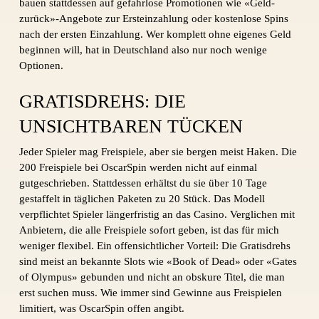
bauen stattdessen auf gefahrlose Promotionen wie «Geld-
zurück»-Angebote zur Ersteinzahlung oder kostenlose Spins
nach der ersten Einzahlung. Wer komplett ohne eigenes Geld
beginnen will, hat in Deutschland also nur noch wenige
Optionen.
GRATISDREHS: DIE
UNSICHTBAREN TÜCKEN
Jeder Spieler mag Freispiele, aber sie bergen meist Haken. Die
200 Freispiele bei OscarSpin werden nicht auf einmal
gutgeschrieben. Stattdessen erhältst du sie über 10 Tage
gestaffelt in täglichen Paketen zu 20 Stück. Das Modell
verpflichtet Spieler längerfristig an das Casino. Verglichen mit
Anbietern, die alle Freispiele sofort geben, ist das für mich
weniger flexibel. Ein offensichtlicher Vorteil: Die Gratisdrehs
sind meist an bekannte Slots wie «Book of Dead» oder «Gates
of Olympus» gebunden und nicht an obskure Titel, die man
erst suchen muss. Wie immer sind Gewinne aus Freispielen
limitiert, was OscarSpin offen angibt.