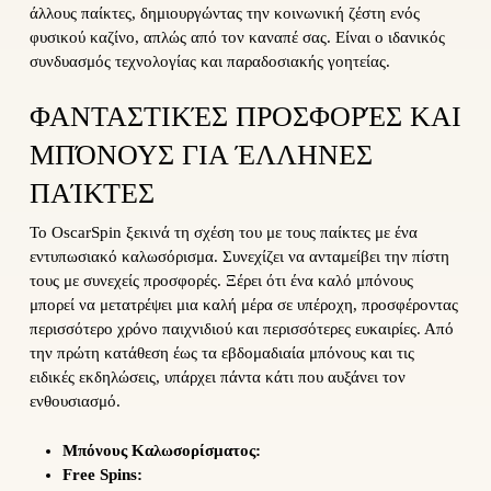
άλλους παίκτες, δημιουργώντας την κοινωνική ζέστη ενός
φυσικού καζίνο, απλώς από τον καναπέ σας. Είναι ο ιδανικός
συνδυασμός τεχνολογίας και παραδοσιακής γοητείας.
ΦΑΝΤΑΣΤΙΚΈΣ ΠΡΟΣΦΟΡΈΣ ΚΑΙ
ΜΠΌΝΟΥΣ ΓΙΑ ΈΛΛΗΝΕΣ
ΠΑΊΚΤΕΣ
Το OscarSpin ξεκινά τη σχέση του με τους παίκτες με ένα
εντυπωσιακό καλωσόρισμα. Συνεχίζει να ανταμείβει την πίστη
τους με συνεχείς προσφορές. Ξέρει ότι ένα καλό μπόνους
μπορεί να μετατρέψει μια καλή μέρα σε υπέροχη, προσφέροντας
περισσότερο χρόνο παιχνιδιού και περισσότερες ευκαιρίες. Από
την πρώτη κατάθεση έως τα εβδομαδιαία μπόνους και τις
ειδικές εκδηλώσεις, υπάρχει πάντα κάτι που αυξάνει τον
ενθουσιασμό.
Μπόνους Καλωσορίσματος:
Free Spins: