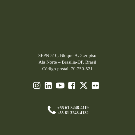
SEPN 510, Bloque A, 3.er piso
Ala Norte – Brasilia-DF, Brasil
Código postal: 70.750-521
+55 61 3248-4119
+55 61 3248-4132