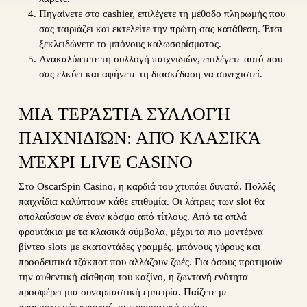
Πηγαίνετε στο cashier, επιλέγετε τη μέθοδο πληρωμής που
σας ταιριάζει και εκτελείτε την πρώτη σας κατάθεση. Έτσι
ξεκλειδώνετε το μπόνους καλωσορίσματος.
Ανακαλύπτετε τη συλλογή παιχνιδιών, επιλέγετε αυτό που
σας ελκύει και αφήνετε τη διασκέδαση να συνεχιστεί.
ΜΙΑ ΤΕΡΆΣΤΙΑ ΣΥΛΛΟΓΉ
ΠΑΙΧΝΙΔΙΏΝ: ΑΠΌ ΚΛΑΣΙΚΆ
ΜΈΧΡΙ LIVE CASINO
Στο OscarSpin Casino, η καρδιά του χτυπάει δυνατά. Πολλές
παιχνίδια καλύπτουν κάθε επιθυμία. Οι λάτρεις των slot θα
απολαύσουν σε έναν κόσμο από τίτλους. Από τα απλά
φρουτάκια με τα κλασικά σύμβολα, μέχρι τα πιο μοντέρνα
βίντεο slots με εκατοντάδες γραμμές, μπόνους γύρους και
προοδευτικά τζάκποτ που αλλάζουν ζωές. Για όσους προτιμούν
την αυθεντική αίσθηση του καζίνο, η ζωντανή ενότητα
προσφέρει μια συναρπαστική εμπειρία. Παίζετε με
πραγματικούς κρουπιέ, σε πραγματικό χρόνο.