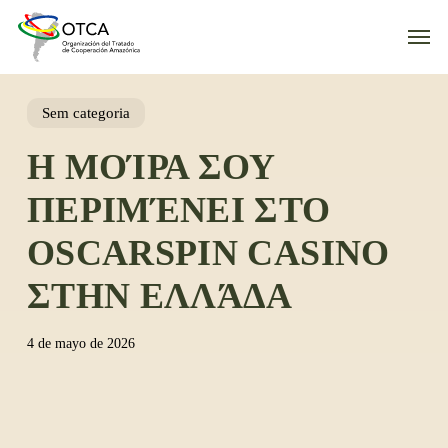
Skip
Men
to
main
content
Sem categoria
Η ΜΟΊΡΑ ΣΟΥ
ΠΕΡΙΜΈΝΕΙ ΣΤΟ
OSCARSPIN CASINO
ΣΤΗΝ ΕΛΛΆΔΑ
4 de mayo de 2026