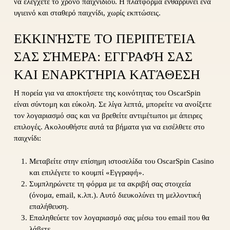
να ελέγχετε το χρόνο παιχνιδιού. Η πλατφόρμα ενθαρρύνει ένα
υγιεινό και σταθερό παιχνίδι, χωρίς εκπτώσεις.
ΕΚΚΙΝΉΣΤΕ ΤΟ ΠΕΡΙΠΈΤΕΙΑ
ΣΑΣ ΣΉΜΕΡΑ: ΕΓΓΡΑΦΉ ΣΑΣ
ΚΑΙ ΕΝΑΡΚΤΉΡΙΑ ΚΑΤΆΘΕΣΗ
Η πορεία για να αποκτήσετε της κοινότητας του OscarSpin
είναι σύντομη και εύκολη. Σε λίγα λεπτά, μπορείτε να ανοίξετε
τον λογαριασμό σας και να βρεθείτε αντιμέτωποι με άπειρες
επιλογές. Ακολουθήστε αυτά τα βήματα για να εισέλθετε στο
παιχνίδι:
Μεταβείτε στην επίσημη ιστοσελίδα του OscarSpin Casino
και επιλέγετε το κουμπί «Εγγραφή».
Συμπληρώνετε τη φόρμα με τα ακριβή σας στοιχεία
(όνομα, email, κ.λπ.). Αυτό διευκολύνει τη μελλοντική
επαλήθευση.
Επαληθεύετε τον λογαριασμό σας μέσω του email που θα
λάβετε.