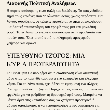
Διαφανής Πολιτική Αναλήψεων
Η πορεία απόσυρσης είναι απλή και ξεκάθαρη. Το παιχνιδάδικο
τηρεί τους κανόνες που δηλώνονται εντός, χωρίς απρόοπτα. Για
λόγους ασφάλειας, οι πελάτες χρειάζεται να πραγματοποιήσουν
μια βασική ταυτοποίηση του προφίλ τους μια και μοναδική
φορά. Το εν λόγω το ενέργεια συνεισφέρει στην προστασία των
ποσών τους. Έπειτα από αυτό, οι πληρωμές προχωρούν
γρήγορα και ομαλά.
ΥΠΕΎΘΥΝΟ ΤΖΌΓΟΣ: ΜΙΑ
ΚΎΡΙΑ ΠΡΟΤΕΡΑΙΌΤΗΤΑ
Το OscarSpin Casino ξέρει ότι η διασκέδαση είναι αυθεντική
μόνο όταν το παιχνίδι παραμένει ένα ευχάριστο και ελέγξιμο
χόμπι. Για το λόγο αυτό, έχει βάλει σε εφαρμογή ένα πλήρες
σύστημα υπεύθυνου τζόγου. Παρέχει στους παίκτες τα αναγκαία
εργαλεία για να ρυθμίζουν τη δραστηριότητά τους. Μπορείτε να
θέσετε όρια στις καταθέσεις σας, να ζητήσετε προσωρινό ή
μόνιμο αποκλεισμό, ή να χρησιμοποιήσετε χρονομέτρηση για