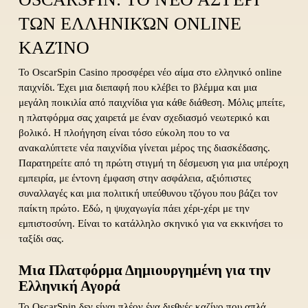
ΤΩΝ ΕΛΛΗΝΙΚΏΝ ONLINE
ΚΑΖΊΝΟ
Το OscarSpin Casino προσφέρει νέο αίμα στο ελληνικό online
παιχνίδι. Έχει μια διεπαφή που κλέβει το βλέμμα και μια
μεγάλη ποικιλία από παιχνίδια για κάθε διάθεση. Μόλις μπείτε,
η πλατφόρμα σας χαιρετά με έναν σχεδιασμό νεωτερικό και
βολικό. Η πλοήγηση είναι τόσο εύκολη που το να
ανακαλύπτετε νέα παιχνίδια γίνεται μέρος της διασκέδασης.
Παρατηρείτε από τη πρώτη στιγμή τη δέσμευση για μια υπέροχη
εμπειρία, με έντονη έμφαση στην ασφάλεια, αξιόπιστες
συναλλαγές και μια πολιτική υπεύθυνου τζόγου που βάζει τον
παίκτη πρώτο. Εδώ, η ψυχαγωγία πάει χέρι-χέρι με την
εμπιστοσύνη. Είναι το κατάλληλο σκηνικό για να εκκινήσει το
ταξίδι σας.
Μια Πλατφόρμα Δημιουργημένη για την
Ελληνική Αγορά
Το OscarSpin δεν είναι πλέον ένα διεθνές καζίνο που απλά