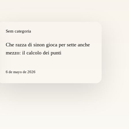
he
azza
Sem categoria
i
inon
Che razza di sinon gioca per sette anche
ioca
mezzo: il calcolo dei punti
er
ette
nche
6 de mayo de 2026
ezzo:
alcolo
ei
unti