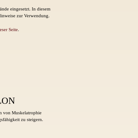
ände eingesetzt. In diesem
 Hinweise zur Verwendung.
eser Seite
.
LON
n von Muskelatrophie
fähigkeit zu steigern.