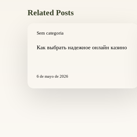
Related Posts
Как
выбрать
Sem categoria
надежное
онлайн
Как выбрать надежное онлайн казино
казино
6 de mayo de 2026