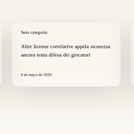
Altre
C
licenze
Sem categoria
r
correlative
d
appela
s
Altre licenze correlative appela sicurezza
sicurezza
g
ancora tenta difesa dei giocatori
ancora
p
tenta
s
difesa
a
6 de mayo de 2026
dei
m
giocatori
il
c
d
p