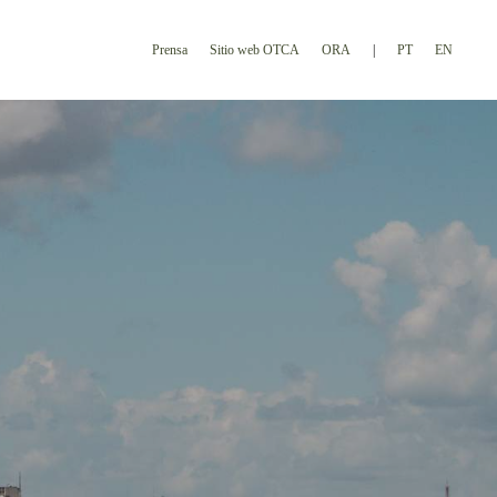
Prensa
Sitio web OTCA
ORA
PT
EN