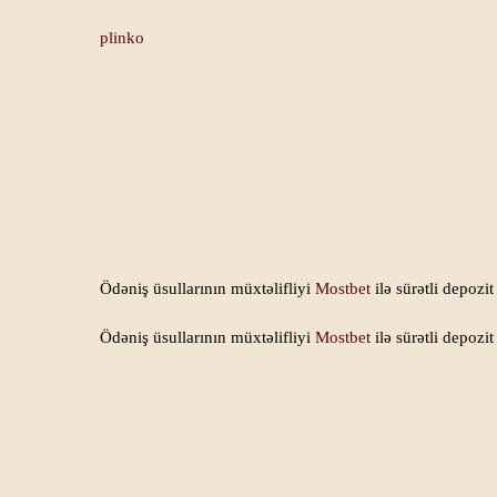
plinko
Ödəniş üsullarının müxtəlifliyi
Mostbet
ilə sürətli depozit
Ödəniş üsullarının müxtəlifliyi
Mostbet
ilə sürətli depozit