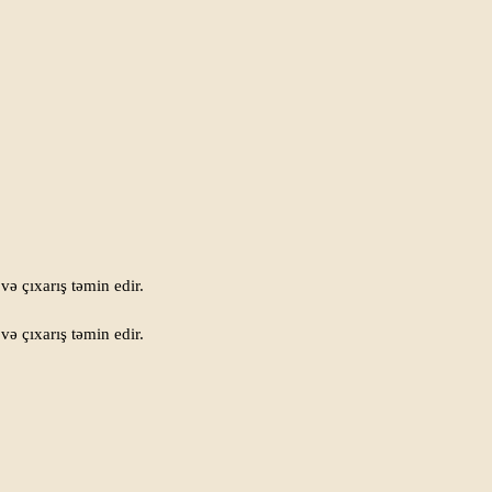
 və çıxarış təmin edir.
 və çıxarış təmin edir.