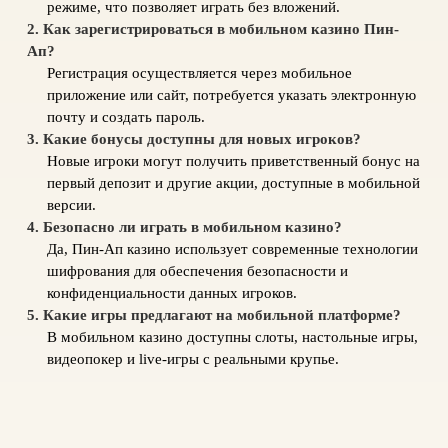
режиме, что позволяет играть без вложений.
2. Как зарегистрироваться в мобильном казино Пин-
Ап?
Регистрация осуществляется через мобильное
приложение или сайт, потребуется указать электронную
почту и создать пароль.
3. Какие бонусы доступны для новых игроков?
Новые игроки могут получить приветственный бонус на
первый депозит и другие акции, доступные в мобильной
версии.
4. Безопасно ли играть в мобильном казино?
Да, Пин-Ап казино использует современные технологии
шифрования для обеспечения безопасности и
конфиденциальности данных игроков.
5. Какие игры предлагают на мобильной платформе?
В мобильном казино доступны слоты, настольные игры,
видеопокер и live-игры с реальными крупье.