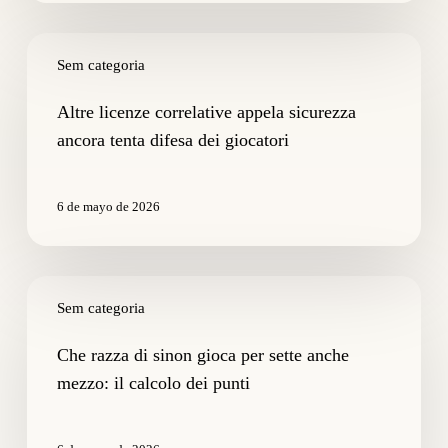
Altre
licenze
Sem categoria
correlative
appela
Altre licenze correlative appela sicurezza
sicurezza
ancora tenta difesa dei giocatori
ancora
tenta
difesa
6 de mayo de 2026
dei
giocatori
Che
razza
Sem categoria
di
sinon
Che razza di sinon gioca per sette anche
gioca
mezzo: il calcolo dei punti
per
sette
anche