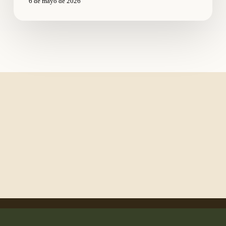
6 de mayo de 2026
mezzo:
il
calcolo
dei
punti