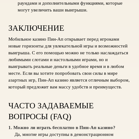
раундами и дополнительными функциями, которые
могут увеличить ваши выигрыши.
ЗАКЛЮЧЕНИЕ
Мобильное казино Пин-Ап открывает перед игроками
новые горизонты для увлекательной игры и возможностей
выигрыша. С его помощью можно не только наслаждаться
любимыми слотами и настольными играми, но и
выигрывать реальные деньги в удобное время и в любом
месте. Если вы хотите попробовать свои силы в мире
азартных игр, Пин-Ап казино является отличным выбором,
который предложит вам массу удобств и преимуществ.
ЧАСТО ЗАДАВАЕМЫЕ
ВОПРОСЫ (FAQ)
1. Можно ли играть бесплатно в Пин-Ап казино?
Да, многие игры доступны в демонстрационном