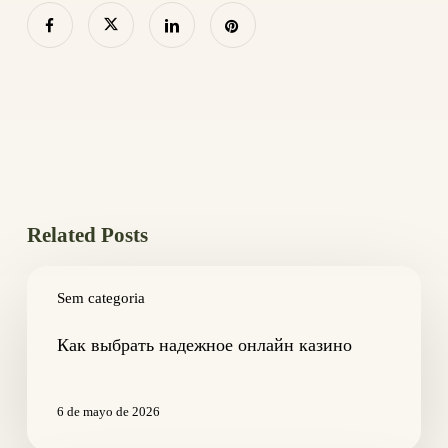
Related Posts
Как
выбрать
Sem categoria
надежное
онлайн
Как выбрать надежное онлайн казино
казино
6 de mayo de 2026