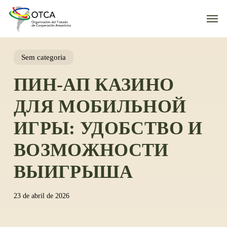
Skip
Men
to
main
content
Sem categoria
ПИН-АП КАЗИНО
ДЛЯ МОБИЛЬНОЙ
ИГРЫ: УДОБСТВО И
ВОЗМОЖНОСТИ
ВЫИГРЫША
23 de abril de 2026