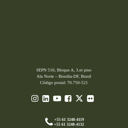
SEPN 510, Bloque A, 3.er piso
Ala Norte – Brasilia-DF, Brasil
Código postal: 70.750-521
+55 61 3248-4119
+55 61 3248-4132