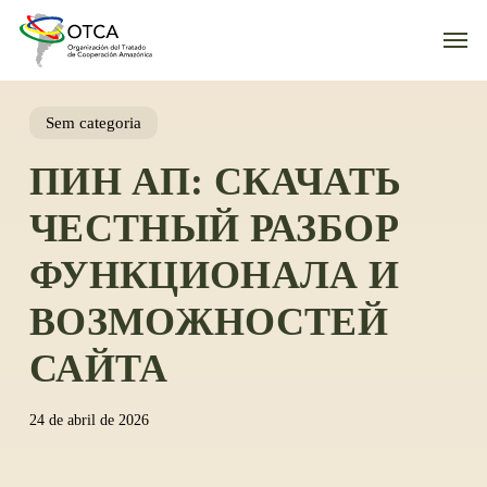
Skip
Men
to
main
content
Sem categoria
ПИН АП: СКАЧАТЬ
ЧЕСТНЫЙ РАЗБОР
ФУНКЦИОНАЛА И
ВОЗМОЖНОСТЕЙ
САЙТА
24 de abril de 2026