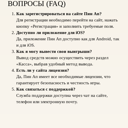
ВОПРОСЫ (FAQ)
Как зарегистрироваться на сайте Пин Ап?
Для регистрации необходимо перейти на сайт, нажать
кнопку «Регистрация» и заполнить требуемые поля.
Доступно ли приложение для iOS?
Да, приложение Пин Ап доступно как для Android, так
и для iOS.
Как я могу вывести свои выигрыши?
Вывод средств можно осуществить через раздел
«Касса», выбрав удобный метод вывода.
Есть ли у сайта лицензия?
Да, Пин Ап имеет все необходимые лицензии, что
гарантирует безопасность и честность игры.
Как связаться с поддержкой?
Служба поддержки доступна через чат на сайте,
телефон или электронную почту.