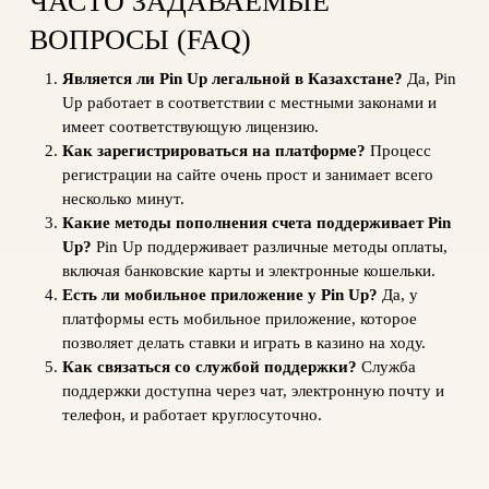
ЧАСТО ЗАДАВАЕМЫЕ
ВОПРОСЫ (FAQ)
Является ли Pin Up легальной в Казахстане?
Да, Pin
Up работает в соответствии с местными законами и
имеет соответствующую лицензию.
Как зарегистрироваться на платформе?
Процесс
регистрации на сайте очень прост и занимает всего
несколько минут.
Какие методы пополнения счета поддерживает Pin
Up?
Pin Up поддерживает различные методы оплаты,
включая банковские карты и электронные кошельки.
Есть ли мобильное приложение у Pin Up?
Да, у
платформы есть мобильное приложение, которое
позволяет делать ставки и играть в казино на ходу.
Как связаться со службой поддержки?
Служба
поддержки доступна через чат, электронную почту и
телефон, и работает круглосуточно.