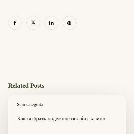
Related Posts
Как
выбрать
Sem categoria
надежное
онлайн
Как выбрать надежное онлайн казино
казино