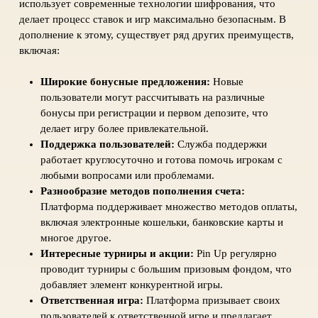
использует современные технологии шифрования, что
делает процесс ставок и игр максимально безопасным. В
дополнение к этому, существует ряд других преимуществ,
включая:
Широкие бонусные предложения:
Новые
пользователи могут рассчитывать на различные
бонусы при регистрации и первом депозите, что
делает игру более привлекательной.
Поддержка пользователей:
Служба поддержки
работает круглосуточно и готова помочь игрокам с
любыми вопросами или проблемами.
Разнообразие методов пополнения счета:
Платформа поддерживает множество методов оплаты,
включая электронные кошельки, банковские карты и
многое другое.
Интересные турниры и акции:
Pin Up регулярно
проводит турниры с большим призовым фондом, что
добавляет элемент конкурентной игры.
Ответственная игра:
Платформа призывает своих
пользователей к ответственной игре и предлагает