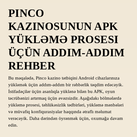
PINCO
KAZINOSUNUN APK
YÜKLƏMƏ PROSESI
ÜÇÜN ADDIM-ADDIM
REHBER
Bu məqalədə, Pinco kazino tətbiqini Android cihazlarınıza
yükləmək üçün addım-addım bir rəhbərlik təqdim edəcəyik.
İstifadəçilər üçün asanlıqla yüklənə bilən bu APK, oyun
təcrübənizi artırmaq üçün əvəzsizdir. Aşağıdakı bölmələrdə
yükləmə prosesi, təhlükəsizlik tədbirləri, yükləmə mənbələri
və müvafiq konfiqurasiyalar haqqında ətraflı məlumat
verəcəyik. Daha dərindən öyrənmək üçün, oxumağa davam
edin.