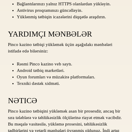
Bağlantılarınızı yalnız HTTPS olanlardan yükləyin.
Antivirus proqramınızı güncəlləyin.
Yüklənmiş tətbiqin icazələrini diqqətlə araşdırın.
YARDIMÇI MƏNBƏLƏR
Pinco kazino tətbiqi yükləmək üçün aşağıdakı mənbələri
istifadə edə bilərsiniz:
Rəsmi Pinco kazino veb saytı.
Android tətbiq marketləri.
Oyun forumları və müzakirə platformaları.
Texniki dəstək xidməti.
NƏTICƏ
Pinco kazino tətbiqini yükləmək asan bir prosesdir, ancaq bir
sıra tələblərə və təhlükəsizlik ölçülərinə riayət etmək vacibdir.
Bu məqalə vasitəsilə, yükləmə prosesini, təhlükəsizlik
tədbirlərini və yetərli mənbələri öyrənmiş oldunuz. İndi artıq