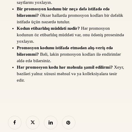
saytlarını yoxlayın.
Bir promosyon kodunu bir neçə dəfə istifadə edə
bilərəmmi?
Əksər hallarda promosyon kodları bir dəfəlik
istifadə üçün nəzərdə tutulur.
Kodun etibarlılıq müddəti nədir?
Hər promosyon
kodunun öz etibarlılıq müddəti var, onu ödəniş prosesində
yoxlayın.
Promosyon kodunu istifadə etmədən alış-veriş edə
bilərəmmi?
Bəli, lakin promosyon kodları ilə endirimlər
əldə edə bilərsiniz.
Hər promosyon kodu hər məhsula şamil edilirmi?
Xeyr,
bəziləri yalnız xüsusi məhsul və ya kolleksiyalara təsir
edir.