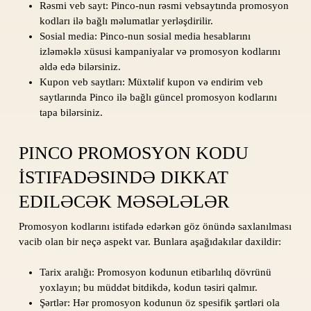
Rəsmi veb sayt: Pinco-nun rəsmi vebsaytında promosyon
kodları ilə bağlı məlumatlar yerləşdirilir.
Sosial media: Pinco-nun sosial media hesablarını
izləməklə xüsusi kampaniyalar və promosyon kodlarını
əldə edə bilərsiniz.
Kupon veb saytları: Müxtəlif kupon və endirim veb
saytlarında Pinco ilə bağlı güncel promosyon kodlarını
tapa bilərsiniz.
PINCO PROMOSYON KODU
İSTIFADƏSINDƏ DIKKAT
EDILƏCƏK MƏSƏLƏLƏR
Promosyon kodlarını istifadə edərkən göz önündə saxlanılması
vacib olan bir neçə aspekt var. Bunlara aşağıdakılar daxildir:
Tarix aralığı: Promosyon kodunun etibarlılıq dövrünü
yoxlayın; bu müddət bitdikdə, kodun təsiri qalmır.
Şərtlər: Hər promosyon kodunun öz spesifik şərtləri ola