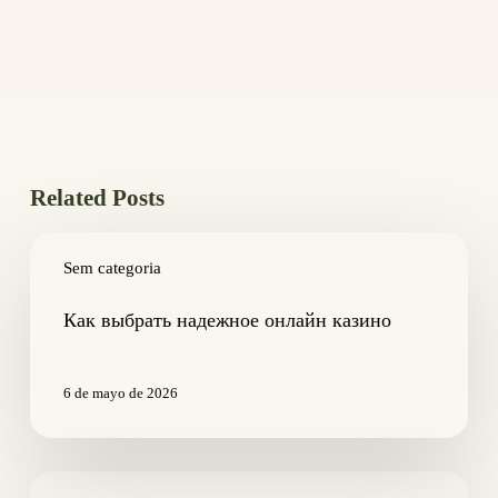
Related Posts
Как
выбрать
Sem categoria
надежное
онлайн
Как выбрать надежное онлайн казино
казино
6 de mayo de 2026
Altre