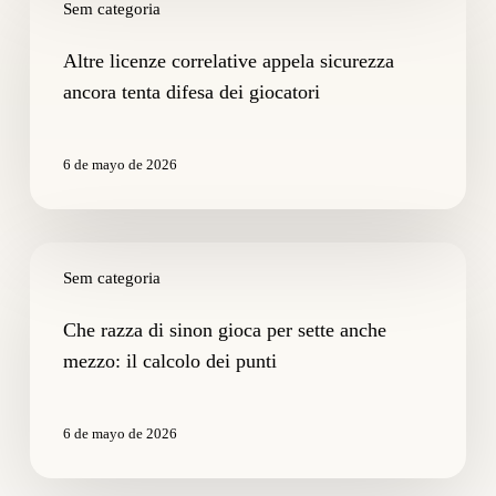
licenze
Sem categoria
correlative
appela
Altre licenze correlative appela sicurezza
sicurezza
ancora tenta difesa dei giocatori
ancora
tenta
difesa
6 de mayo de 2026
dei
giocatori
Che
razza
Sem categoria
di
sinon
Che razza di sinon gioca per sette anche
gioca
mezzo: il calcolo dei punti
per
sette
anche
6 de mayo de 2026
mezzo:
il