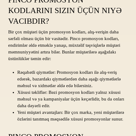
KODLARINI SIZIN ÜÇÜN NIYƏ
VACIBDIR?
Bir çox müştəri üçün promosyon kodları, alış-verişin daha
sərfəli olması üçün bir vasitədir. Pinco promosyon kodları,
endirimlər əldə etməklə yanaşı, müxtəlif təşviqlərlə müştəri
məmnuniyyətini artıra bilər. Bunlar müştərilərə aşağıdakı
üstünlüklər təmin edir:
Rəqabətli qiymətlər: Promosyon kodları ilə alış-veriş
edərək, bazardakı qiymətlərdən daha aşağı qiymətlərlə
məhsul və xidmətlər əldə edə bilərsiniz.
Xüsusi təkliflər: Bəzi promosyon kodları yalnız xüsusi
məhsul və ya kampaniyalar üçün keçərlidir, bu da onları
daha dəyərli edir.
Yeni müştəri avantajları: Bir çox marka, yeni müştərilərə
özlərini tanıtmaq məqsədilə xüsusi promosyonlar sunur.