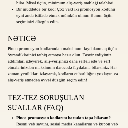
bilər. Misal üçün, minimum alış-veriş məbləği tələbləri.
Bir müddətdə bir kod: Çox vaxt iki promosyon kodunu
eyni anda istifadə etmək mümkün olmur. Bunun üçün
seçiminizi düzgün edin.
NƏTICƏ
Pinco promosyon kodlarından maksimum faydalanmaq üçün
öyrəndiklərinizi tətbiq etməyə hazır olun. Təsvir etdiyimiz
addımları izləyərək, alış-verişinizi daha sərfəli edə və sərf
etmələrinizdən maksimum dərəcədə faydalana bilərsiniz. Hər
zaman yenilikləri izləyərək, kodların etibarlılığını yoxlayın və
alış-veriş etmədən əvvəl düzgün seçim edin!
TEZ-TEZ SORUŞULAN
SUALLAR (FAQ)
Pinco promosyon kodlarını haradan tapa bilərəm?
Rəsmi veb saytını, sosial media kanallarını və kupon veb