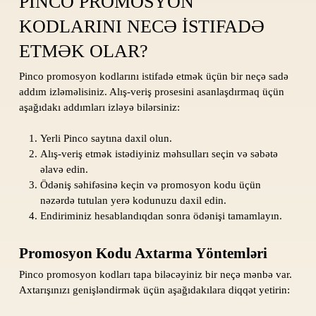
PINCO PROMOSYON
KODLARINI NECƏ İSTIFADƏ
ETMƏK OLAR?
Pinco promosyon kodlarını istifadə etmək üçün bir neçə sadə
addım izləməlisiniz. Alış-veriş prosesini asanlaşdırmaq üçün
aşağıdakı addımları izləyə bilərsiniz:
Yerli Pinco saytına daxil olun.
Alış-veriş etmək istədiyiniz məhsulları seçin və səbətə
əlavə edin.
Ödəniş səhifəsinə keçin və promosyon kodu üçün
nəzərdə tutulan yerə kodunuzu daxil edin.
Endiriminiz hesablandıqdan sonra ödənişi tamamlayın.
Promosyon Kodu Axtarma Yöntemləri
Pinco promosyon kodları tapa biləcəyiniz bir neçə mənbə var.
Axtarışınızı genişləndirmək üçün aşağıdakılara diqqət yetirin: