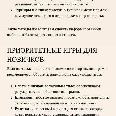
различных играх, чтобы узнать о их опыте.
Турниры и акции:
участие в турнирах может помочь
вам лучше освоиться в игре и даже выиграть призы.
Такие методы позволят вам сделать информированный
выбор и избавиться от лишнего стресса.
ПРИОРИТЕТНЫЕ ИГРЫ ДЛЯ
НОВИЧКОВ
Если вы только начинаете знакомство с азартными играми,
рекомендуется обратить внимание на следующие игры:
Слоты с низкой волатильностью:
обеспечивают
регулярные, но небольшие выигрыши.
Блэкджек:
простые правила и возможность применять
стратегии для повышения шансов на выигрыши.
Рулетка:
интересный вариант для игроков, которые
хотят испытать удачу с минимальными знаниями