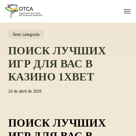
Skip
Men
to
main
content
Sem categoria
ПОИСК ЛУЧШИХ
ИГР ДЛЯ ВАС В
КАЗИНО 1XBET
24 de abril de 2026
ПОИСК ЛУЧШИХ
ИГР ДЛЯ ВАС В