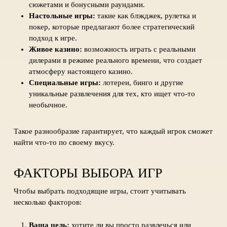
сюжетами и бонусными раундами.
Настольные игры:
такие как блэкджек, рулетка и
покер, которые предлагают более стратегический
подход к игре.
Живое казино:
возможность играть с реальными
дилерами в режиме реального времени, что создает
атмосферу настоящего казино.
Специальные игры:
лотереи, бинго и другие
уникальные развлечения для тех, кто ищет что-то
необычное.
Такое разнообразие гарантирует, что каждый игрок сможет
найти что-то по своему вкусу.
ФАКТОРЫ ВЫБОРА ИГР
Чтобы выбрать подходящие игры, стоит учитывать
несколько факторов:
Ваша цель:
хотите ли вы просто развлечься или