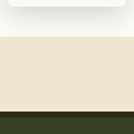
il
calcolo
dei
punti