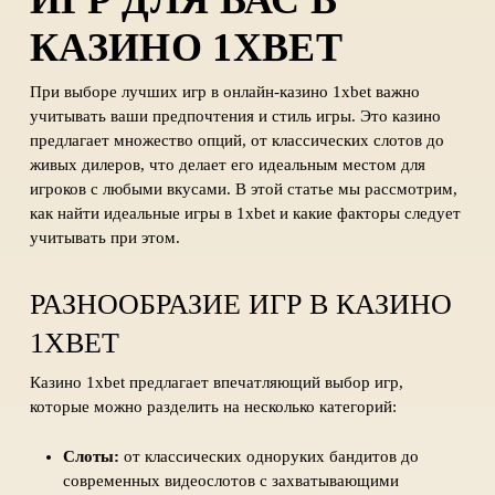
КАЗИНО 1XBET
При выборе лучших игр в онлайн-казино 1xbet важно
учитывать ваши предпочтения и стиль игры. Это казино
предлагает множество опций, от классических слотов до
живых дилеров, что делает его идеальным местом для
игроков с любыми вкусами. В этой статье мы рассмотрим,
как найти идеальные игры в 1xbet и какие факторы следует
учитывать при этом.
РАЗНООБРАЗИЕ ИГР В КАЗИНО
1XBET
Казино 1xbet предлагает впечатляющий выбор игр,
которые можно разделить на несколько категорий:
Слоты:
от классических одноруких бандитов до
современных видеослотов с захватывающими