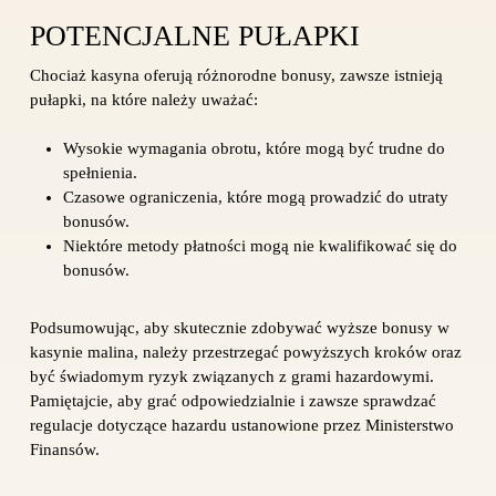
POTENCJALNE PUŁAPKI
Chociaż kasyna oferują różnorodne bonusy, zawsze istnieją
pułapki, na które należy uważać:
Wysokie wymagania obrotu, które mogą być trudne do
spełnienia.
Czasowe ograniczenia, które mogą prowadzić do utraty
bonusów.
Niektóre metody płatności mogą nie kwalifikować się do
bonusów.
Podsumowując, aby skutecznie zdobywać wyższe bonusy w
kasynie malina, należy przestrzegać powyższych kroków oraz
być świadomym ryzyk związanych z grami hazardowymi.
Pamiętajcie, aby grać odpowiedzialnie i zawsze sprawdzać
regulacje dotyczące hazardu ustanowione przez Ministerstwo
Finansów.