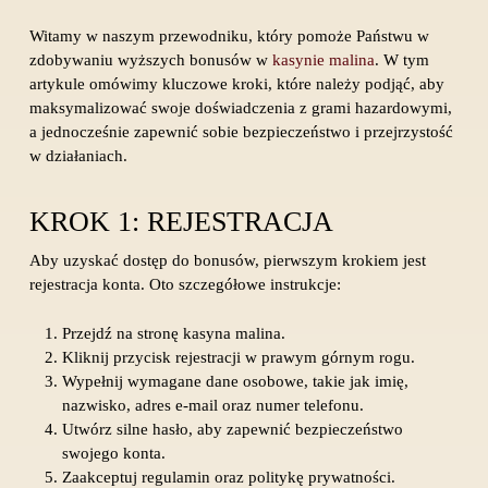
Witamy w naszym przewodniku, który pomoże Państwu w
zdobywaniu wyższych bonusów w
kasynie malina
. W tym
artykule omówimy kluczowe kroki, które należy podjąć, aby
maksymalizować swoje doświadczenia z grami hazardowymi,
a jednocześnie zapewnić sobie bezpieczeństwo i przejrzystość
w działaniach.
KROK 1: REJESTRACJA
Aby uzyskać dostęp do bonusów, pierwszym krokiem jest
rejestracja konta. Oto szczegółowe instrukcje:
Przejdź na stronę kasyna malina.
Kliknij przycisk rejestracji w prawym górnym rogu.
Wypełnij wymagane dane osobowe, takie jak imię,
nazwisko, adres e-mail oraz numer telefonu.
Utwórz silne hasło, aby zapewnić bezpieczeństwo
swojego konta.
Zaakceptuj regulamin oraz politykę prywatności.