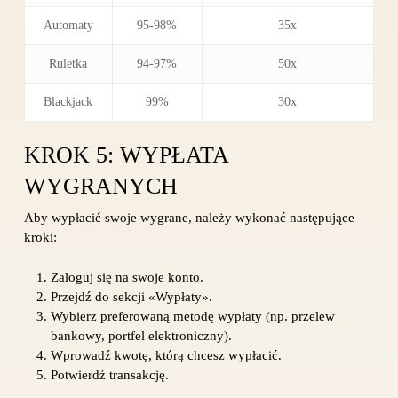
Automaty
95-98%
35x
Ruletka
94-97%
50x
Blackjack
99%
30x
KROK 5: WYPŁATA
WYGRANYCH
Aby wypłacić swoje wygrane, należy wykonać następujące
kroki:
Zaloguj się na swoje konto.
Przejdź do sekcji «Wypłaty».
Wybierz preferowaną metodę wypłaty (np. przelew
bankowy, portfel elektroniczny).
Wprowadź kwotę, którą chcesz wypłacić.
Potwierdź transakcję.