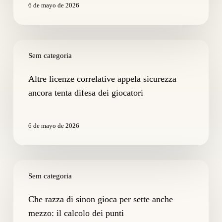
6 de mayo de 2026
Altre
licenze
Sem categoria
correlative
appela
Altre licenze correlative appela sicurezza
sicurezza
ancora tenta difesa dei giocatori
ancora
tenta
difesa
6 de mayo de 2026
dei
giocatori
Che
razza
Sem categoria
di
sinon
Che razza di sinon gioca per sette anche
gioca
mezzo: il calcolo dei punti
per