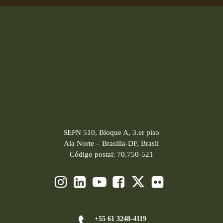
SEPN 510, Bloque A, 3.er piso
Ala Norte – Brasilia-DF, Brasil
Código postal: 70.750-521
+55 61 3248-4119