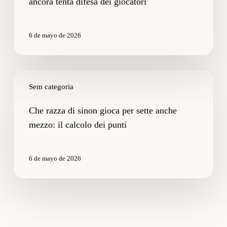
ancora tenta difesa dei giocatori
ancora
tenta
difesa
6 de mayo de 2026
dei
giocatori
Che
razza
Sem categoria
di
sinon
Che razza di sinon gioca per sette anche
gioca
mezzo: il calcolo dei punti
per
sette
anche
6 de mayo de 2026
mezzo:
il
calcolo
dei
punti