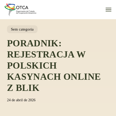
Skip
Men
to
main
content
Sem categoria
PORADNIK:
REJESTRACJA W
POLSKICH
KASYNACH ONLINE
Z BLIK
24 de abril de 2026