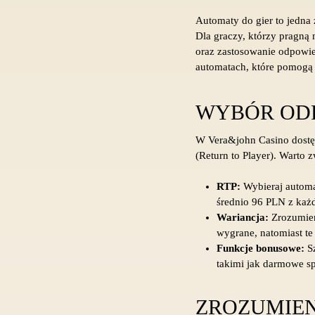
Automaty do gier to jedna
Dla graczy, którzy pragną
oraz zastosowanie odpowie
automatach, które pomogą P
WYBÓR OD
W Vera&john Casino dostęp
(Return to Player). Warto
RTP:
Wybieraj automa
średnio 96 PLN z każd
Wariancja:
Zrozumieni
wygrane, natomiast te
Funkcje bonusowe:
Sz
takimi jak darmowe s
ZROZUMIEN