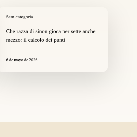
he
azza
Sem categoria
i
inon
Che razza di sinon gioca per sette anche
ioca
mezzo: il calcolo dei punti
er
ette
nche
6 de mayo de 2026
ezzo:
alcolo
ei
unti