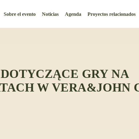
Sobre el evento
Noticias
Agenda
Proyectos relacionados
 DOTYCZĄCE GRY NA
TACH W VERA&JOHN 