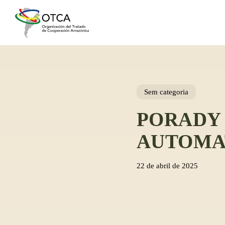
Skip
to
main
content
Sem categoria
PORADY
AUTOMA
22 de abril de 2025