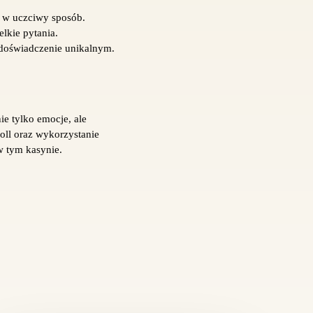
ę w uczciwy sposób.
lkie pytania.
i doświadczenie unikalnym.
e tylko emocje, ale
oll oraz wykorzystanie
w tym kasynie.