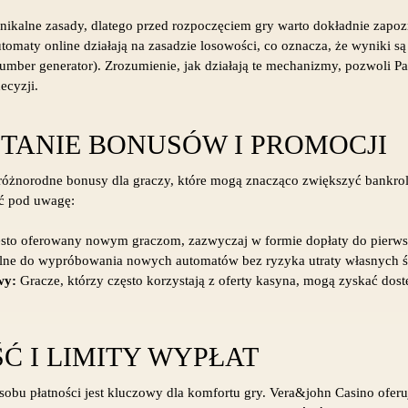
ikalne zasady, dlatego przed rozpoczęciem gry warto dokładnie zapozn
tomaty online działają na zasadzie losowości, co oznacza, że wyniki s
ber generator). Zrozumienie, jak działają te mechanizmy, pozwoli Pa
cyzji.
ANIE BONUSÓW I PROMOCJI
różnorodne bonusy dla graczy, które mogą znacząco zwiększyć bankrol
ąć pod uwagę:
sto oferowany nowym graczom, zazwyczaj w formie dopłaty do pierwsz
lne do wypróbowania nowych automatów bez ryzyka utraty własnych 
wy:
Gracze, którzy często korzystają z oferty kasyna, mogą zyskać do
 I LIMITY WYPŁAT
bu płatności jest kluczowy dla komfortu gry. Vera&john Casino ofer