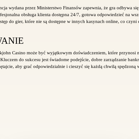
ncja wydana przez Ministerstwo Finansów zapewnia, że gra odbywa si
fesjonalna obsługa klienta dostępna 24/7, gotowa odpowiedzieć na wsze
tęp do gier, które nie są dostępne w innych kasynach online, co czyn
ANIE
&john Casino może być wyjątkowym doświadczeniem, które przynosi ni
. Kluczem do sukcesu jest świadome podejście, dobre zarządzanie bankr
tajcie, aby grać odpowiedzialnie i cieszyć się każdą chwilą spędzoną 