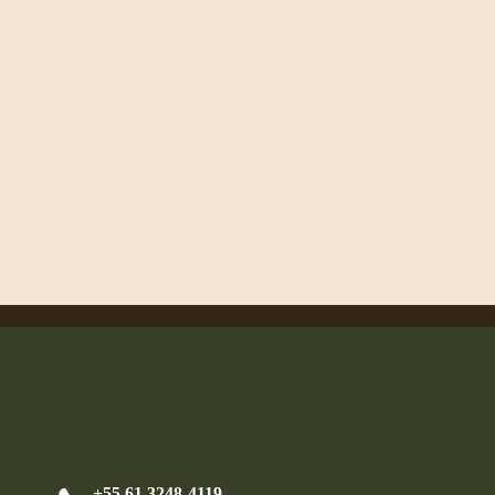
+55 61 3248-4119