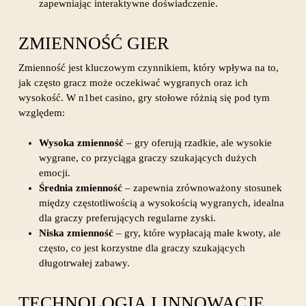
zapewniając interaktywne doświadczenie.
ZMIENNOŚĆ GIER
Zmienność jest kluczowym czynnikiem, który wpływa na to,
jak często gracz może oczekiwać wygranych oraz ich
wysokość. W n1bet casino, gry stołowe różnią się pod tym
względem:
Wysoka zmienność
– gry oferują rzadkie, ale wysokie
wygrane, co przyciąga graczy szukających dużych
emocji.
Średnia zmienność
– zapewnia zrównoważony stosunek
między częstotliwością a wysokością wygranych, idealna
dla graczy preferujących regularne zyski.
Niska zmienność
– gry, które wypłacają małe kwoty, ale
często, co jest korzystne dla graczy szukających
długotrwałej zabawy.
TECHNOLOGIA I INNOWACJE