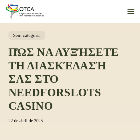
Skip
Men
to
main
content
Sem categoria
ΠΏΣ ΝΑ ΑΥΞΉΣΕΤΕ
ΤΗ ΔΙΑΣΚΈΔΑΣΉ
ΣΑΣ ΣΤΟ
NEEDFORSLOTS
CASINO
22 de abril de 2025