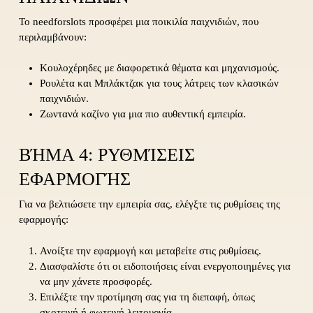
Το needforslots προσφέρει μια ποικιλία παιχνιδιών, που
περιλαμβάνουν:
Κουλοχέρηδες με διαφορετικά θέματα και μηχανισμούς.
Ρουλέτα και Μπλάκτζακ για τους λάτρεις των κλασικών
παιχνιδιών.
Ζωντανά καζίνο για μια πιο αυθεντική εμπειρία.
ΒΉΜΑ 4: ΡΥΘΜΊΣΕΙΣ
ΕΦΑΡΜΟΓΉΣ
Για να βελτιώσετε την εμπειρία σας, ελέγξτε τις ρυθμίσεις της
εφαρμογής:
Ανοίξτε την εφαρμογή και μεταβείτε στις ρυθμίσεις.
Διασφαλίστε ότι οι ειδοποιήσεις είναι ενεργοποιημένες για
να μην χάνετε προσφορές.
Επιλέξτε την προτίμηση σας για τη διεπαφή, όπως
σκοτεινή ή φωτεινή λειτουργία.