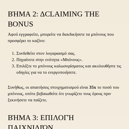
ΒΉΜΑ 2: ΔCLAIMING THE
BONUS
Αφού εγγραφείτε, μπορείτε να διεκδικήσετε τα μπόνους που
προσφέρει το καζίνο:
Συνδεθείτε στον λογαριασμό σας.
Πηγαίνετε στην ενότητα «Μπόνους».
Επιλέξτε το μπόνους καλωσορίσματος και ακολουθήστε τις
οδηγίες για να το ενεργοποιήσετε.
Συνήθως, οι απαιτήσεις στοιχηματισμού είναι
35x
το ποσό του
μπόνους, οπότε βεβαιωθείτε ότι γνωρίζετε τους όρους πριν
ξεκινήσετε να παίζετε.
ΒΉΜΑ 3: ΕΠΙΛΟΓΉ
ΠΑΙΧΝΙΔΙΏΝ