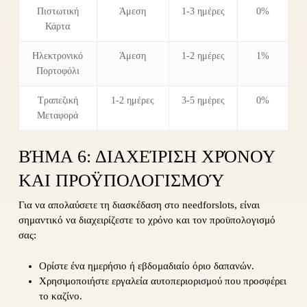
Πιστωτική
Άμεση
1-3 ημέρες
0%
Κάρτα
Ηλεκτρονικό
Άμεση
1-2 ημέρες
1%
Πορτοφόλι
Τραπεζική
1-2 ημέρες
3-5 ημέρες
0%
Μεταφορά
ΒΉΜΑ 6: ΔΙΑΧΕΊΡΙΣΗ ΧΡΌΝΟΥ
ΚΑΙ ΠΡΟΫΠΟΛΟΓΙΣΜΟΎ
Για να απολαύσετε τη διασκέδαση στο needforslots, είναι
σημαντικό να διαχειρίζεστε το χρόνο και τον προϋπολογισμό
σας:
Ορίστε ένα ημερήσιο ή εβδομαδιαίο όριο δαπανών.
Χρησιμοποιήστε εργαλεία αυτοπεριορισμού που προσφέρει
το καζίνο.