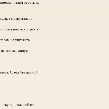
 предпочитают играть на
воляет моментально
 участвовать в играх в
т вам не упустить
 несколько минут.
шагов. Следуйте данной
ановку приложений из