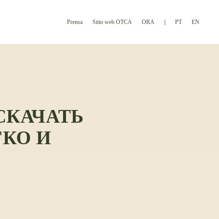
Prensa
Sitio web OTCA
ORA
PT
EN
СКАЧАТЬ
ГКО И