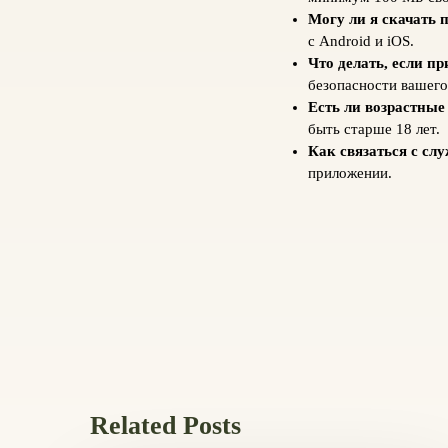
Могу ли я скачать
с Android и iOS.
Что делать, если п
безопасности вашего
Есть ли возрастные
быть старше 18 лет.
Как связаться с сл
приложении.
Related Posts