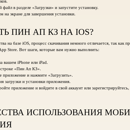
ков.
 файл в разделе «Загрузки» и запустите установку.
м на экране для завершения установки.
Ь ПИН АП КЗ НА IOS?
тва на базе iOS, процесс скачивания немного отличается, так как 
App Store. Вот шаги, которые вам нужно выполнить:
а вашем iPhone или iPad.
 строке «Пин Ап КЗ».
е приложение и нажмите «Загрузить».
я загрузки и установки приложения.
ройте приложение и войдите в свой аккаунт или зарегистрируйтесь,
СТВА ИСПОЛЬЗОВАНИЯ МОБ
ИЯ