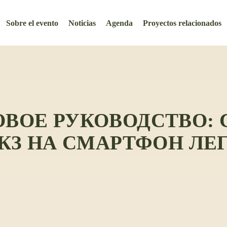
Sobre el evento
Noticias
Agenda
Proyectos relacionados
ВОЕ РУКОВОДСТВО: 
КЗ НА СМАРТФОН ЛЕ