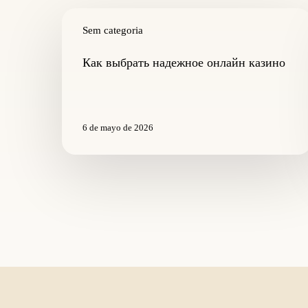
Как
выбрать
Sem categoria
надежное
онлайн
Как выбрать надежное онлайн казино
казино
6 de mayo de 2026