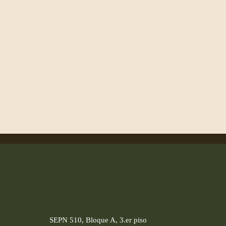
SEPN 510, Bloque A, 3.er piso