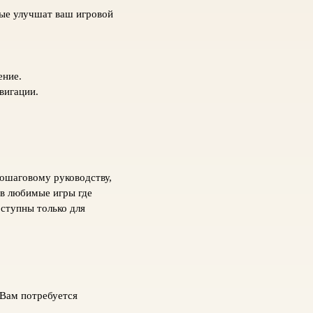
рые улучшат ваш игровой
ение.
вигации.
пошаговому руководству,
 в любимые игры где
оступны только для
Вам потребуется