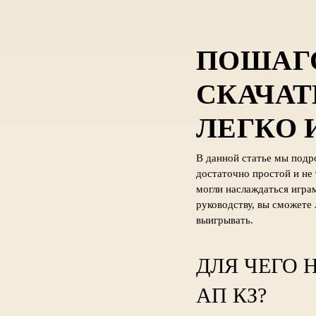
ПОШАГО
СКАЧАТ
ЛЕГКО 
В данной статье мы подр
достаточно простой и не
могли наслаждаться игра
руководству, вы сможете
выигрывать.
ДЛЯ ЧЕГО
АП КЗ?