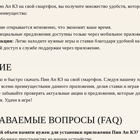
н Ап КЗ на свой смартфон, вы получите множество удобств, кото
реимущества:
е открывается мгновенно, что экономит ваше время.
ециальные предложения доступны только через мобильное прилож
нкции:
Легко находите нужные игры и ставки благодаря удобной на
 доступ к службе поддержки через приложение.
ИЕ
гко и быстро скачать Пин Ап КЗ на свой смартфон. Следуя нашему 
 всеми преимуществами данного приложения, делая ставки и играя
е забывайте проверять актуальные акции и предложения, которые д
. Удачи в игре!
АВАЕМЫЕ ВОПРОСЫ (FAQ)
 объем памяти нужен для установки приложения Пин Ап КЗ?
бодного пространства на вашем устройстве.