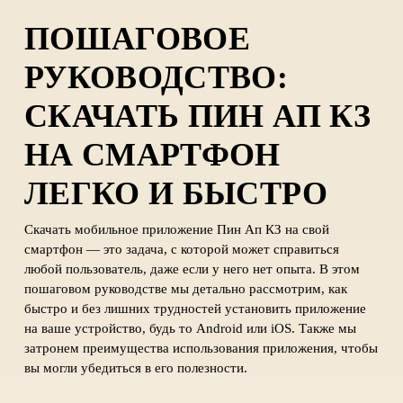
ПОШАГОВОЕ
РУКОВОДСТВО:
СКАЧАТЬ ПИН АП КЗ
НА СМАРТФОН
ЛЕГКО И БЫСТРО
Скачать мобильное приложение Пин Ап КЗ на свой
смартфон — это задача, с которой может справиться
любой пользователь, даже если у него нет опыта. В этом
пошаговом руководстве мы детально рассмотрим, как
быстро и без лишних трудностей установить приложение
на ваше устройство, будь то Android или iOS. Также мы
затронем преимущества использования приложения, чтобы
вы могли убедиться в его полезности.