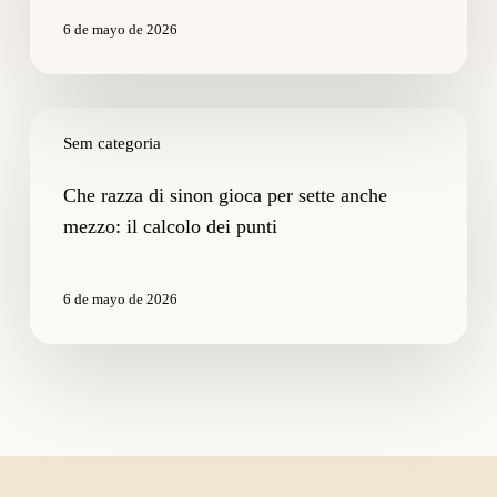
difesa
6 de mayo de 2026
dei
giocatori
Che
razza
Sem categoria
di
sinon
Che razza di sinon gioca per sette anche
gioca
mezzo: il calcolo dei punti
per
sette
anche
6 de mayo de 2026
mezzo:
il
calcolo
dei
punti