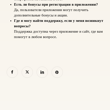
Есть ли бонусы при регистрации в приложении?
Да, пользователи приложения могут получить
дополнительные бонусы и акции.
Где я могу найти поддержку, если у меня возникнут
вопросы?
Поддержка доступна через приложение и сайт, где вам
помогут в любом вопросе.