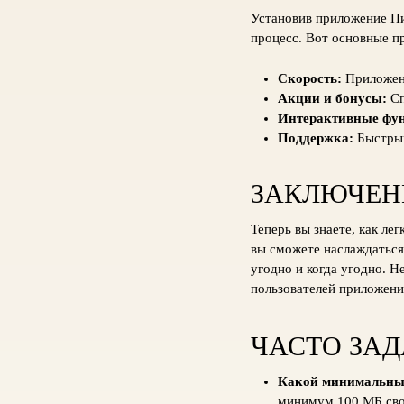
Установив приложение Пи
процесс. Вот основные п
Скорость:
Приложени
Акции и бонусы:
Сп
Интерактивные фу
Поддержка:
Быстрый
ЗАКЛЮЧЕН
Теперь вы знаете, как ле
вы сможете наслаждаться
угодно и когда угодно. Н
пользователей приложения
ЧАСТО ЗАД
Какой минимальный
минимум 100 МБ сво