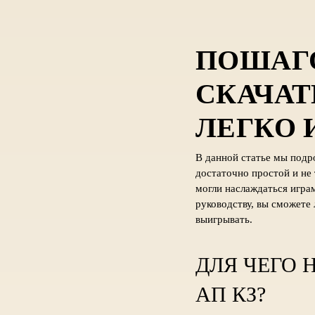
ПОШАГО
СКАЧАТ
ЛЕГКО 
В данной статье мы подр
достаточно простой и не
могли наслаждаться игра
руководству, вы сможете
выигрывать.
ДЛЯ ЧЕГО
АП КЗ?