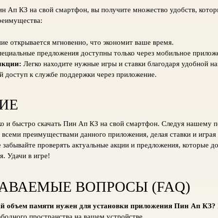
н Ап КЗ на свой смартфон, вы получите множество удобств, кото
реимущества:
е открывается мгновенно, что экономит ваше время.
ециальные предложения доступны только через мобильное прилож
нкции:
Легко находите нужные игры и ставки благодаря удобной на
 доступ к службе поддержки через приложение.
ИЕ
гко и быстро скачать Пин Ап КЗ на свой смартфон. Следуя нашему 
 всеми преимуществами данного приложения, делая ставки и играя
е забывайте проверять актуальные акции и предложения, которые д
. Удачи в игре!
АВАЕМЫЕ ВОПРОСЫ (FAQ)
 объем памяти нужен для установки приложения Пин Ап КЗ?
бодного пространства на вашем устройстве.