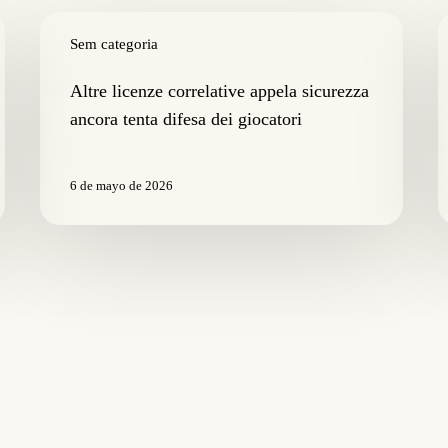
Altre
C
licenze
Sem categoria
r
correlative
d
appela
s
Altre licenze correlative appela sicurezza
sicurezza
g
ancora tenta difesa dei giocatori
ancora
p
tenta
s
difesa
a
6 de mayo de 2026
dei
m
giocatori
il
c
d
p