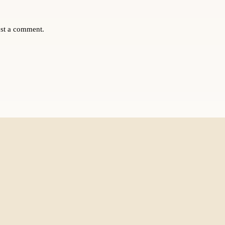
st a comment.