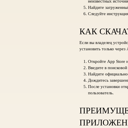
неизвестных источни
Найдите загруженный
Следуйте инструкция
КАК СКАЧАТ
Если вы владелец устройс
установить только через 
Откройте App Store н
Введите в поисковой
Найдите официально
Дождитесь завершени
После установки отк
пользователь.
ПРЕИМУЩЕ
ПРИЛОЖЕН