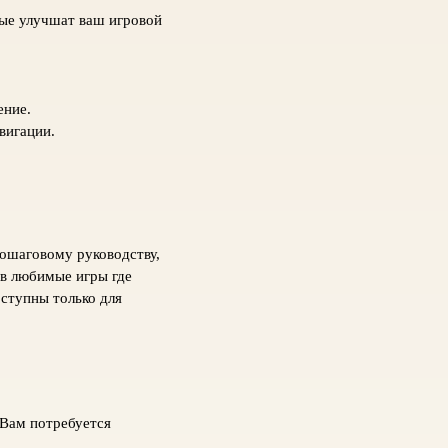
рые улучшат ваш игровой
ение.
вигации.
пошаговому руководству,
 в любимые игры где
оступны только для
Вам потребуется