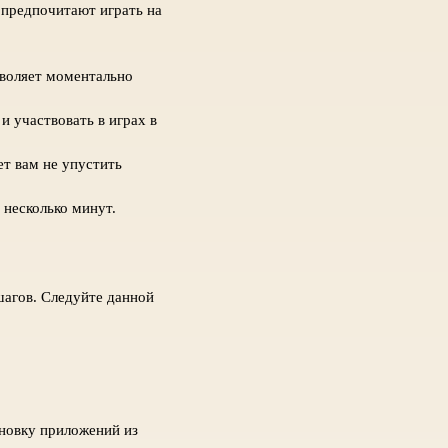
 предпочитают играть на
воляет моментально
 участвовать в играх в
т вам не упустить
 несколько минут.
шагов. Следуйте данной
ановку приложений из