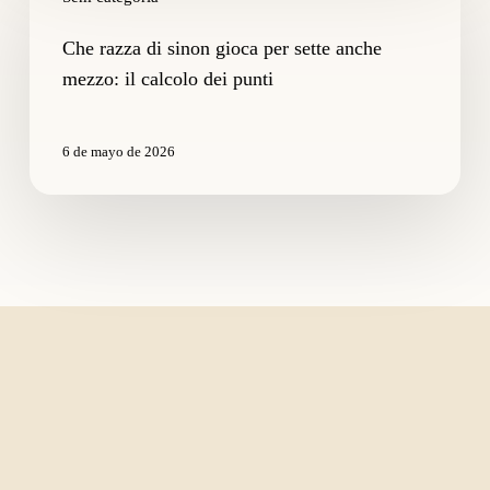
di
sinon
Che razza di sinon gioca per sette anche
gioca
mezzo: il calcolo dei punti
per
sette
anche
6 de mayo de 2026
mezzo:
il
calcolo
dei
punti