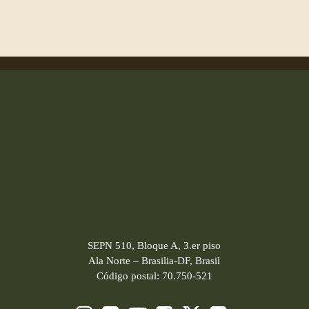
SEPN 510, Bloque A, 3.er piso
Ala Norte – Brasilia-DF, Brasil
Código postal: 70.750-521