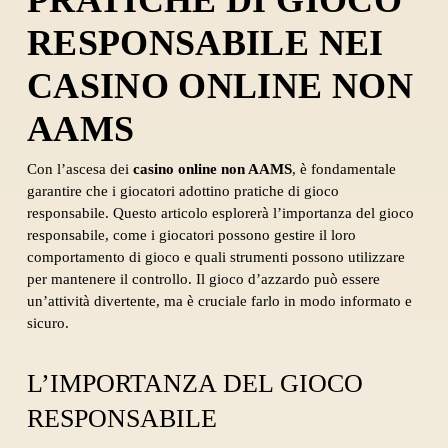
RESPONSABILE NEI
CASINO ONLINE NON
AAMS
Con l’ascesa dei
casino online non AAMS
, è fondamentale
garantire che i giocatori adottino pratiche di gioco
responsabile. Questo articolo esplorerà l’importanza del gioco
responsabile, come i giocatori possono gestire il loro
comportamento di gioco e quali strumenti possono utilizzare
per mantenere il controllo. Il gioco d’azzardo può essere
un’attività divertente, ma è cruciale farlo in modo informato e
sicuro.
L’IMPORTANZA DEL GIOCO
RESPONSABILE