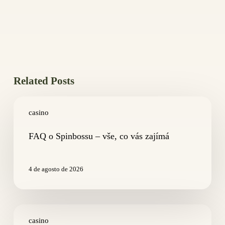
Related Posts
FAQ
o
casino
Spinbossu
–
FAQ o Spinbossu – vše, co vás zajímá
vše,
co
vás
4 de agosto de 2026
zajímá
How
to
casino