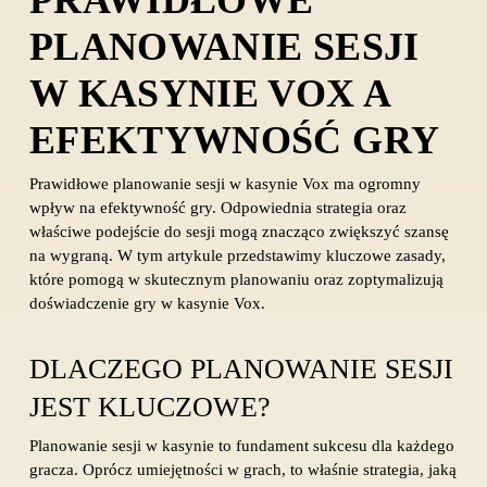
PLANOWANIE SESJI
W KASYNIE VOX A
EFEKTYWNOŚĆ GRY
Prawidłowe planowanie sesji w kasynie Vox ma ogromny
wpływ na efektywność gry. Odpowiednia strategia oraz
właściwe podejście do sesji mogą znacząco zwiększyć szansę
na wygraną. W tym artykule przedstawimy kluczowe zasady,
które pomogą w skutecznym planowaniu oraz zoptymalizują
doświadczenie gry w kasynie Vox.
DLACZEGO PLANOWANIE SESJI
JEST KLUCZOWE?
Planowanie sesji w kasynie to fundament sukcesu dla każdego
gracza. Oprócz umiejętności w grach, to właśnie strategia, jaką