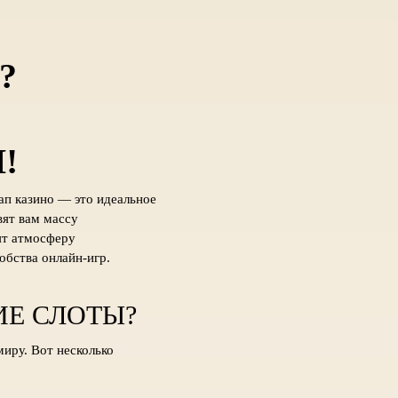
?
!
ап казино — это идеальное
вят вам массу
ят атмосферу
обства онлайн-игр.
ИЕ СЛОТЫ?
миру. Вот несколько