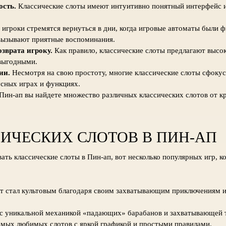
ость.
Классические слоты имеют интуитивно понятный интерфейс 
игроки стремятся вернуться в дни, когда игровые автоматы были ф
вызывают приятные воспоминания.
зврата игроку.
Как правило, классические слоты предлагают высок
 выгодными.
ии.
Несмотря на свою простоту, многие классические слоты сфоку
сных играх и функциях.
Пин-ап вы найдете множество различных классических слотов от 
ИЧЕСКИХ СЛОТОВ В ПИН-АП
ть классические слоты в Пин-ап, вот несколько популярных игр, к
т стал культовым благодаря своим захватывающим приключениям 
с уникальной механикой «падающих» барабанов и захватывающей 
мых любимых слотов с яркой графикой и простыми правилами.