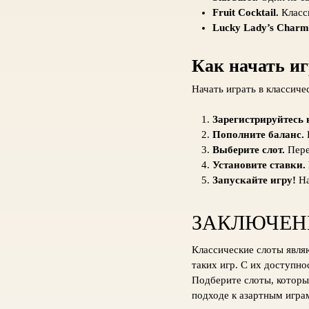
Fruit Cocktail.
Класси
Lucky Lady’s Charm
Как начать иг
Начать играть в классиче
Зарегистрируйтесь 
Пополните баланс.
Выберите слот.
Пере
Установите ставки.
Запускайте игру!
На
ЗАКЛЮЧЕН
Классические слоты явля
таких игр. С их доступн
Подберите слоты, которы
подходе к азартным игра