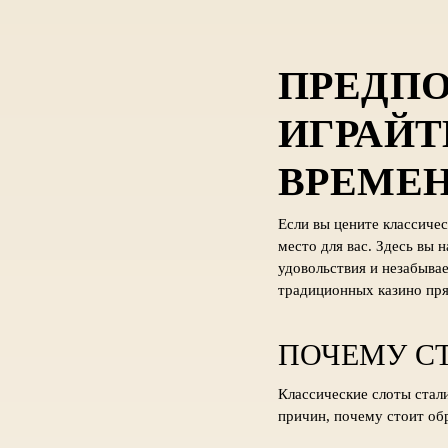
ПРЕДПО
ИГРАЙТ
ВРЕМЕН
Если вы цените классиче
место для вас. Здесь вы 
удовольствия и незабыва
традиционных казино пря
ПОЧЕМУ СТ
Классические слоты стал
причин, почему стоит об