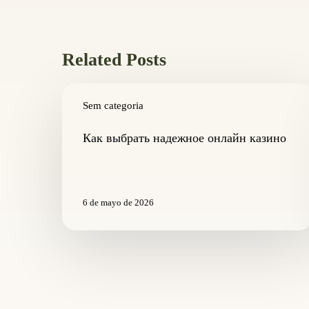
Related Posts
Как
выбрать
Sem categoria
надежное
онлайн
Как выбрать надежное онлайн казино
казино
6 de mayo de 2026