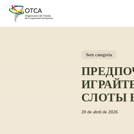
Skip
to
main
content
Sem categoria
ПРЕДПО
ИГРАЙТ
СЛОТЫ В
20 de abril de 2026