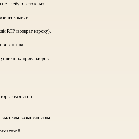
и не требуют сложных
изическими, и
ий RTP (возврат игроку),
сированы на
крупнейших провайдеров
оторые вам стоит
и высоким возможностям
тематикой.