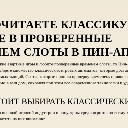
ЧИТАЕТЕ КЛАССИКУ
Е В ПРОВЕРЕННЫЕ
ЕМ СЛОТЫ В ПИН-АП
ские азартные игры и любите проверенные временем слоты, то Пин-
найдете множество классических игровых автоматов, которые доста
емых эмоций. Слоты, которые прошли проверку временем, привнос
мо в ваш дом, сохраняя при этом все современные технологии и уд
ОИТ ВЫБИРАТЬ КЛАССИЧЕСК
и основой игровой индустрии и популярны среди игроков по всему 
ратить на них внимание: