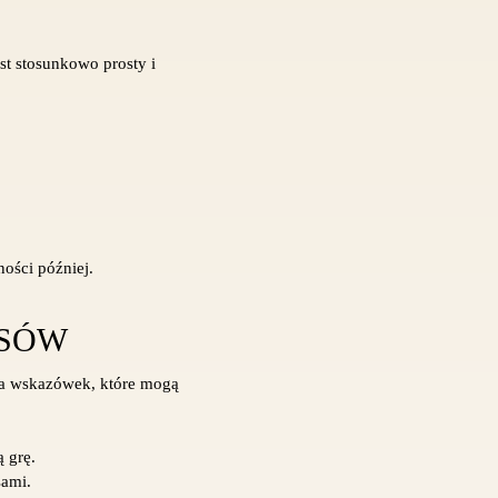
st stosunkowo prosty i
ości później.
USÓW
ka wskazówek, które mogą
 grę.
sami.