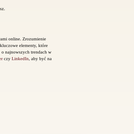
sz.
ami online. Zrozumienie
 kluczowe elementy, które
ę o najnowszych trendach w
er
czy
LinkedIn
, aby być na