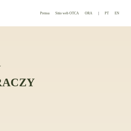
Prensa
Sitio web OTCA
ORA
PT
EN
W
RACZY