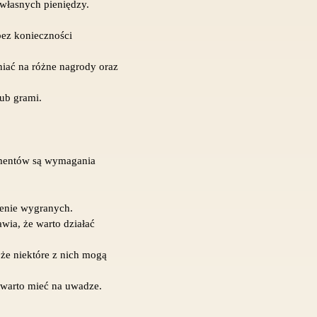
 własnych pieniędzy.
bez konieczności
ać na różne nagrody oraz
ub grami.
ementów są wymagania
enie wygranych.
wia, że warto działać
że niektóre z nich mogą
 warto mieć na uwadze.