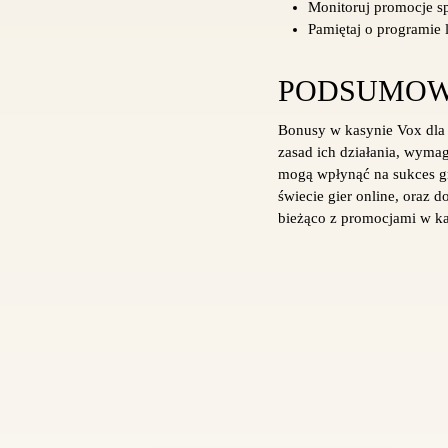
Monitoruj promocje sp
Pamiętaj o programie 
PODSUMOW
Bonusy w kasynie Vox dla 
zasad ich działania, wyma
mogą wpłynąć na sukces g
świecie gier online, oraz 
bieżąco z promocjami w ka