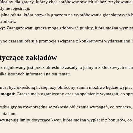
Idealny dla graczy, którzy chcą spróbować swoich sił bez ryzykowania
nie rejestracji.
jalna oferta, która pozwala graczom na wypróbowanie gier slotowych 
środków.
wy:
Zaangażowani gracze mogą zdobywać punkty, które można wymieni
yno czasami oferuje promocje związane z konkretnymi wydarzeniami l
yczące zakładów
x regulowany jest przez określone zasady, a jednym z kluczowych el
lka istotnych informacji na ten temat:
usi być określoną liczbę razy obrócony zanim możliwe będzie wypłac
wymagań:
Gracze mają ograniczony czas na spełnienie wymagań, co spra
stkie gry są równorzędne w zakresie obliczania wymagań, co oznacza, 
 niż inne.
występują limity dotyczące kwot, które można wypłacić z bonusów, co