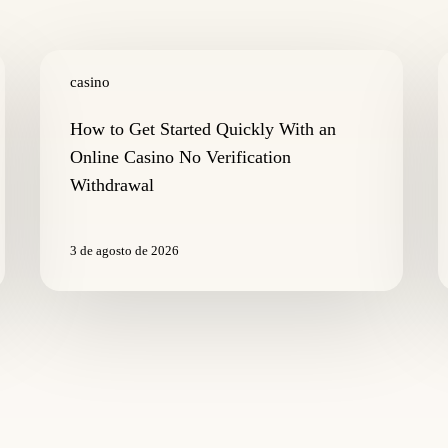
How
V
to
casino
l
Get
e
Started
d
How to Get Started Quickly With an
Quickly
d
Online Casino No Verification
With
j
Withdrawal
an
e
Online
W
Casino
d
3 de agosto de 2026
No
l
Verification
d
Withdrawal
n
t
l