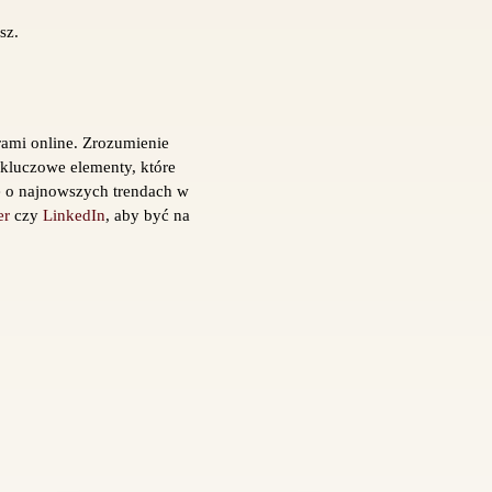
sz.
ami online. Zrozumienie
 kluczowe elementy, które
ę o najnowszych trendach w
er
czy
LinkedIn
, aby być na