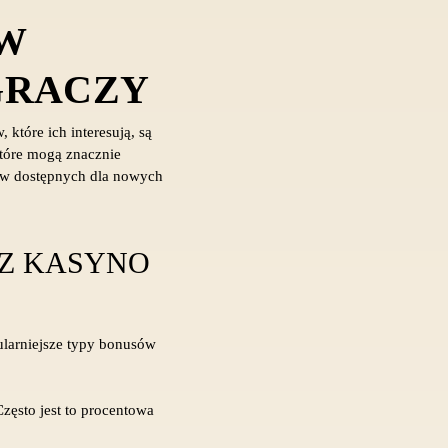
W
GRACZY
które ich interesują, są
tóre mogą znacznie
ów dostępnych dla nowych
Z KASYNO
ularniejsze typy bonusów
Często jest to procentowa