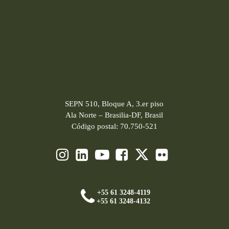
SEPN 510, Bloque A, 3.er piso
Ala Norte – Brasilia-DF, Brasil
Código postal: 70.750-521
+55 61 3248-4119
+55 61 3248-4132