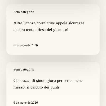
Altre
licenze
Sem categoria
correlative
appela
Altre licenze correlative appela sicurezza
sicurezza
ancora tenta difesa dei giocatori
ancora
tenta
difesa
6 de mayo de 2026
dei
giocatori
Che
razza
Sem categoria
di
sinon
Che razza di sinon gioca per sette anche
gioca
mezzo: il calcolo dei punti
per
sette
anche
6 de mayo de 2026
mezzo: