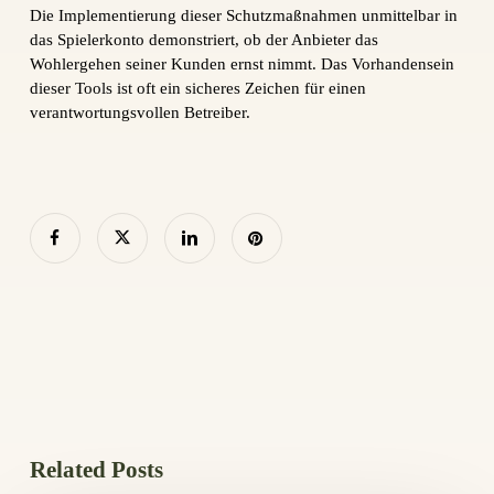
Die Implementierung dieser Schutzmaßnahmen unmittelbar in
das Spielerkonto demonstriert, ob der Anbieter das
Wohlergehen seiner Kunden ernst nimmt. Das Vorhandensein
dieser Tools ist oft ein sicheres Zeichen für einen
verantwortungsvollen Betreiber.
Related Posts