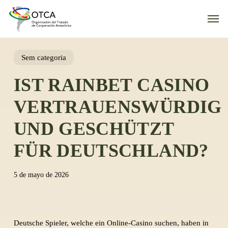
Skip
Men
to
main
content
Sem categoria
IST RAINBET CASINO
VERTRAUENSWÜRDIG
UND GESCHÜTZT
FÜR DEUTSCHLAND?
5 de mayo de 2026
Deutsche Spieler, welche ein Online-Casino suchen, haben in