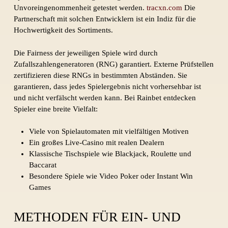
Unvoreingenommenheit getestet werden.
tracxn.com
Die
Partnerschaft mit solchen Entwicklern ist ein Indiz für die
Hochwertigkeit des Sortiments.
Die Fairness der jeweiligen Spiele wird durch
Zufallszahlengeneratoren (RNG) garantiert. Externe Prüfstellen
zertifizieren diese RNGs in bestimmten Abständen. Sie
garantieren, dass jedes Spielergebnis nicht vorhersehbar ist
und nicht verfälscht werden kann. Bei Rainbet entdecken
Spieler eine breite Vielfalt:
Viele von Spielautomaten mit vielfältigen Motiven
Ein großes Live-Casino mit realen Dealern
Klassische Tischspiele wie Blackjack, Roulette und
Baccarat
Besondere Spiele wie Video Poker oder Instant Win
Games
METHODEN FÜR EIN- UND