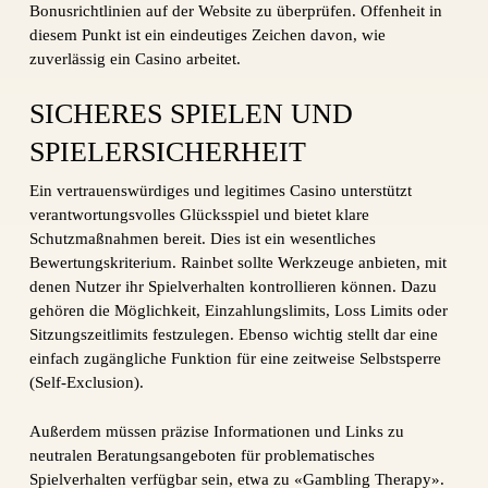
Bonusrichtlinien auf der Website zu überprüfen. Offenheit in
diesem Punkt ist ein eindeutiges Zeichen davon, wie
zuverlässig ein Casino arbeitet.
SICHERES SPIELEN UND
SPIELERSICHERHEIT
Ein vertrauenswürdiges und legitimes Casino unterstützt
verantwortungsvolles Glücksspiel und bietet klare
Schutzmaßnahmen bereit. Dies ist ein wesentliches
Bewertungskriterium. Rainbet sollte Werkzeuge anbieten, mit
denen Nutzer ihr Spielverhalten kontrollieren können. Dazu
gehören die Möglichkeit, Einzahlungslimits, Loss Limits oder
Sitzungszeitlimits festzulegen. Ebenso wichtig stellt dar eine
einfach zugängliche Funktion für eine zeitweise Selbstsperre
(Self-Exclusion).
Außerdem müssen präzise Informationen und Links zu
neutralen Beratungsangeboten für problematisches
Spielverhalten verfügbar sein, etwa zu «Gambling Therapy».