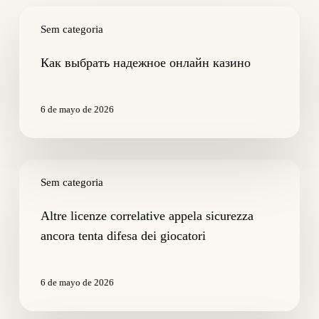
Как
выбрать
Sem categoria
надежное
онлайн
Как выбрать надежное онлайн казино
казино
6 de mayo de 2026
Altre
licenze
Sem categoria
correlative
appela
Altre licenze correlative appela sicurezza
sicurezza
ancora tenta difesa dei giocatori
ancora
tenta
difesa
6 de mayo de 2026
dei
giocatori