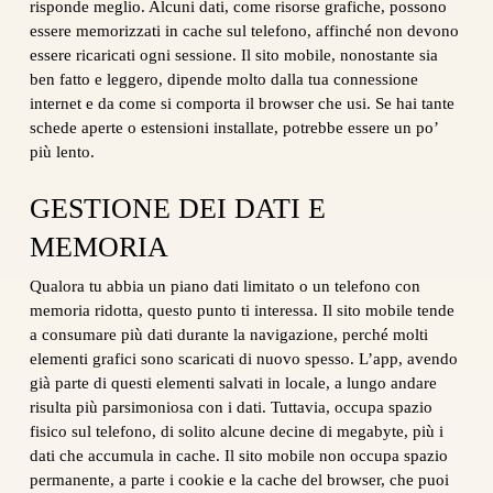
risponde meglio. Alcuni dati, come risorse grafiche, possono
essere memorizzati in cache sul telefono, affinché non devono
essere ricaricati ogni sessione. Il sito mobile, nonostante sia
ben fatto e leggero, dipende molto dalla tua connessione
internet e da come si comporta il browser che usi. Se hai tante
schede aperte o estensioni installate, potrebbe essere un po’
più lento.
GESTIONE DEI DATI E
MEMORIA
Qualora tu abbia un piano dati limitato o un telefono con
memoria ridotta, questo punto ti interessa. Il sito mobile tende
a consumare più dati durante la navigazione, perché molti
elementi grafici sono scaricati di nuovo spesso. L’app, avendo
già parte di questi elementi salvati in locale, a lungo andare
risulta più parsimoniosa con i dati. Tuttavia, occupa spazio
fisico sul telefono, di solito alcune decine di megabyte, più i
dati che accumula in cache. Il sito mobile non occupa spazio
permanente, a parte i cookie e la cache del browser, che puoi