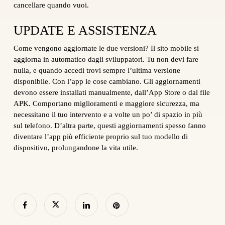
cancellare quando vuoi.
UPDATE E ASSISTENZA
Come vengono aggiornate le due versioni? Il sito mobile si
aggiorna in automatico dagli sviluppatori. Tu non devi fare
nulla, e quando accedi trovi sempre l’ultima versione
disponibile. Con l’app le cose cambiano. Gli aggiornamenti
devono essere installati manualmente, dall’App Store o dal file
APK. Comportano miglioramenti e maggiore sicurezza, ma
necessitano il tuo intervento e a volte un po’ di spazio in più
sul telefono. D’altra parte, questi aggiornamenti spesso fanno
diventare l’app più efficiente proprio sul tuo modello di
dispositivo, prolungandone la vita utile.