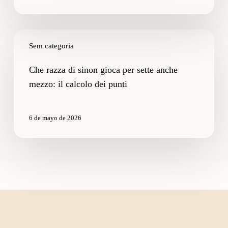
dei
giocatori
Che
razza
Sem categoria
di
sinon
Che razza di sinon gioca per sette anche
gioca
mezzo: il calcolo dei punti
per
sette
anche
6 de mayo de 2026
mezzo:
il
calcolo
dei
punti