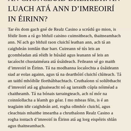
LUACH ATÁ ANN D’IMREOIRÍ
IN ÉIRINN?
Tar éis dom gach gné de Realz Casino a scrúdú go mion, is
féidir liom a rá go bhfuil caisino cuimsitheach, thaitneamhach
ann. Ní ach go bhfuil raon cluichí leathan ann, ach tá an
caighdeán iomlán thar barr. Cuireann sé tús leis an
gcomhéadan atá réidh le húsáid agus leanann sé leis an
tacaíocht chustaiméara atá úsáideach. Feileann sé go maith
d’imreoirí in Éirinn. Tá na modhanna íocaíochta a úsáideann
siad ar eolas againn, agus tá na dearthóirí cluichí clúiteach. Tá
an taithí mhóibíle fíorthábhachtach. Cruthaíonn sí solúbthacht
d’imreoirí atá ag gluaiseacht nó ag iarraidh cúpla nóiméad a
chaitheamh. Tá na bónais tarraingteach, ach ní mór na
coinníollacha a léamh go géar. I mo mheas féin, is é an
teaglaim idir caighdeán ard, rogha ollmhór cluichí, agus
cleachtais mhaithe imeartha a chruthaíonn Realz Casino a
rogha iontach d’imreoirí in Éirinn atá ag lorg eispéiris shlán
agus thaitneamhach.