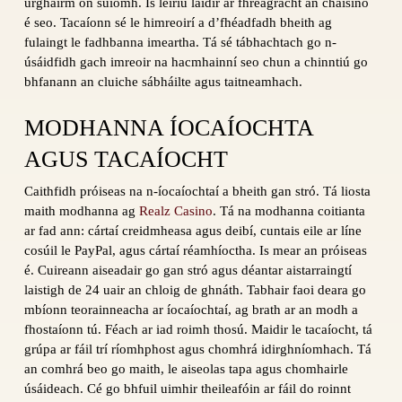
urghairm ón suíomh. Is léiriú láidir ar fhreagracht an chaisino
é seo. Tacaíonn sé le himreoirí a d’fhéadfadh bheith ag
fulaingt le fadhbanna imeartha. Tá sé tábhachtach go n-
úsáidfidh gach imreoir na hacmhainní seo chun a chinntiú go
bhfanann an cluiche sábháilte agus taitneamhach.
MODHANNA ÍOCAÍOCHTA
AGUS TACAÍOCHT
Caithfidh próiseas na n-íocaíochtaí a bheith gan stró. Tá liosta
maith modhanna ag
Realz Casino
. Tá na modhanna coitianta
ar fad ann: cártaí creidmheasa agus deibí, cuntais eile ar líne
cosúil le PayPal, agus cártaí réamhíoctha. Is mear an próiseas
é. Cuireann aiseadair go gan stró agus déantar aistarraingtí
laistigh de 24 uair an chloig de ghnáth. Tabhair faoi deara go
mbíonn teorainneacha ar íocaíochtaí, ag brath ar an modh a
fhostaíonn tú. Féach ar iad roimh thosú. Maidir le tacaíocht, tá
grúpa ar fáil trí ríomhphost agus chomhrá idirghníomhach. Tá
an comhrá beo go maith, le aiseolas tapa agus chomhairle
úsáideach. Cé go bhfuil uimhir theileafóin ar fáil do roinnt