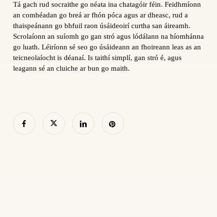
Tá gach rud socraithe go néata ina chatagóir féin. Feidhmíonn
an comhéadan go breá ar fhón póca agus ar dheasc, rud a
thaispeánann go bhfuil raon úsáideoirí curtha san áireamh.
Scrolaíonn an suíomh go gan stró agus lódálann na híomhánna
go luath. Léiríonn sé seo go úsáideann an fhoireann leas as an
teicneolaíocht is déanaí. Is taithí simplí, gan stró é, agus
leagann sé an cluiche ar bun go maith.