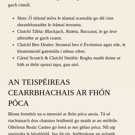
gach cineál.
Slots: Ó shlotaí móra le téamaí scannáin go dtí cinn
sheanbhunaithe le frámaí teoranta.
Cluichí Tábla: Blackjack, Ruleta, Baccarat, le go leor
athruithe ar gach ceann.
Cluichí Beo Dealer: Seomraí beo ó Evolution agus eile, le
bhainisteoirí gairmiúla i mbun oibre.
Cártaí Scratch & Cluichí Simléir: Rogha maith duine ar
bith ar thóir spraoi tapa, gan stró.
AN TEISPÉIREAS
CEARRBHACHAIS AR FHÓN
PÓCA
Bíonn formhór na n-imreoirí ar fhón póca anois. Tá sé
riachtanach don chaisino feidhmiú go maith ar an móibíle.
Oibríonn Realz Casino go breá ar mo ghlao póca. Níl aip
speisialta le híoslódáil. Ina áit sin, feidhmíonn an suíomh