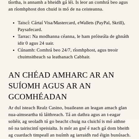
tíortha, is annamh a bheidh gá léi. Is leor an comhrá beo agus
an ríomhphost don chuid is mó de na ceisteanna.
Taiscí: Cártaí Visa/Mastercard, eWallets (PayPal, Skrill),
Paysafecard.
Tarrac: Na modhanna céanna, le ham próiseála de ghnáth
idir 0 agus 24 uair.
Cúnamh: Comhrá beo 24/7, ríomhphost, agus treoir
chuimsitheach sa leathanach Cabhair.
AN CHÉAD AMHARC AR AN
SUÍOMH AGUS AR AN
GCOMHÉADAN
Ar dul isteach Realz Casino, buaileann an leagan amach glan
nua-aimseartha tú láithreach. Tá an dathra agus an t-eagar
soliéir, ag seoladh tú go beacht chuig na cluichí is mó aithne
nó na tairiscintí speisialta. Is mór an gné é nach gá dom bheith
ag cuardach timpeall an tsuímh ag iarraidh rud éigin bunúsach.