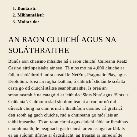
Buntáistí:
Míbhuntáistí:
Moltar do:
AN RAON CLUICHÍ AGUS NA
SOLÁTHRAITHE
Bunús aon chaisino mhaithe ná a raon cluichí. Cuireann Realz
Casino aird speisialta air seo. Tá níos mó ná 4,000 cluiche ar
fáil, ó sholáthróirí móra cosúil le NetEnt, Pragmatic Play, agus
Evolution. Is ea an rogha leathan, ó chluichí sliotán le scéalta
casta go dtí cluichí stáitse seanbhunaithe. Is breá an
smaoineamh é na catagóirí ar leith do ‘Slots Nua’ agus ‘Slots is
Coitianta’. Cuidíonn siad sin dom teacht ar rud úr nó dul
díreach chuig na cinn is mó a thaithíonn daoine. Tá grafaicí
den scoth ag gach cluiche, rud a chuireann go mór leis an
taithí imeartha. Tá an raon cártaí agus cluichí tábla ar fheabhas
chomh maith, le beagnach gach cineál ar eolas agat ar fáil. Is
ea an suíomh dírithe ar éagsúlacht, ag freastal ar imreoirí de