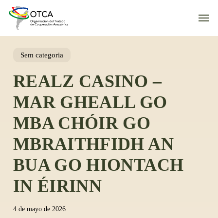
Skip
Men
to
main
content
Sem categoria
REALZ CASINO –
MAR GHEALL GO
MBA CHÓIR GO
MBRAITHFIDH AN
BUA GO HIONTACH
IN ÉIRINN
4 de mayo de 2026