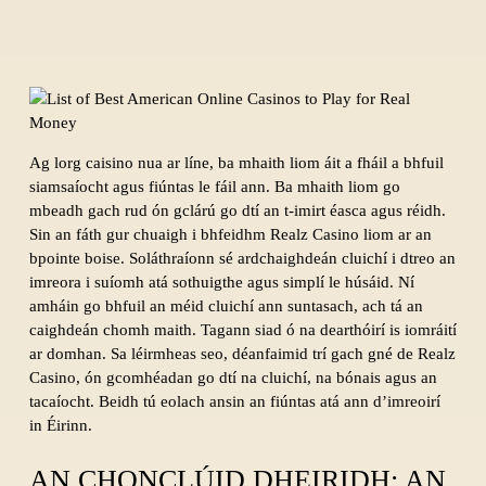
Ag lorg caisino nua ar líne, ba mhaith liom áit a fháil a bhfuil
siamsaíocht agus fiúntas le fáil ann. Ba mhaith liom go
mbeadh gach rud ón gclárú go dtí an t-imirt éasca agus réidh.
Sin an fáth gur chuaigh i bhfeidhm Realz Casino liom ar an
bpointe boise. Soláthraíonn sé ardchaighdeán cluichí i dtreo an
imreora i suíomh atá sothuigthe agus simplí le húsáid. Ní
amháin go bhfuil an méid cluichí ann suntasach, ach tá an
caighdeán chomh maith. Tagann siad ó na dearthóirí is iomráití
ar domhan. Sa léirmheas seo, déanfaimid trí gach gné de Realz
Casino, ón gcomhéadan go dtí na cluichí, na bónais agus an
tacaíocht. Beidh tú eolach ansin an fiúntas atá ann d’imreoirí
in Éirinn.
AN CHONCLÚID DHEIRIDH: AN