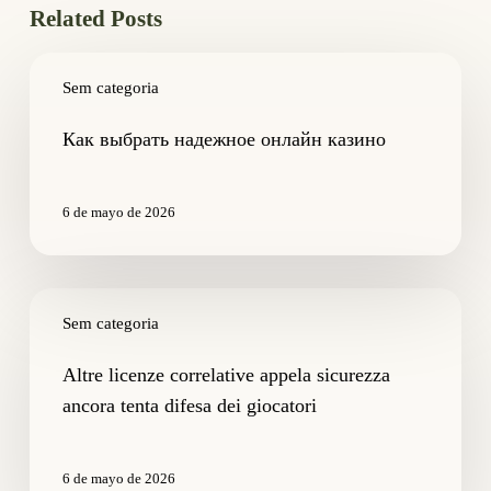
Related Posts
Как
выбрать
Sem categoria
надежное
онлайн
Как выбрать надежное онлайн казино
казино
6 de mayo de 2026
Altre
licenze
Sem categoria
correlative
appela
Altre licenze correlative appela sicurezza
sicurezza
ancora tenta difesa dei giocatori
ancora
tenta
difesa
6 de mayo de 2026