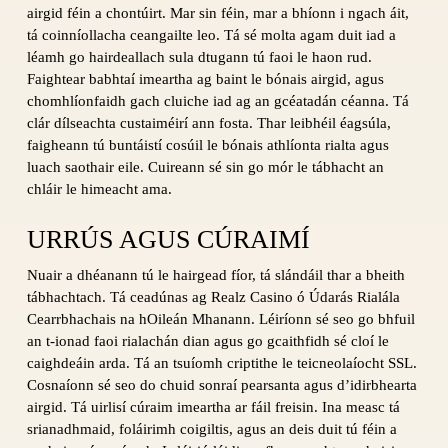
airgid féin a chontúirt. Mar sin féin, mar a bhíonn i ngach áit,
tá coinníollacha ceangailte leo. Tá sé molta agam duit iad a
léamh go hairdeallach sula dtugann tú faoi le haon rud.
Faightear babhtaí imeartha ag baint le bónais airgid, agus
chomhlíonfaidh gach cluiche iad ag an gcéatadán céanna. Tá
clár dílseachta custaiméirí ann fosta. Thar leibhéil éagsúla,
faigheann tú buntáistí cosúil le bónais athlíonta rialta agus
luach saothair eile. Cuireann sé sin go mór le tábhacht an
chláir le himeacht ama.
URRÚS AGUS CÚRAIMÍ
Nuair a dhéanann tú le hairgead fíor, tá slándáil thar a bheith
tábhachtach. Tá ceadúnas ag Realz Casino ó Údarás Rialála
Cearrbhachais na hOileán Mhanann. Léiríonn sé seo go bhfuil
an t-ionad faoi rialachán dian agus go gcaithfidh sé cloí le
caighdeáin arda. Tá an tsuíomh criptithe le teicneolaíocht SSL.
Cosnaíonn sé seo do chuid sonraí pearsanta agus d’idirbhearta
airgid. Tá uirlisí cúraim imeartha ar fáil freisin. Ina measc tá
srianadhmaid, foláirimh coigiltis, agus an deis duit tú féin a