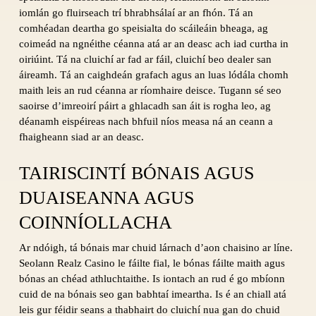
iomlán go fluirseach trí bhrabhsálaí ar an fhón. Tá an
comhéadan deartha go speisialta do scáileáin bheaga, ag
coimeád na ngnéithe céanna atá ar an deasc ach iad curtha in
oiriúint. Tá na cluichí ar fad ar fáil, cluichí beo dealer san
áireamh. Tá an caighdeán grafach agus an luas lódála chomh
maith leis an rud céanna ar ríomhaire deisce. Tugann sé seo
saoirse d’imreoirí páirt a ghlacadh san áit is rogha leo, ag
déanamh eispéireas nach bhfuil níos measa ná an ceann a
fhaigheann siad ar an deasc.
TAIRISCINTÍ BÓNAIS AGUS
DUAISEANNA AGUS
COINNÍOLLACHA
Ar ndóigh, tá bónais mar chuid lárnach d’aon chaisino ar líne.
Seolann Realz Casino le fáilte fial, le bónas fáilte maith agus
bónas an chéad athluchtaithe. Is iontach an rud é go mbíonn
cuid de na bónais seo gan babhtaí imeartha. Is é an chiall atá
leis gur féidir seans a thabhairt do cluichí nua gan do chuid