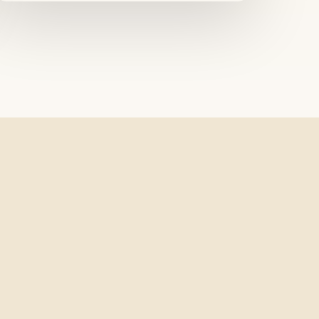
alcolo
ei
unti