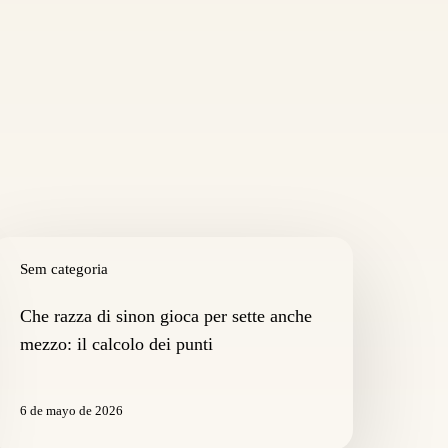
he
azza
Sem categoria
i
inon
Che razza di sinon gioca per sette anche
ioca
mezzo: il calcolo dei punti
er
ette
nche
6 de mayo de 2026
ezzo: