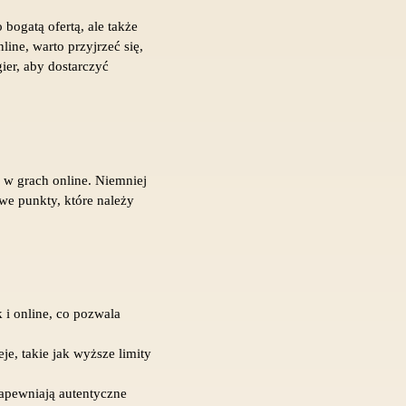
bogatą ofertą, ale także
ine, warto przyjrzeć się,
ier, aby dostarczyć
 w grach online. Niemniej
we punkty, które należy
 i online, co pozwala
e, takie jak wyższe limity
apewniają autentyczne