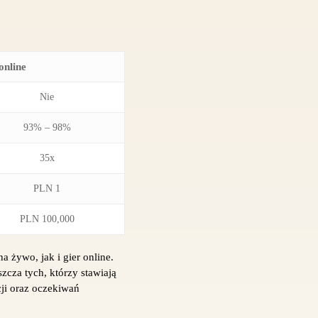
online
Nie
93% – 98%
35x
PLN 1
PLN 100,000
a żywo, jak i gier online.
cza tych, którzy stawiają
ji oraz oczekiwań