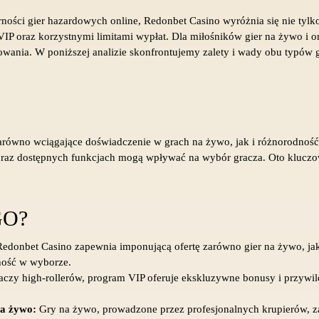
ności gier hazardowych online, Redonbet Casino wyróżnia się nie tylko 
P oraz korzystnymi limitami wypłat. Dla miłośników gier na żywo i onl
wania. W poniższej analizie skonfrontujemy zalety i wady obu typów g
arówno wciągające doświadczenie w grach na żywo, jak i różnorodność
 oraz dostępnych funkcjach mogą wpływać na wybór gracza. Oto kluczo
GO?
edonbet Casino zapewnia imponującą ofertę zarówno gier na żywo, jak
ność w wyborze.
aczy high-rollerów, program VIP oferuje ekskluzywne bonusy i przywilej
na żywo:
Gry na żywo, prowadzone przez profesjonalnych krupierów, z