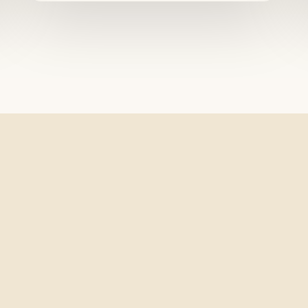
c
d
p