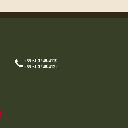
+55 61 3248-4119
+55 61 3248-4132