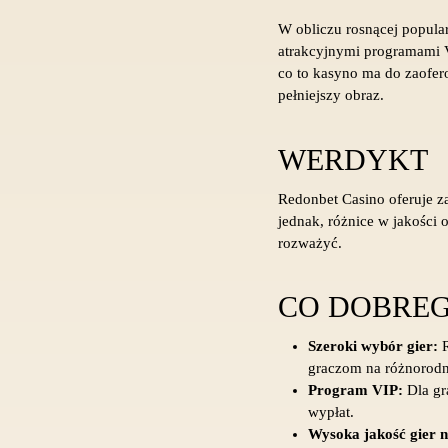
W obliczu rosnącej popular
atrakcyjnymi programami VI
co to kasyno ma do zaofero
pełniejszy obraz.
WERDYKT
Redonbet Casino oferuje z
jednak, różnice w jakości
rozważyć.
CO DOBRE
Szeroki wybór gier:
R
graczom na różnorod
Program VIP:
Dla gr
wypłat.
Wysoka jakość gier 