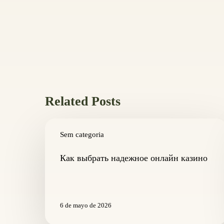
Related Posts
Как
выбрать
Sem categoria
надежное
онлайн
Как выбрать надежное онлайн казино
казино
6 de mayo de 2026