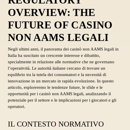
OVERVIEW: THE
FUTURE OF CASINO
NON AAMS LEGALI
Negli ultimi anni, il panorama dei casinò non AAMS legali in
Italia ha suscitato un crescente interesse e dibattito,
specialmente in relazione alle normative che ne governano
l’operatività. Le autorità italiane cercano di trovare un
equilibrio tra la tutela dei consumatori e la necessità di
innovazione in un mercato in rapida evoluzione. In questo
articolo, esploreremo le tendenze future, le sfide e le
opportunità per i casinò non AAMS legali, analizzando il
potenziale per il settore e le implicazioni per i giocatori e gli
operatori.
IL CONTESTO NORMATIVO