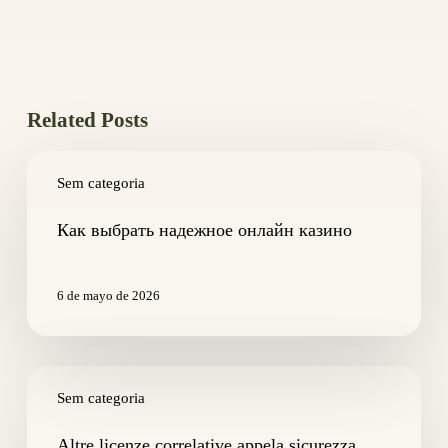
Related Posts
Как
выбрать
Sem categoria
надежное
онлайн
Как выбрать надежное онлайн казино
казино
6 de mayo de 2026
Altre
licenze
Sem categoria
correlative
appela
Altre licenze correlative appela sicurezza