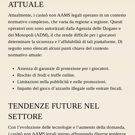
ATTUALE
Attualmente, i casinò non AAMS legali operano in un contesto
normativo complesso, che varia da regione a regione. Questi
operatori non sono autorizzati dalla Agenzia delle Dogane e
dei Monopoli (ADM), il che rende difficile per i giocatori
determinare la sicurezza e l’affidabilità di tali piattaforme. Di
seguito sono elencati alcuni punti chiave del contesto
normativo attuale:
Assenza di garanzie di protezione per i giocatori.
Rischio di frodi e truffe online.
Limitazioni nella pubblicità e nelle promozioni.
Impatto del gioco d’azzardo illegale sulle entrate fiscali.
TENDENZE FUTURE NEL
SETTORE
Con l’evoluzione delle tecnologie e l’aumento della domanda,
i casinò non AAMS legali stanno affrontando diverse tendenze