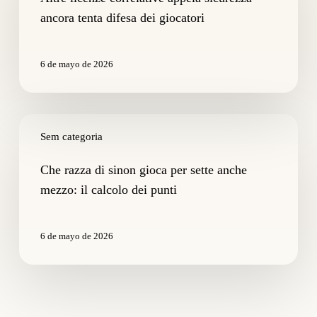
sicurezza
ancora tenta difesa dei giocatori
ancora
tenta
difesa
6 de mayo de 2026
dei
giocatori
Che
razza
Sem categoria
di
sinon
Che razza di sinon gioca per sette anche
gioca
mezzo: il calcolo dei punti
per
sette
anche
6 de mayo de 2026
mezzo:
il
calcolo
dei
punti