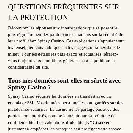
QUESTIONS FRÉQUENTES SUR
LA PROTECTION
Découvrez les réponses aux interrogations que se posent le
plus régulièrement les participants canadiens sur la sécurité de
leur profil chez Spinsy Casino. Ces explications s’appuient sur
les renseignements publiques et les usages courantes dans le
milieu. Pour les détails les plus exacts et actualisés, référez-
vous toujours aux conditions générales et à la politique de
confidentialité du site.
Tous mes données sont-elles en sûreté avec
Spinsy Casino ?
Spinsy Casino sécurise les données en transfert avec un
encodage SSL. Vos données personnelles sont gardées sur des
plateformes sécurisés. Le casino ne les partage pas avec des
parties non autorisés, comme le mentionne sa politique de
confidentialité. Les validations d’identité (KYC) servent
justement à empêcher les arnaques et à protéger votre espace.