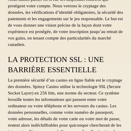
protègent votre compte. Nous verrons le cryptage des
données, les vérifications d’identité obligatoires, la sécurité des
paiements et les engagements sur le jeu responsable. Le but est
de vous donner une vision précise de la façon dont votre
expérience est protégée, de votre inscription jusqu’au retrait de
vos gains, en tenant compte des particularités du marché
canadien.
LA PROTECTION SSL : UNE
BARRIÈRE ESSENTIELLE
La première sécurité d’un casino en ligne fiable est le cryptage
des données. Spinsy Casino utilise la technologie SSL (Secure
Socket Layer) en 256 bits, une norme du secteur. Ce système
brouille toutes les informations qui passent entre votre
ordinateur ou votre téléphone et les serveurs du casino. Les
données personnelles, comme votre numéro de passeport,
votre adresse, les détails de votre carte ou votre mot de passe,
restent alors indéchiffrables pour quiconque chercherait de les