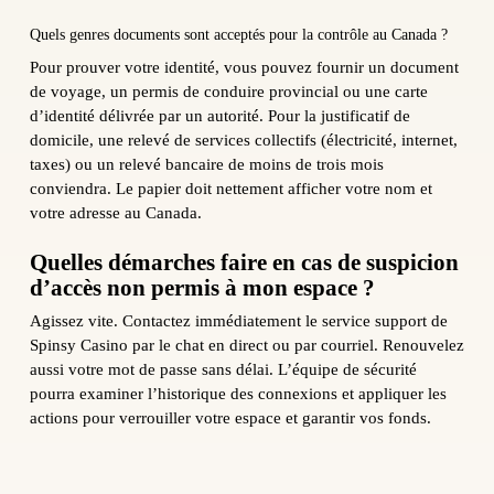
Quels genres documents sont acceptés pour la contrôle au Canada ?
Pour prouver votre identité, vous pouvez fournir un document
de voyage, un permis de conduire provincial ou une carte
d’identité délivrée par un autorité. Pour la justificatif de
domicile, une relevé de services collectifs (électricité, internet,
taxes) ou un relevé bancaire de moins de trois mois
conviendra. Le papier doit nettement afficher votre nom et
votre adresse au Canada.
Quelles démarches faire en cas de suspicion
d’accès non permis à mon espace ?
Agissez vite. Contactez immédiatement le service support de
Spinsy Casino par le chat en direct ou par courriel. Renouvelez
aussi votre mot de passe sans délai. L’équipe de sécurité
pourra examiner l’historique des connexions et appliquer les
actions pour verrouiller votre espace et garantir vos fonds.