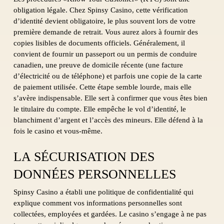
obligation légale. Chez Spinsy Casino, cette vérification
d’identité devient obligatoire, le plus souvent lors de votre
première demande de retrait. Vous aurez alors à fournir des
copies lisibles de documents officiels. Généralement, il
convient de fournir un passeport ou un permis de conduire
canadien, une preuve de domicile récente (une facture
d’électricité ou de téléphone) et parfois une copie de la carte
de paiement utilisée. Cette étape semble lourde, mais elle
s’avère indispensable. Elle sert à confirmer que vous êtes bien
le titulaire du compte. Elle empêche le vol d’identité, le
blanchiment d’argent et l’accès des mineurs. Elle défend à la
fois le casino et vous-même.
LA SÉCURISATION DES
DONNÉES PERSONNELLES
Spinsy Casino a établi une politique de confidentialité qui
explique comment vos informations personnelles sont
collectées, employées et gardées. Le casino s’engage à ne pas