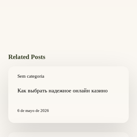
Related Posts
Как
выбрать
Sem categoria
надежное
онлайн
Как выбрать надежное онлайн казино
казино
6 de mayo de 2026
Altre