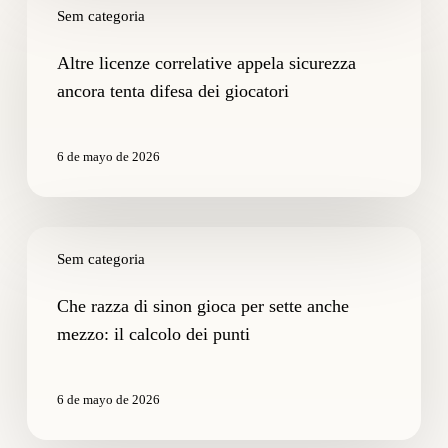
licenze
Sem categoria
correlative
appela
Altre licenze correlative appela sicurezza
sicurezza
ancora tenta difesa dei giocatori
ancora
tenta
difesa
6 de mayo de 2026
dei
giocatori
Che
razza
Sem categoria
di
sinon
Che razza di sinon gioca per sette anche
gioca
mezzo: il calcolo dei punti
per
sette
anche
6 de mayo de 2026
mezzo:
il