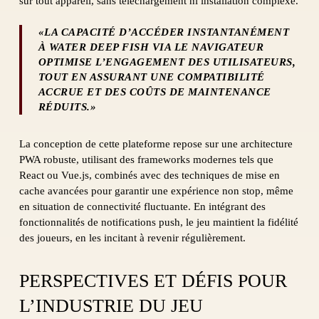
sur tout appareil, sans téléchargement ni installation complexe.
«LA CAPACITÉ D’ACCÉDER INSTANTANÉMENT
À WATER DEEP FISH VIA LE NAVIGATEUR
OPTIMISE L’ENGAGEMENT DES UTILISATEURS,
TOUT EN ASSURANT UNE COMPATIBILITÉ
ACCRUE ET DES COÛTS DE MAINTENANCE
RÉDUITS.»
La conception de cette plateforme repose sur une architecture
PWA robuste, utilisant des frameworks modernes tels que
React ou Vue.js, combinés avec des techniques de mise en
cache avancées pour garantir une expérience non stop, même
en situation de connectivité fluctuante. En intégrant des
fonctionnalités de notifications push, le jeu maintient la fidélité
des joueurs, en les incitant à revenir régulièrement.
PERSPECTIVES ET DÉFIS POUR
L’INDUSTRIE DU JEU