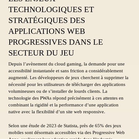
TECHNOLOGIQUES ET
STRATÉGIQUES DES
APPLICATIONS WEB
PROGRESSIVES DANS LE
SECTEUR DU JEU
Depuis l’avènement du cloud gaming, la demande pour une
accessibilité instantanée et sans friction a considérablement
augmenté. Les développeurs de jeux cherchent à supprimer la
nécessité pour les utilisateurs de télécharger des applications
volumineuses ou de s’installer de lourds clients. La
technologie des PWAs répond précisément à ces attentes en
combinant la rigidité et la performance d’une application
native avec la flexibilité d’un site web responsive.
Selon une étude de 2023 de Statista, près de
65%
des jeux
mobiles sont désormais accessibles via des Progressive Web