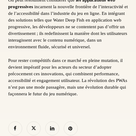
On peut résolument considérer que
les applications web
progressives
incarnent la nouvelle frontière de l’interactivité et
de l’accessibilité dans l’industrie du jeu en ligne. En intégrant
des solutions telles que Water Deep Fish en application web
progressive, les développeurs ne se contentent pas d’offrir un
divertissement ; ils redefinissent la manière dont les utilisateurs
interagissent avec le contenu numérique, dans un
environnement fluide, sécurisé et universel.
Pour rester compétitifs dans ce marché en pleine mutation, il
devient impératif pour les acteurs du secteur d’adopter
précocement ces innovations, qui combinent performance,
accessibilité et engagement utilisateur. La révolution des PWAs
n’est pas une mode passagère, mais une évolution durable qui
façonnera le futur du jeu numérique.