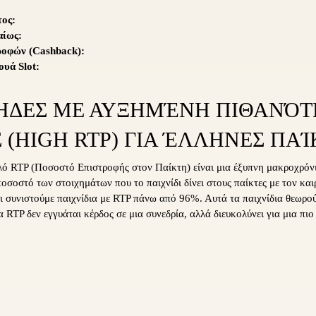
ος:
αίως:
οφών (Cashback):
υά Slot:
ΗΔΕΣ ΜΕ ΑΥΞΗΜΈΝΗ ΠΙΘΑΝΌΤ
(HIGH RTP) ΓΙΑ ΈΛΛΗΝΕΣ ΠΑΊ
ηλό RTP (Ποσοστό Επιστροφής στον Παίκτη) είναι μια έξυπνη μακροχρόν
οσοστό των στοιχημάτων που το παιχνίδι δίνει στους παίκτες με τον και
αι συνιστούμε παιχνίδια με RTP πάνω από 96%. Αυτά τα παιχνίδια θεωρού
 RTP δεν εγγυάται κέρδος σε μια συνεδρία, αλλά διευκολύνει για μια πι