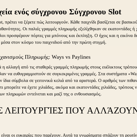
εία ενός σύγχρονου Σύγχρονου Slot
lot, πρέπει να ξέρετε πώς λειτουργούν. Κάθε παιχνίδι βασίζεται σε βασικ
πιθανότητες. Οι παλιές γραμμές πληρωμής εξελίχθηκαν σε εκατοντάδες ή χ
ολοι προσφέρουν πόρτες για μπόνους και έκπληξη. Ο ήχος και η εικόνα δ
 μέσα στον κόσμο του παιχνιδιού από την πρώτη στιγμή.
χανισμούς Πληρωμής: Ways vs Paylines
ά η αλλαγή από τις σταθερές γραμμές πληρωμής στους ευέλικτους τρόπους
ειλαν να ευθυγραμμιστούν σε συγκεκριμένες γραμμές. Στα συστήματα «
ύν ίδια σύμβολα σε γειτονικά κελιά από τα αριστερά. Ο αριθμός των πιθ
τι μπορείτε να έχετε χιλιάδες, ακόμα και εκατοντάδες χιλιάδες, τρόπους 
ων πληρωμών εντείνεται και μαζί της ο ενθουσιασμός.
 ΛΕΙΤΟΥΡΓΊΕΣ ΠΟΥ ΑΛΛΆΖΟΥΝ
 είναι οι ευκαιρίες που παρέχουν. Αυτά τα γνωρίσματα σπάζουν τη ρουτί