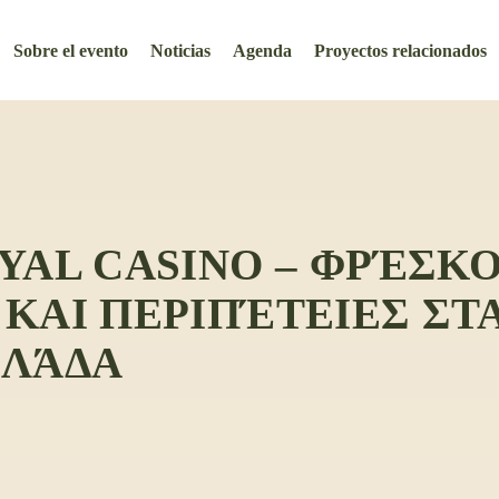
Sobre el evento
Noticias
Agenda
Proyectos relacionados
YAL CASINO – ΦΡΈΣΚΟ
ΚΑΙ ΠΕΡΙΠΈΤΕΙΕΣ ΣΤ
ΛΛΆΔΑ