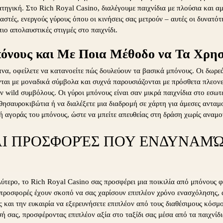
ατηγική. Στο Rich Royal Casino, διαλέγουμε παιχνίδια με πλούσια και 
στές, ενεργούς γύρους όπου οι κινήσεις σας μετρούν – αυτές οι δυνατότη
 πιο απολαυστικές στιγμές στο παιχνίδι.
όνους και Με Ποια Μέθοδο να Τα Χρησ
πνα, οφείλετε να κατανοείτε πώς δουλεύουν τα βασικά μπόνους. Οι δωρεά
ται με μοναδικά σύμβολα και συχνά παρουσιάζονται με πρόσθετα πλεον
 wild συμβόλους. Οι γύροι μπόνους είναι σαν μικρά παιχνίδια στο εσωτ
 θησαυροκιβώτια ή να διαλέξετε μια διαδρομή σε χάρτη για άμεσες ανταμ
ή αγοράς του μπόνους, ώστε να μπείτε απευθείας στη δράση χωρίς αναμο
ΑΙ ΠΡΟΣΦΟΡΈΣ ΠΟΥ ΕΝΔΥΝΑΜ
λύτερο, το Rich Royal Casino σας προσφέρει μια ποικιλία από μπόνους φ
ς προσφορές έχουν σκοπό να σας χαρίσουν επιπλέον χρόνο ενασχόλησης,
ς και την ευκαιρία να εξερευνήσετε επιπλέον από τους διαθέσιμους κόσμ
 σας, προσφέροντας επιπλέον αξία στο ταξίδι σας μέσα από τα παιχνίδι