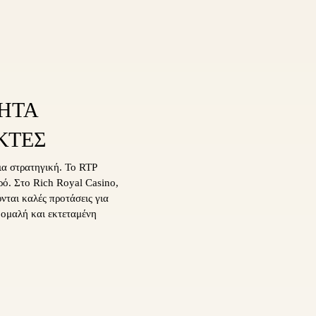
ΗΤΑ
ΚΤΕΣ
ια στρατηγική. Το RTP
ρό. Στο Rich Royal Casino,
νται καλές προτάσεις για
ο ομαλή και εκτεταμένη