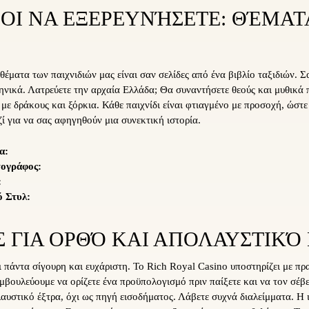
ΟΙ ΝΑ ΕΞΕΡΕΥΝΉΣΕΤΕ: ΘΈΜΑΤ
θέματα των παιχνιδιών μας είναι σαν σελίδες από ένα βιβλίο ταξιδιών. 
κηνικά. Λατρεύετε την αρχαία Ελλάδα; Θα συναντήσετε θεούς και μυθικά 
με δράκους και ξόρκια. Κάθε παιχνίδι είναι φτιαγμένο με προσοχή, ώστε 
ί για να σας αφηγηθούν μια συνεκτική ιστορία.
α:
ογράφος:
:
 Στυλ:
Σ ΓΙΑ ΟΡΘΌ ΚΑΙ ΑΠΟΛΑΥΣΤΙΚΌ 
ι πάντα σίγουρη και ευχάριστη. Το Rich Royal Casino υποστηρίζει με πρ
μβουλεύουμε να ορίζετε ένα προϋπολογισμό πριν παίξετε και να τον σέβε
λαυστικό έξτρα, όχι ως πηγή εισοδήματος. Λάβετε συχνά διαλείμματα. Η 