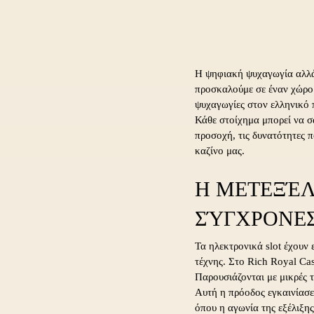
Η ψηφιακή ψυχαγωγία αλλά
προσκαλούμε σε έναν χώρο 
ψυχαγωγίες στον ελληνικό π
Κάθε στοίχημα μπορεί να σ
προσοχή, τις δυνατότητες 
καζίνο μας.
Η ΜΕΤΕΞΈΛΙ
ΣΎΓΧΡΟΝΕΣ
Τα ηλεκτρονικά slot έχουν
τέχνης. Στο Rich Royal Cas
Παρουσιάζονται με μικρές 
Αυτή η πρόοδος εγκαινίασε 
όπου η αγωνία της εξέλιξης