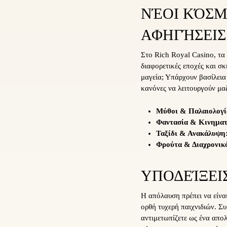
ΝΈΟΙ ΚΌΣΜ
ΑΦΗΓΉΣΕΙΣ
Στο Rich Royal Casino, τα 
διαφορετικές εποχές και σ
μαγεία; Υπάρχουν βασίλεια 
κανόνες να λειτουργούν μαζ
Μύθοι & Παλαιολογί
Φαντασία & Κινηματ
Ταξίδι & Ανακάλυψη
Φρούτα & Διαχρονικό
ΥΠΟΔΕΊΞΕΙ
Η απόλαυση πρέπει να είνα
ορθή τυχερή παιχνιδιών. Συ
αντιμετωπίζετε ως ένα απο