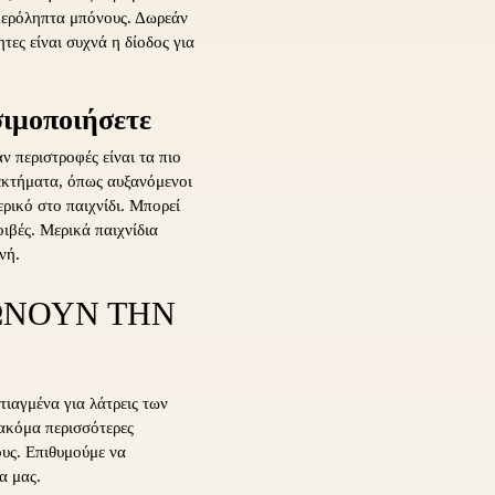
αμερόληπτα μπόνους. Δωρεάν
τες είναι συχνά η δίοδος για
ιμοποιήσετε
ν περιστροφές είναι τα πιο
εκτήματα, όπως αυξανόμενοι
ερικό στο παιχνίδι. Μπορεί
οιβές. Μερικά παιχνίδια
νή.
ΏΝΟΥΝ ΤΗΝ
τιαγμένα για λάτρεις των
 ακόμα περισσότερες
ους. Επιθυμούμε να
α μας.