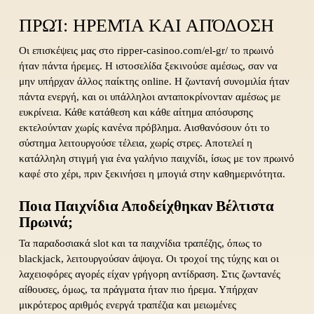
ΠΡΩΊ: ΗΡΕΜΊΑ ΚΑΙ ΑΠΌΔΟΣΗ
Οι επισκέψεις μας στο ripper-casinoo.com/el-gr/ το πρωινό
ήταν πάντα ήρεμες. Η ιστοσελίδα ξεκινούσε αμέσως, σαν να
μην υπήρχαν άλλος παίκτης online. Η ζωντανή συνομιλία ήταν
πάντα ενεργή, και οι υπάλληλοι ανταποκρίνονταν αμέσως με
ευκρίνεια. Κάθε κατάθεση και κάθε αίτημα απόσυρσης
εκτελούνταν χωρίς κανένα πρόβλημα. Αισθανόσουν ότι το
σύστημα λειτουργούσε τέλεια, χωρίς στρες. Αποτελεί η
κατάλληλη στιγμή για ένα γαλήνιο παιχνίδι, ίσως με τον πρωινό
καφέ στο χέρι, πριν ξεκινήσει η μπογιά στην καθημερινότητα.
Ποια Παιχνίδια Αποδείχθηκαν Βέλτιστα
Πρωινά;
Τα παραδοσιακά slot και τα παιχνίδια τραπέζης, όπως το
blackjack, λειτουργούσαν άψογα. Οι τροχοί της τύχης και οι
λαχειοφόρες αγορές είχαν γρήγορη αντίδραση. Στις ζωντανές
αίθουσες, όμως, τα πράγματα ήταν πιο ήρεμα. Υπήρχαν
μικρότερος αριθμός ενεργά τραπέζια και μειωμένες