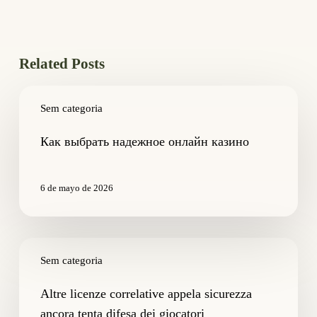
Related Posts
Как
выбрать
Sem categoria
надежное
онлайн
Как выбрать надежное онлайн казино
казино
6 de mayo de 2026
Altre
licenze
Sem categoria
correlative
appela
Altre licenze correlative appela sicurezza
sicurezza
ancora tenta difesa dei giocatori