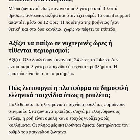
Μέσω ζωντανού chat, κανονικά σε λιγότερο από 3 λεπτά
βρίσκεις άνθρωπο, ακόμα και όταν έχει ουρά. Το email support
απαντάει μέσα σε 12 ώρες. Η ποιότητα της βοήθειας ήταν
θετική και στα δύο κανάλια, χωρίς να πέφτει το επίπεδο.
Αξίζει να παίξω σε νυχτερινές ώρες ή
τίθενται περιορισμοί;
Αξίζει. Όλα δουλεύουν κανονικά, 24 ώρες το 24ωρο. Δεν
εντοπίσαμε λιγότερα παιχνίδια ή τεχνικά προβλήματα. Η
εμπειρία είναι ίδια με το μεσημέρι.
Πώς λειτουργεί η πλατφόρμα σε δημοφιλή
ελληνικά παιχνίδια όπως η ρουλέτα;
Πολύ θετικά. Τα ηλεκτρονικά παιχνίδια ρουλέτας φορτώνουν
στιγμιαία. Στα ζωντανά τραπέζια, συχνά με ελληνόφωνους
ντίλερ, η ροή είναι ομαλή και ο τροχός γυρίζει χωρίς
κολλήματα. Οι πληρωμές εκτελούνται άμεσα, διατηρώντας τον
ρυθμό του παιχνιδιού ζωντανό.