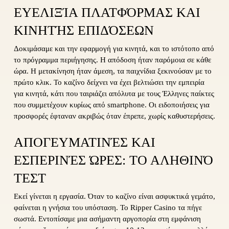
ΕΥΕΛΙΞΊΑ ΠΛΑΤΦΌΡΜΑΣ ΚΑΙ
ΚΙΝΗΤΉΣ ΕΠΙΔΌΣΕΩΝ
Δοκιμάσαμε και την εφαρμογή για κινητά, και το ιστότοπο από
το πρόγραμμα περιήγησης. Η απόδοση ήταν παρόμοια σε κάθε
ώρα. Η μετακίνηση ήταν άμεση, τα παιχνίδια ξεκινούσαν με το
πρώτο κλικ. Το καζίνο δείχνει να έχει βελτιώσει την εμπειρία
για κινητά, κάτι που ταιριάζει απόλυτα με τους Έλληνες παίκτες
που συμμετέχουν κυρίως από smartphone. Οι ειδοποιήσεις για
προσφορές έφταναν ακριβώς όταν έπρεπε, χωρίς καθυστερήσεις.
ΑΠΟΓΕΥΜΑΤΙΝΈΣ ΚΑΙ
ΕΣΠΕΡΙΝΈΣ ΏΡΕΣ: ΤΟ ΑΛΗΘΙΝΌ
ΤΕΣΤ
Εκεί γίνεται η εργασία. Όταν το καζίνο είναι ασφυκτικά γεμάτο,
φαίνεται η γνήσια του υπόσταση. Το Ripper Casino τα πήγε
σωστά. Εντοπίσαμε μια ασήμαντη αργοπορία στη εμφάνιση