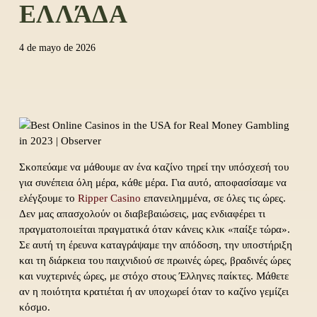
ΕΛΛΆΔΑ
4 de mayo de 2026
Σκοπεύαμε να μάθουμε αν ένα καζίνο τηρεί την υπόσχεσή του
για συνέπεια όλη μέρα, κάθε μέρα. Για αυτό, αποφασίσαμε να
ελέγξουμε το
Ripper Casino
επανειλημμένα, σε όλες τις ώρες.
Δεν μας απασχολούν οι διαβεβαιώσεις, μας ενδιαφέρει τι
πραγματοποιείται πραγματικά όταν κάνεις κλικ «παίξε τώρα».
Σε αυτή τη έρευνα καταγράψαμε την απόδοση, την υποστήριξη
και τη διάρκεια του παιχνιδιού σε πρωινές ώρες, βραδινές ώρες
και νυχτερινές ώρες, με στόχο στους Έλληνες παίκτες. Μάθετε
αν η ποιότητα κρατιέται ή αν υποχωρεί όταν το καζίνο γεμίζει
κόσμο.