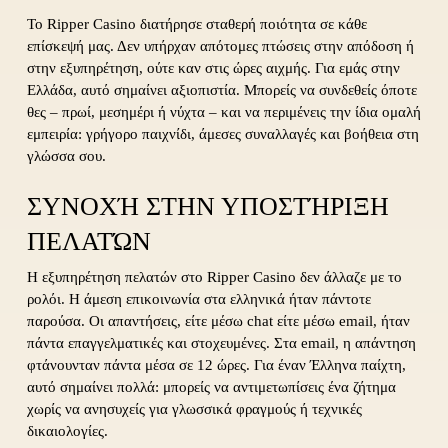
Το Ripper Casino διατήρησε σταθερή ποιότητα σε κάθε
επίσκεψή μας. Δεν υπήρχαν απότομες πτώσεις στην απόδοση ή
στην εξυπηρέτηση, ούτε καν στις ώρες αιχμής. Για εμάς στην
Ελλάδα, αυτό σημαίνει αξιοπιστία. Μπορείς να συνδεθείς όποτε
θες – πρωί, μεσημέρι ή νύχτα – και να περιμένεις την ίδια ομαλή
εμπειρία: γρήγορο παιχνίδι, άμεσες συναλλαγές και βοήθεια στη
γλώσσα σου.
ΣΥΝΟΧΉ ΣΤΗΝ ΥΠΟΣΤΉΡΙΞΗ
ΠΕΛΑΤΏΝ
Η εξυπηρέτηση πελατών στο Ripper Casino δεν άλλαζε με το
ρολόι. Η άμεση επικοινωνία στα ελληνικά ήταν πάντοτε
παρούσα. Οι απαντήσεις, είτε μέσω chat είτε μέσω email, ήταν
πάντα επαγγελματικές και στοχευμένες. Στα email, η απάντηση
φτάνουνταν πάντα μέσα σε 12 ώρες. Για έναν Έλληνα παίχτη,
αυτό σημαίνει πολλά: μπορείς να αντιμετωπίσεις ένα ζήτημα
χωρίς να ανησυχείς για γλωσσικά φραγμούς ή τεχνικές
δικαιολογίες.