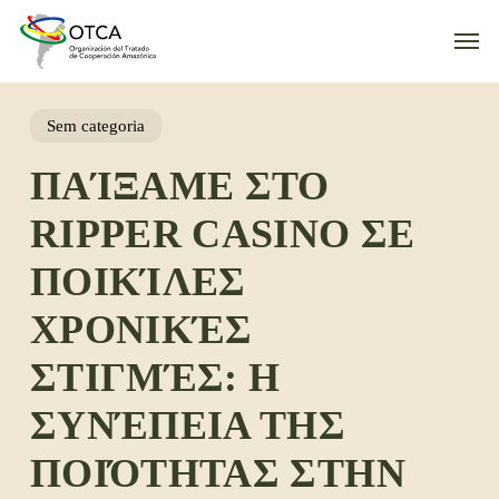
Skip
Men
to
main
content
Sem categoria
ΠΑΊΞΑΜΕ ΣΤΟ
RIPPER CASINO ΣΕ
ΠΟΙΚΊΛΕΣ
ΧΡΟΝΙΚΈΣ
ΣΤΙΓΜΈΣ: Η
ΣΥΝΈΠΕΙΑ ΤΗΣ
ΠΟΙΌΤΗΤΑΣ ΣΤΗΝ