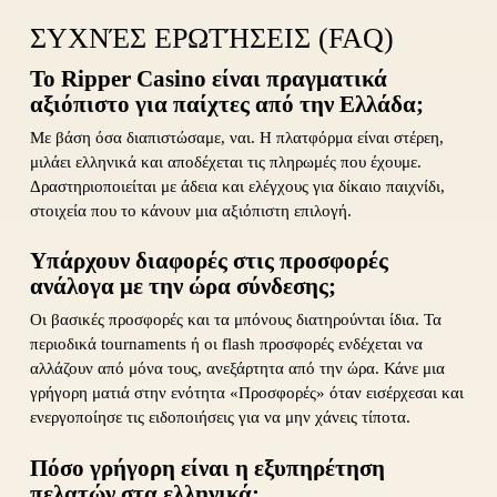
ΣΥΧΝΈΣ ΕΡΩΤΉΣΕΙΣ (FAQ)
Το Ripper Casino είναι πραγματικά
αξιόπιστο για παίχτες από την Ελλάδα;
Με βάση όσα διαπιστώσαμε, ναι. Η πλατφόρμα είναι στέρεη,
μιλάει ελληνικά και αποδέχεται τις πληρωμές που έχουμε.
Δραστηριοποιείται με άδεια και ελέγχους για δίκαιο παιχνίδι,
στοιχεία που το κάνουν μια αξιόπιστη επιλογή.
Υπάρχουν διαφορές στις προσφορές
ανάλογα με την ώρα σύνδεσης;
Οι βασικές προσφορές και τα μπόνους διατηρούνται ίδια. Τα
περιοδικά tournaments ή οι flash προσφορές ενδέχεται να
αλλάζουν από μόνα τους, ανεξάρτητα από την ώρα. Κάνε μια
γρήγορη ματιά στην ενότητα «Προσφορές» όταν εισέρχεσαι και
ενεργοποίησε τις ειδοποιήσεις για να μην χάνεις τίποτα.
Πόσο γρήγορη είναι η εξυπηρέτηση
πελατών στα ελληνικά;