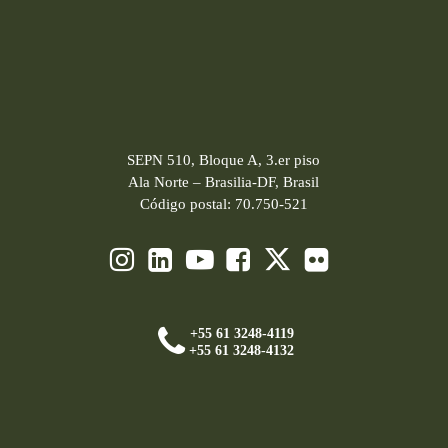
SEPN 510, Bloque A, 3.er piso
Ala Norte – Brasilia-DF, Brasil
Código postal: 70.750-521
+55 61 3248-4119
+55 61 3248-4132