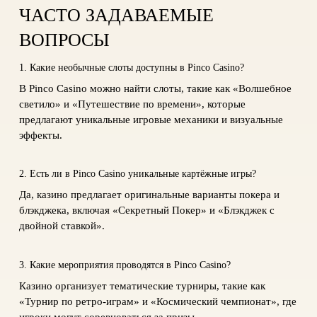
ЧАСТО ЗАДАВАЕМЫЕ
ВОПРОСЫ
1. Какие необычные слоты доступны в Pinco Casino?
В Pinco Casino можно найти слоты, такие как «Волшебное
светило» и «Путешествие по времени», которые
предлагают уникальные игровые механики и визуальные
эффекты.
2. Есть ли в Pinco Casino уникальные картёжные игры?
Да, казино предлагает оригинальные варианты покера и
блэкджека, включая «Секретный Покер» и «Блэкджек с
двойной ставкой».
3. Какие мероприятия проводятся в Pinco Casino?
Казино организует тематические турниры, такие как
«Турнир по ретро-играм» и «Космический чемпионат», где
игроки могут соревноваться за призы.