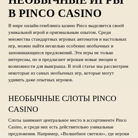
В PINCO CASINO
В мире онлайн-гемблинга казино Pinco выделяется своей
уникальной игрой и оригинальным опытом. Среди
множества стандартных игровых автоматов и настольных
игр, можно найти несколько особенно необычных и
запоминающихся предложений. Эти игры не только
интересны, но и предлагают игрокам новые эмоции и
возможности для выигрыша. В этой статье мы рассмотрим
некоторые из самых необычных игр, которые могут
удивить даже опытных игроков.
НЕОБЫЧНЫЕ СЛОТЫ PINCO
CASINO
Слоты занимают центральное место в ассортименте Pinco
Casino, и среди них есть действительно уникальные
предложения. Например, «Волшебное светило», где игроки