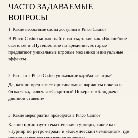
ЧАСТО ЗАДАВАЕМЫЕ
ВОПРОСЫ
1. Какие необычные слоты доступны в Pinco Casino?
В Pinco Casino можно найти слоты, такие как «Волшебное
светило» и «Путешествие по времени», которые
предлагают уникальные игровые механики и визуальные
эффекты.
2. Есть ли в Pinco Casino уникальные картёжные игры?
Да, казино предлагает оригинальные варианты покера и
блэкджека, включая «Секретный Покер» и «Блэкджек с
двойной ставкой».
3. Какие мероприятия проводятся в Pinco Casino?
Казино организует тематические турниры, такие как
«Турнир по ретро-играм» и «Космический чемпионат», где
игроки могут соревноваться за призы.