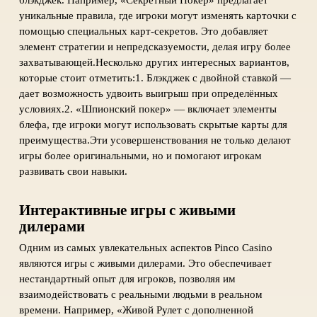
уникальные правила, где игроки могут изменять карточки с
помощью специальных карт-секретов. Это добавляет
элемент стратегии и непредсказуемости, делая игру более
захватывающей.Несколько других интересных вариантов,
которые стоит отметить:1. Блэкджек с двойной ставкой —
дает возможность удвоить выигрыш при определённых
условиях.2. «Шпионский покер» — включает элементы
блефа, где игроки могут использовать скрытые карты для
преимущества.Эти усовершенствования не только делают
игры более оригинальными, но и помогают игрокам
развивать свои навыки.
Интерактивные игры с живыми
дилерами
Одним из самых увлекательных аспектов Pinco Casino
являются игры с живыми дилерами. Это обеспечивает
нестандартный опыт для игроков, позволяя им
взаимодействовать с реальными людьми в реальном
времени. Например, «Живой Рулет с дополненной