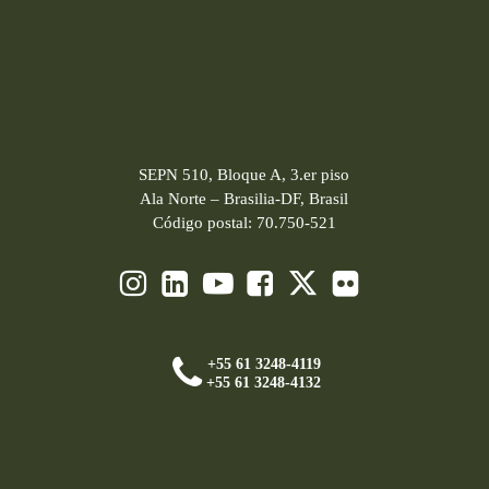
SEPN 510, Bloque A, 3.er piso
Ala Norte – Brasilia-DF, Brasil
Código postal: 70.750-521
+55 61 3248-4119
+55 61 3248-4132