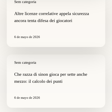
licenze
Sem categoria
correlative
appela
Altre licenze correlative appela sicurezza
sicurezza
ancora tenta difesa dei giocatori
ancora
tenta
difesa
6 de mayo de 2026
dei
giocatori
Che
razza
Sem categoria
di
sinon
Che razza di sinon gioca per sette anche
gioca
mezzo: il calcolo dei punti
per
sette
anche
6 de mayo de 2026
mezzo:
il
calcolo