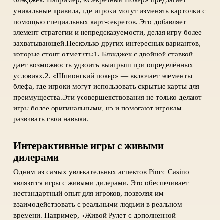
уникальные правила, где игроки могут изменять карточки с
помощью специальных карт-секретов. Это добавляет
элемент стратегии и непредсказуемости, делая игру более
захватывающей.Несколько других интересных вариантов,
которые стоит отметить:1. Блэкджек с двойной ставкой —
дает возможность удвоить выигрыш при определённых
условиях.2. «Шпионский покер» — включает элементы
блефа, где игроки могут использовать скрытые карты для
преимущества.Эти усовершенствования не только делают
игры более оригинальными, но и помогают игрокам
развивать свои навыки.
Интерактивные игры с живыми
дилерами
Одним из самых увлекательных аспектов Pinco Casino
являются игры с живыми дилерами. Это обеспечивает
нестандартный опыт для игроков, позволяя им
взаимодействовать с реальными людьми в реальном
времени. Например, «Живой Рулет с дополненной