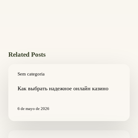
Related Posts
Как
выбрать
Sem categoria
надежное
онлайн
Как выбрать надежное онлайн казино
казино
6 de mayo de 2026
Altre