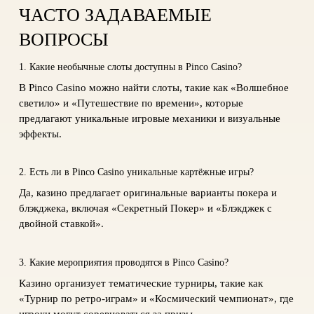
ЧАСТО ЗАДАВАЕМЫЕ
ВОПРОСЫ
1. Какие необычные слоты доступны в Pinco Casino?
В Pinco Casino можно найти слоты, такие как «Волшебное
светило» и «Путешествие по времени», которые
предлагают уникальные игровые механики и визуальные
эффекты.
2. Есть ли в Pinco Casino уникальные картёжные игры?
Да, казино предлагает оригинальные варианты покера и
блэкджека, включая «Секретный Покер» и «Блэкджек с
двойной ставкой».
3. Какие мероприятия проводятся в Pinco Casino?
Казино организует тематические турниры, такие как
«Турнир по ретро-играм» и «Космический чемпионат», где
игроки могут соревноваться за призы.