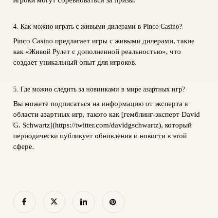
4. Как можно играть с живыми дилерами в Pinco Casino?
Pinco Casino предлагает игры с живыми дилерами, такие
как «Живой Рулет с дополненной реальностью», что
создает уникальный опыт для игроков.
5. Где можно следить за новинками в мире азартных игр?
Вы можете подписаться на информацию от эксперта в
области азартных игр, такого как [гемблинг-эксперт David
G. Schwartz](https://twitter.com/davidgschwartz), который
периодически публикует обновления и новости в этой
сфере.