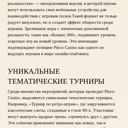
реальностью» — интерактивная версия, в которой игроки
могут использовать свои мобильные устройства для
взаимодействия с игровым полем.Такой формат не только
радует визуально, но и создает эффект общности среди
игроков. Зрелищные игры с элементами дополненной
реальности, такие как «Казино 360», поднимают уровень
азартных игр на новый уровень. Эти инновации
подтверждают позицию Pinco Casino как одного из
ведущих игроков в мире онлайн-гемблинга.
УНИКАЛЬНЫЕ
ТЕМАТИЧЕСКИЕ ТУРНИРЫ
Среди множества мероприятий, которые проводит Pinco
Casino, выделяются уникальные тематические турниры.
Например, «Турнир по ретро-играм», где закручиваются
классические слоты, созданные в стиле 80-х. Участники
могут выиграть щедрые призы, соревнуясь друг с другом.
Эти события привлекают внимание как новых, так и