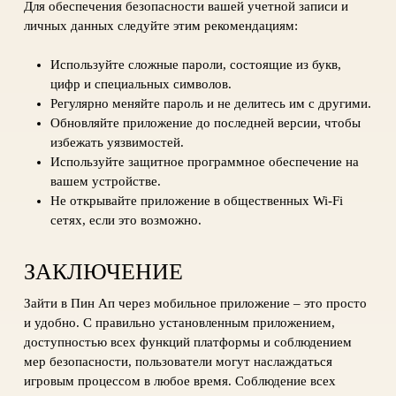
Для обеспечения безопасности вашей учетной записи и
личных данных следуйте этим рекомендациям:
Используйте сложные пароли, состоящие из букв,
цифр и специальных символов.
Регулярно меняйте пароль и не делитесь им с другими.
Обновляйте приложение до последней версии, чтобы
избежать уязвимостей.
Используйте защитное программное обеспечение на
вашем устройстве.
Не открывайте приложение в общественных Wi-Fi
сетях, если это возможно.
ЗАКЛЮЧЕНИЕ
Зайти в Пин Ап через мобильное приложение – это просто
и удобно. С правильно установленным приложением,
доступностью всех функций платформы и соблюдением
мер безопасности, пользователи могут наслаждаться
игровым процессом в любое время. Соблюдение всех