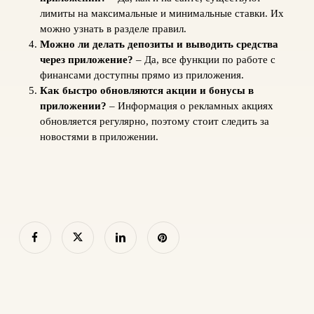
лимиты на максимальные и минимальные ставки. Их
можно узнать в разделе правил.
Можно ли делать депозиты и выводить средства
через приложение?
– Да, все функции по работе с
финансами доступны прямо из приложения.
Как быстро обновляются акции и бонусы в
приложении?
– Информация о рекламных акциях
обновляется регулярно, поэтому стоит следить за
новостями в приложении.