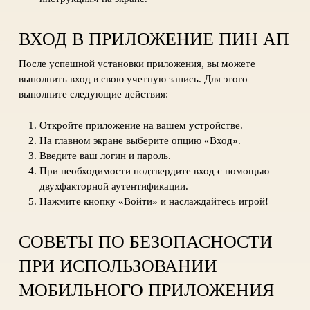
ВХОД В ПРИЛОЖЕНИЕ ПИН АП
После успешной установки приложения, вы можете
выполнить вход в свою учетную запись. Для этого
выполните следующие действия:
Откройте приложение на вашем устройстве.
На главном экране выберите опцию «Вход».
Введите ваш логин и пароль.
При необходимости подтвердите вход с помощью
двухфакторной аутентификации.
Нажмите кнопку «Войти» и наслаждайтесь игрой!
СОВЕТЫ ПО БЕЗОПАСНОСТИ
ПРИ ИСПОЛЬЗОВАНИИ
МОБИЛЬНОГО ПРИЛОЖЕНИЯ