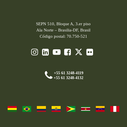
SEPN 510, Bloque A, 3.er piso
Ala Norte – Brasilia-DF, Brasil
Código postal: 70.750-521
+55 61 3248-4119
+55 61 3248-4132