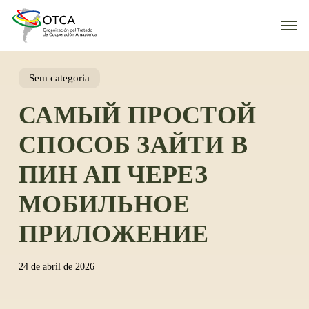
Skip
Men
to
main
content
Sem categoria
САМЫЙ ПРОСТОЙ
СПОСОБ ЗАЙТИ В
ПИН АП ЧЕРЕЗ
МОБИЛЬНОЕ
ПРИЛОЖЕНИЕ
24 de abril de 2026