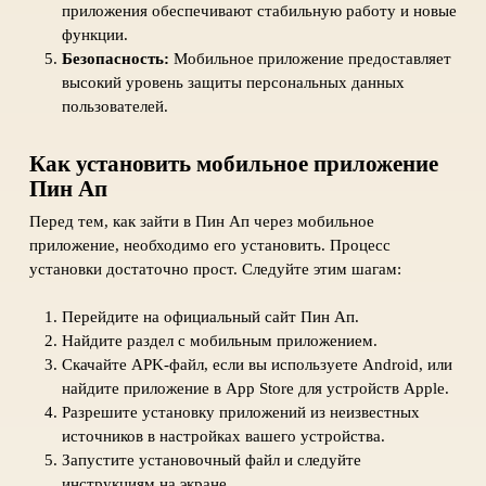
приложения обеспечивают стабильную работу и новые
функции.
Безопасность:
Мобильное приложение предоставляет
высокий уровень защиты персональных данных
пользователей.
Как установить мобильное приложение
Пин Ап
Перед тем, как зайти в Пин Ап через мобильное
приложение, необходимо его установить. Процесс
установки достаточно прост. Следуйте этим шагам:
Перейдите на официальный сайт Пин Ап.
Найдите раздел с мобильным приложением.
Скачайте APK-файл, если вы используете Android, или
найдите приложение в App Store для устройств Apple.
Разрешите установку приложений из неизвестных
источников в настройках вашего устройства.
Запустите установочный файл и следуйте
инструкциям на экране.