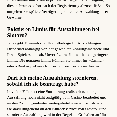
Ihre Identität und Adresse prüfen. Wir legen nahe dringend,
diesen Prozess sofort nach der Registrierung abzuschließen. So
umgehen Sie spätere Verzögerungen bei der Auszahlung Ihrer
Gewinne.
Existieren Limits für Auszahlungen bei
Slotoro?
Ja, es gibt Minimal- und Höchstbeträge für Auszahlungen.
Diese sind abhängig von der gewählten Zahlungsmethode und
Ihrem Spielerstatus ab. Unverifizierte Konten haben geringere
Limits. Die genauen Limits können Sie immer im «Cashier»
oder «Banking»-Bereich Ihres Slotoro Kontos nachsehen.
Darf ich meine Auszahlung stornieren,
sobald ich sie beantragt habe?
In vielen Fällen ist eine Stornierung realisierbar, solange die
Auszahlung noch nicht endgültig vom Casino bearbeitet und
an den Zahlungsanbieter weitergeleitet wurde. Kontaktieren
Sie dazu umgehend an den Kundenservice von Slotoro. Eine
stornierte Auszahlung wird in der Regel als Guthaben auf Ihr