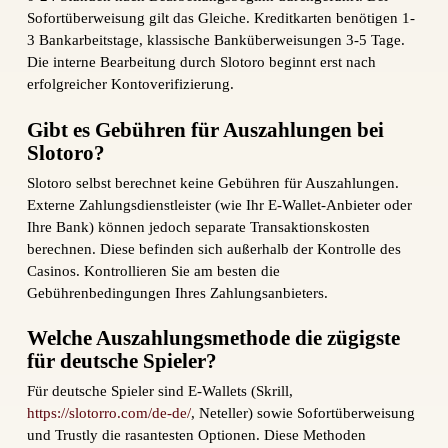
Sofortüberweisung gilt das Gleiche. Kreditkarten benötigen 1-
3 Bankarbeitstage, klassische Banküberweisungen 3-5 Tage.
Die interne Bearbeitung durch Slotoro beginnt erst nach
erfolgreicher Kontoverifizierung.
Gibt es Gebühren für Auszahlungen bei
Slotoro?
Slotoro selbst berechnet keine Gebühren für Auszahlungen.
Externe Zahlungsdienstleister (wie Ihr E-Wallet-Anbieter oder
Ihre Bank) können jedoch separate Transaktionskosten
berechnen. Diese befinden sich außerhalb der Kontrolle des
Casinos. Kontrollieren Sie am besten die
Gebührenbedingungen Ihres Zahlungsanbieters.
Welche Auszahlungsmethode die zügigste
für deutsche Spieler?
Für deutsche Spieler sind E-Wallets (Skrill,
https://slotorro.com/de-de/
, Neteller) sowie Sofortüberweisung
und Trustly die rasantesten Optionen. Diese Methoden