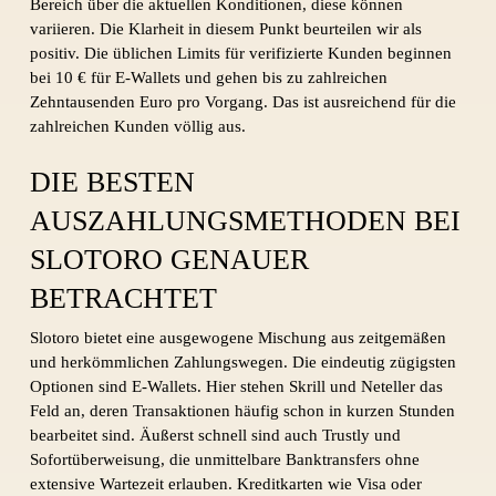
Bereich über die aktuellen Konditionen, diese können
variieren. Die Klarheit in diesem Punkt beurteilen wir als
positiv. Die üblichen Limits für verifizierte Kunden beginnen
bei 10 € für E-Wallets und gehen bis zu zahlreichen
Zehntausenden Euro pro Vorgang. Das ist ausreichend für die
zahlreichen Kunden völlig aus.
DIE BESTEN
AUSZAHLUNGSMETHODEN BEI
SLOTORO GENAUER
BETRACHTET
Slotoro bietet eine ausgewogene Mischung aus zeitgemäßen
und herkömmlichen Zahlungswegen. Die eindeutig zügigsten
Optionen sind E-Wallets. Hier stehen Skrill und Neteller das
Feld an, deren Transaktionen häufig schon in kurzen Stunden
bearbeitet sind. Äußerst schnell sind auch Trustly und
Sofortüberweisung, die unmittelbare Banktransfers ohne
extensive Wartezeit erlauben. Kreditkarten wie Visa oder