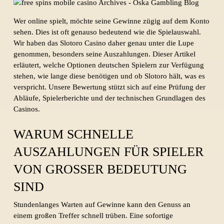
Wer online spielt, möchte seine Gewinne zügig auf dem Konto
sehen. Dies ist oft genauso bedeutend wie die Spielauswahl.
Wir haben das Slotoro Casino daher genau unter die Lupe
genommen, besonders seine Auszahlungen. Dieser Artikel
erläutert, welche Optionen deutschen Spielern zur Verfügung
stehen, wie lange diese benötigen und ob Slotoro hält, was es
verspricht. Unsere Bewertung stützt sich auf eine Prüfung der
Abläufe, Spielerberichte und der technischen Grundlagen des
Casinos.
WARUM SCHNELLE
AUSZAHLUNGEN FÜR SPIELER
VON GROSSER BEDEUTUNG S
IND
Stundenlanges Warten auf Gewinne kann den Genuss an
einem großen Treffer schnell trüben. Eine sofortige