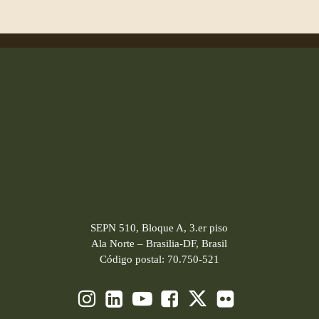
SEPN 510, Bloque A, 3.er piso
Ala Norte – Brasilia-DF, Brasil
Código postal: 70.750-521