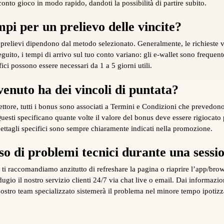
conto gioco in modo rapido, dandoti la possibilità di partire subito.
mpi per un prelievo delle vincite?
 prelievi dipendono dal metodo selezionato. Generalmente, le richieste 
 seguito, i tempi di arrivo sul tuo conto variano: gli e-wallet sono frequen
fici possono essere necessari da 1 a 5 giorni utili.
venuto ha dei vincoli di puntata?
ettore, tutti i bonus sono associati a Termini e Condizioni che prevedono 
esti specificano quante volte il valore del bonus deve essere rigiocato 
 dettagli specifici sono sempre chiaramente indicati nella promozione.
so di problemi tecnici durante una sessi
, ti raccomandiamo anzitutto di refreshare la pagina o riaprire l’app/bro
gio il nostro servizio clienti 24/7 via chat live o email. Dai informazion
 nostro team specializzato sistemerà il problema nel minore tempo ipotizz