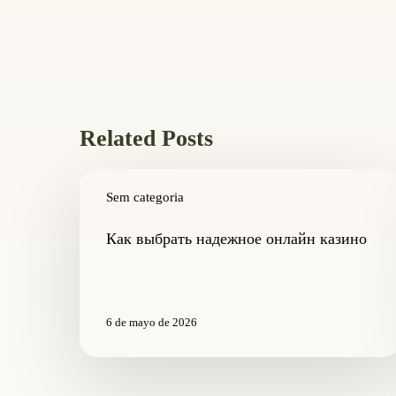
Related Posts
Как
выбрать
Sem categoria
надежное
онлайн
Как выбрать надежное онлайн казино
казино
6 de mayo de 2026