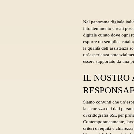
Nel panorama digitale itali
intrattenimento e reali possi
digitale curato dove ogni r
esporre un semplice catalog
la qualità dell’assistenza so
un’esperienza potenzialment
essere supportato da una pia
IL NOSTRO 
RESPONSAB
Siamo convinti che un’esper
la sicurezza dei dati person
di crittografia SSL per pro
Contemporaneamente, lavori
criteri di equità e chiarezz