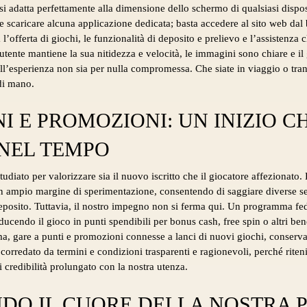
si adatta perfettamente alla dimensione dello schermo di qualsiasi disposi
 scaricare alcuna applicazione dedicata; basta accedere al sito web dal
 l’offerta di giochi, le funzionalità di deposito e prelievo e l’assistenza cli
 utente mantiene la sua nitidezza e velocità, le immagini sono chiare e i
ell’esperienza non sia per nulla compromessa. Che siate in viaggio o tran
di mano.
 E PROMOZIONI: UN INIZIO C
NEL TEMPO
udiato per valorizzare sia il nuovo iscritto che il giocatore affezionato.
un ampio margine di sperimentazione, consentendo di saggiare diverse s
eposito. Tuttavia, il nostro impegno non si ferma qui. Un programma fed
aducendo il gioco in punti spendibili per bonus cash, free spin o altri be
ma, gare a punti e promozioni connesse a lanci di nuovi giochi, conser
 corredato da termini e condizioni trasparenti e ragionevoli, perché rite
i credibilità prolungato con la nostra utenza.
DO IL CUORE DELLA NOSTRA P