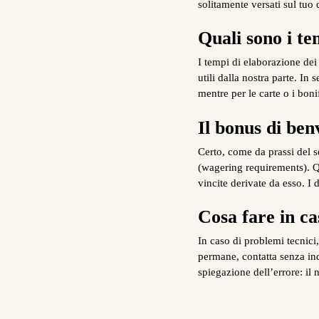
solitamente versati sul tuo 
Quali sono i te
I tempi di elaborazione dei
utili dalla nostra parte. In
mentre per le carte o i boni
Il bonus di ben
Certo, come da prassi del s
(wagering requirements). Qu
vincite derivate da esso. I
Cosa fare in ca
In caso di problemi tecnici
permane, contatta senza indu
spiegazione dell’errore: il