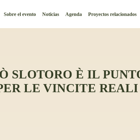
Sobre el evento
Noticias
Agenda
Proyectos relacionados
NÒ SLOTORO È IL PUNT
PER LE VINCITE REALI