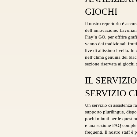
GIOCHI
Il nostro repertorio è accu
dell’innovazione. Lavoria
Play’n GO, per offrire graf
vanno dai tradizionali frut
live di altissimo livello. I
nell’clima genuina del black
sezione riservata ai giochi
IL SERVIZI
SERVIZIO C
Un servizio di assistenza r
supporto plurilingue, dispon
pochi minuti per le question
e una sezione FAQ completa
frequenti. Il nostro staff è