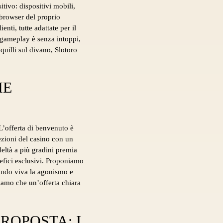
tivo: dispositivi mobili,
 browser del proprio
enti, tutte adattate per il
l gameplay è senza intoppi,
quilli sul divano, Slotoro
HE
 L’offerta di benvenuto è
ezioni del casino con un
eltà a più gradini premia
nefici esclusivi. Proponiamo
vando viva la agonismo e
niamo che un’offerta chiara
ROPOSTA: I