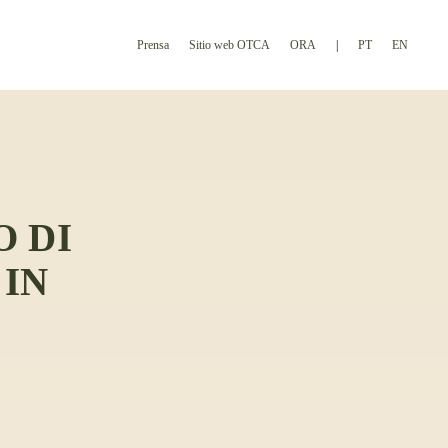
Prensa
Sitio web OTCA
ORA
PT
EN
O DI
 IN