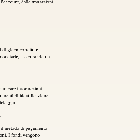
ll’account, dalle transazioni
 di gioco corretto e
i monetarie, assicurando un
comunicare informazioni
umenti di identificazione,
iclaggio.
?
r il metodo di pagamento
uzioni. I fondi vengono