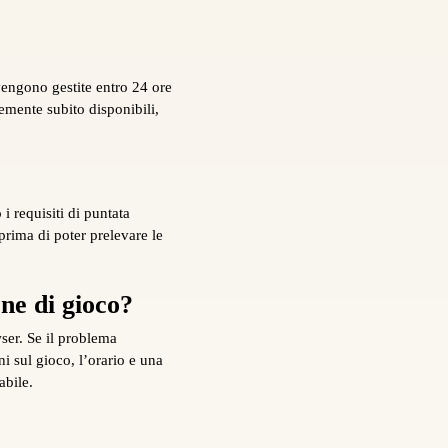
vengono gestite entro 24 ore
temente subito disponibili,
i requisiti di puntata
prima di poter prelevare le
one di gioco?
wser. Se il problema
i sul gioco, l’orario e una
abile.