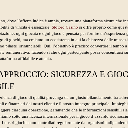
ano, dove l’offerta ludica è ampia, trovare una piattaforma sicura che int
bilità di vincita è essenziale.
Slotoro Casino
si offre proprio come quest
otazione, ogni giocata e ogni gioco è pensata per fornire un’esperienza
o di giochi, ma creiamo un ecosistema in cui la chiarezza delle transazion
no pilastri irrinunciabili. Qui, l’obiettivo è preciso: convertire il tempo 
e remunerativa, facendo sì che ogni partecipante possa concentrarsi sul
ttaforma affidabile e attenta.
APPROCCIO: SICUREZZA E GIO
ILE
ienza di gioco di qualità provenga da un giusto bilanciamento tra adren
ali e finanziari dei nostri clienti è il nostro impegno principale. Impieg
teggere ciascuna operazione, garantendo che le informazioni sensibili si
amo sotto una licenza internazionale per il gioco d’azzardo riconosciut
a. I nostri giochi sono controllati regolarmente da organismi indipendenti,