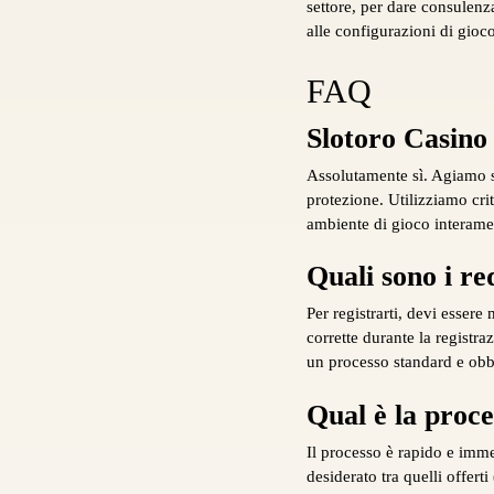
settore, per dare consulenza
alle configurazioni di gioc
FAQ
Slotoro Casino 
Assolutamente sì. Agiamo so
protezione. Utilizziamo crit
ambiente di gioco interament
Quali sono i re
Per registrarti, devi esser
corrette durante la registr
un processo standard e obbl
Qual è la proc
Il processo è rapido e imm
desiderato tra quelli offerti