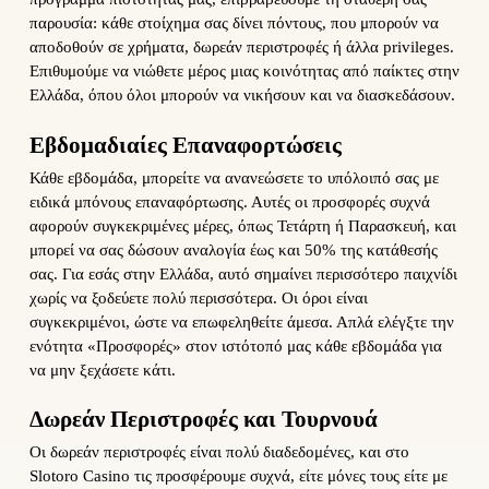
παρουσία: κάθε στοίχημα σας δίνει πόντους, που μπορούν να
αποδοθούν σε χρήματα, δωρεάν περιστροφές ή άλλα privileges.
Επιθυμούμε να νιώθετε μέρος μιας κοινότητας από παίκτες στην
Ελλάδα, όπου όλοι μπορούν να νικήσουν και να διασκεδάσουν.
Εβδομαδιαίες Επαναφορτώσεις
Κάθε εβδομάδα, μπορείτε να ανανεώσετε το υπόλοιπό σας με
ειδικά μπόνους επαναφόρτωσης. Αυτές οι προσφορές συχνά
αφορούν συγκεκριμένες μέρες, όπως Τετάρτη ή Παρασκευή, και
μπορεί να σας δώσουν αναλογία έως και 50% της κατάθεσής
σας. Για εσάς στην Ελλάδα, αυτό σημαίνει περισσότερο παιχνίδι
χωρίς να ξοδεύετε πολύ περισσότερα. Οι όροι είναι
συγκεκριμένοι, ώστε να επωφεληθείτε άμεσα. Απλά ελέγξτε την
ενότητα «Προσφορές» στον ιστότοπό μας κάθε εβδομάδα για
να μην ξεχάσετε κάτι.
Δωρεάν Περιστροφές και Τουρνουά
Οι δωρεάν περιστροφές είναι πολύ διαδεδομένες, και στο
Slotoro Casino τις προσφέρουμε συχνά, είτε μόνες τους είτε με