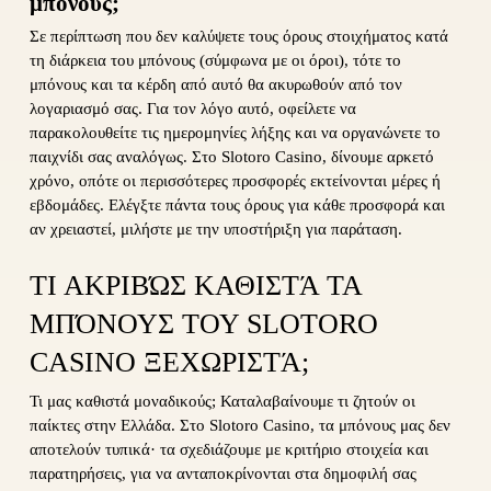
μπόνους;
Σε περίπτωση που δεν καλύψετε τους όρους στοιχήματος κατά
τη διάρκεια του μπόνους (σύμφωνα με οι όροι), τότε το
μπόνους και τα κέρδη από αυτό θα ακυρωθούν από τον
λογαριασμό σας. Για τον λόγο αυτό, οφείλετε να
παρακολουθείτε τις ημερομηνίες λήξης και να οργανώνετε το
παιχνίδι σας αναλόγως. Στο Slotoro Casino, δίνουμε αρκετό
χρόνο, οπότε οι περισσότερες προσφορές εκτείνονται μέρες ή
εβδομάδες. Ελέγξτε πάντα τους όρους για κάθε προσφορά και
αν χρειαστεί, μιλήστε με την υποστήριξη για παράταση.
ΤΙ ΑΚΡΙΒΏΣ ΚΑΘΙΣΤΆ ΤΑ
ΜΠΌΝΟΥΣ ΤΟΥ SLOTORO
CASINO ΞΕΧΩΡΙΣΤΆ;
Τι μας καθιστά μοναδικούς; Καταλαβαίνουμε τι ζητούν οι
παίκτες στην Ελλάδα. Στο Slotoro Casino, τα μπόνους μας δεν
αποτελούν τυπικά· τα σχεδιάζουμε με κριτήριο στοιχεία και
παρατηρήσεις, για να ανταποκρίνονται στα δημοφιλή σας