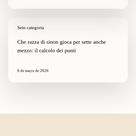
dei
giocatori
Che
razza
Sem categoria
di
sinon
Che razza di sinon gioca per sette anche
gioca
mezzo: il calcolo dei punti
per
sette
anche
6 de mayo de 2026
mezzo:
il
calcolo
dei
punti