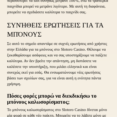
περισσότερο: τα slot συνήθως μετράνε 100%, ενώ τα τραπεζικά
παιχνίδια μπορεί να μετράνε λιγότερο. Με αυτή τη διαφάνεια,
μπορείτε να σχεδιάσετε καλύτερα το παιχνίδι σας.
ΣΥΝΉΘΕΙΣ ΕΡΩΤΉΣΕΙΣ ΓΙΑ ΤΑ
ΜΠΌΝΟΥΣ
Σε αυτό το σημείο απαντάμε σε συχνές ερωτήσεις από χρήστες
στην Ελλάδα για τα μπόνους στο Slotoro Casino. Θέλουμε να
ξεκαθαρίσουμε ασάφειες και να σας υποστηρίξουμε να παίζετε
καλύτερα. Αν δεν βρείτε την απάντηση, μη διστάσετε να
καλέσετε την υποστήριξη, που μιλάει ελληνικά και είναι
συνεχώς εκεί για εσάς. Θα ενσωματώνουμε νέες ερωτήσεις
βάσει των σχολίων σας, για να είναι αυτή η ενότητα πάντα
χρήσιμη.
Πόσες φορές μπορώ να διεκδικήσω το
μπόνους καλωσορίσματος;
Το μπόνους καλωσορίσματος στο Slotoro Casino δίνεται μόνο
μία φορά σε κάθε νέο παίκτη. Μπορείτε να το λάβετε μόνο με