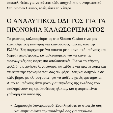
επωφεληθείτε, για να κάνετε κάθε παιχνίδι πιο συναρπαστικό.
Στο Slotoro Casino, εσείς είστε το κέντρο.
Ο ΑΝΑΛΥΤΙΚΌΣ ΟΔΗΓΌΣ ΓΙΑ ΤΑ
ΠΡΟΝΌΜΙΑ ΚΑΛΩΣΟΡΊΣΜΑΤΟΣ
Το μπόνους καλωσορίσματος στο Slotoro Casino είναι μια
καταπληκτική εκκίνηση για καινούριους παίκτες από την
Ελλάδα. Σας παρέχουμε ένα πακέτο με οικονομικό μπόνους και
δωρεάν περιστροφές, κατασκευασμένο για να κάνει τις
εισαγωγικές σας φορές πιο απολαυστικές. Για να το πάρετε,
απλά δημιουργήστε λογαριασμό, καταθέστε για πρώτη φορά και
επιλέξτε την προνομία που σας συμφέρει. Σας καθοδηγούμε σε
κάθε βήμα, με πληροφορίες, για να παίζετε χωρίς ερωτήματα.
Αυτό το μπόνους είναι μόνο για υπηκόους της Ελλάδας που
εκπληρώνουν τις προϋποθέσεις ηλικίας, και η πορεία είναι
γρήγορη και ασφαλής.
Δημιουργία λογαριασμού: Συμπληρώστε τα στοιχεία σας
και επιβεβαιώστε την ταυτότητά σας για ασφάλεια.