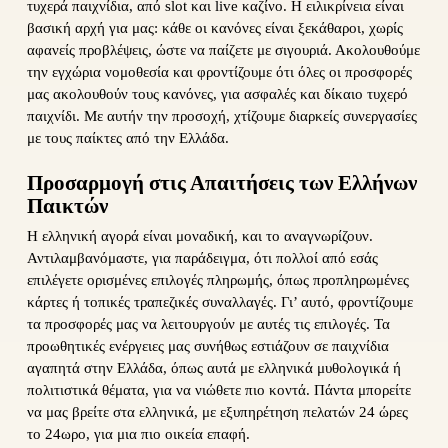
τυχερά παιχνίδια, από slot και live καζίνο. Η ειλικρίνεια είναι
βασική αρχή για μας: κάθε οι κανόνες είναι ξεκάθαροι, χωρίς
αφανείς προβλέψεις, ώστε να παίζετε με σιγουριά. Ακολουθούμε
την εγχώρια νομοθεσία και φροντίζουμε ότι όλες οι προσφορές
μας ακολουθούν τους κανόνες, για ασφαλές και δίκαιο τυχερό
παιχνίδι. Με αυτήν την προσοχή, χτίζουμε διαρκείς συνεργασίες
με τους παίκτες από την Ελλάδα.
Προσαρμογή στις Απαιτήσεις των Ελλήνων
Παικτών
Η ελληνική αγορά είναι μοναδική, και το αναγνωρίζουν.
Αντιλαμβανόμαστε, για παράδειγμα, ότι πολλοί από εσάς
επιλέγετε ορισμένες επιλογές πληρωμής, όπως προπληρωμένες
κάρτες ή τοπικές τραπεζικές συναλλαγές. Γι’ αυτό, φροντίζουμε
τα προσφορές μας να λειτουργούν με αυτές τις επιλογές. Τα
προωθητικές ενέργειες μας συνήθως εστιάζουν σε παιχνίδια
αγαπητά στην Ελλάδα, όπως αυτά με ελληνικά μυθολογικά ή
πολιτιστικά θέματα, για να νιώθετε πιο κοντά. Πάντα μπορείτε
να μας βρείτε στα ελληνικά, με εξυπηρέτηση πελατών 24 ώρες
το 24ωρο, για μια πιο οικεία επαφή.