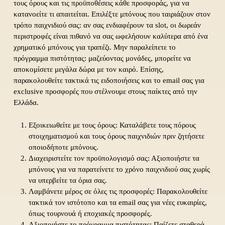
τους όρους και τις προϋποθέσεις κάθε προσφοράς, για να
κατανοείτε τι απαιτείται. Επιλέξτε μπόνους που ταιριάζουν στον
τρόπο παιχνιδιού σας: αν σας ενδιαφέρουν τα slot, οι δωρεάν
περιστροφές είναι πιθανό να σας ωφελήσουν καλύτερα από ένα
χρηματικό μπόνους για τραπέζι. Μην παραλείπετε το
πρόγραμμα πιστότητας: μαζεύοντας μονάδες, μπορείτε να
αποκομίσετε μεγάλα δώρα με τον καιρό. Επίσης,
παρακολουθείτε τακτικά τις ειδοποιήσεις και το email σας για
exclusive προσφορές που στέλνουμε στους παίκτες από την
Ελλάδα.
Εξοικειωθείτε με τους όρους: Καταλάβετε τους πόρους
στοιχηματισμού και τους όρους παιχνιδιών πριν ζητήσετε
οποιοδήποτε μπόνους.
Διαχειριστείτε τον προϋπολογισμό σας: Αξιοποιήστε τα
μπόνους για να παρατείνετε το χρόνο παιχνιδιού σας χωρίς
να υπερβείτε τα όρια σας.
Λαμβάνετε μέρος σε όλες τις προσφορές: Παρακολουθείτε
τακτικά τον ιστότοπο και τα email σας για νέες ευκαιρίες,
όπως τουρνουά ή εποχιακές προσφορές.
Αξιοποιήστε το πρόγραμμα πιστότητας: Παίζετε σταθερά