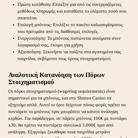
Πρώτη κατάθεση: Επιλέξτε μια από τις συνεργαζόμενες
μεθόδους πληρωμής και καταθέστε το ελάχιστο ποσό που
απαιτείται.
Επιλογή μπόνους: Επιλέξτε το πακέτο καλωσορίσματος
που προτιμάτε από τις διαθέσιμες επιλογές.
Ενεργοποίηση: Το μπόνους πιστώνεται αυτόματα στον
λογαριασμό σας, έτοιμο για χρήση.
Αξιοποίηση: Ξεκινήστε να παίζετε στα αγαπημένα σας
παιχνίδια, σεβόμενοι τους όρους στοιχηματισμού.
Αναλυτική Κατανόηση των Πόρων
Στοιχηματισμού
Οι πόροι στοιχηματισμού (wagering requirements) είναι
σημαντικοί για τα μπόνους, και στο Slotoro Casino τα
εξηγούμε απλά. Αυτοί οι όροι δείχνουν πόσες φορές πρέπει να
ποντάρετε το μπόνους πριν μπορέσετε να κάνετε ανάληψη
κερδών. Για παράδειγμα, αν πάρετε μπόνους 100€ με ποντάρει
x30, θα πρέπει να ποντάρετε συνολικά 3.000€ πριν από
ανάληψη. Εξηγούμε ξεκάθαρα ποια παιχνίδια μετράνε