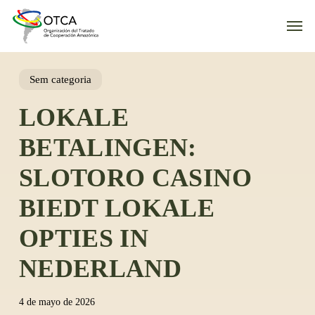
Skip
Men
to
main
content
Sem categoria
LOKALE
BETALINGEN:
SLOTORO CASINO
BIEDT LOKALE
OPTIES IN
NEDERLAND
4 de mayo de 2026