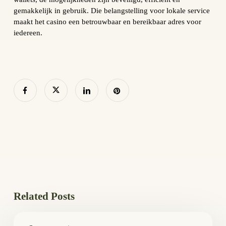
gemakkelijk in gebruik. Die belangstelling voor lokale service
maakt het casino een betrouwbaar en bereikbaar adres voor
iedereen.
Related Posts
Как