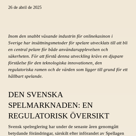
26 de abril de 2025
Inom den snabbt växande industrin för onlinekasinon i
Sverige har insättningsmetoder för spelare utvecklats till att bli
en central pelare för både användarupplevelsen och
säkerheten. För att förstå denna utveckling krävs en djupare
förståelse för den teknologiska innovationen, den
regulatoriska ramen och de värden som ligger till grund för ett
hållbart spelande.
DEN SVENSKA
SPELMARKNADEN: EN
REGULATORISK ÖVERSIKT
Svensk spelreglering har under de senaste åren genomgått
betydande förändringar, särskilt efter införandet av
Spellagen