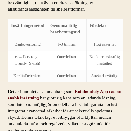
bekvämlighet, utan även en drastisk ökning av
anslutningshastigheten till spelplattformar.
Insättningsmetod
Genomsnittlig
Fördelar
bearbetningstid
Banköverföring
1-3 timmar
Hög säkerhet
e-wallets (e.g.,
Omedelbart
Konkurrenskraftig
Trustly, Swish)
hastighet
Kredit/Debetkort
Omedelbart
Användarvänligt
Det är inom detta sammanhang som
Buildmoduly App casino
snabb insättning
har gjort sig känt som en ledande lösning,
som inte bara möjliggör omedelbara insättningar utan också
integrerar avancerad säkerhet för att säkerställa spelarnas
skydd. Denna teknologi överbryggar ofta klyftan mellan
användarkomfort och regelverk, vilket är avgörande för
moderna onlinekasinon.