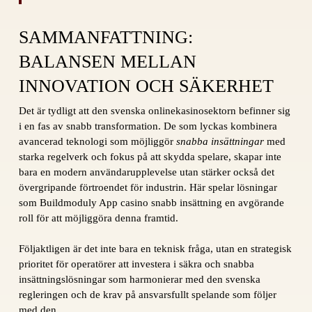
SAMMANFATTNING:
BALANSEN MELLAN
INNOVATION OCH SÄKERHET
Det är tydligt att den svenska onlinekasinosektorn befinner sig
i en fas av snabb transformation. De som lyckas kombinera
avancerad teknologi som möjliggör
snabba insättningar
med
starka regelverk och fokus på att skydda spelare, skapar inte
bara en modern användarupplevelse utan stärker också det
övergripande förtroendet för industrin. Här spelar lösningar
som Buildmoduly App casino snabb insättning en avgörande
roll för att möjliggöra denna framtid.
Följaktligen är det inte bara en teknisk fråga, utan en strategisk
prioritet för operatörer att investera i säkra och snabba
insättningslösningar som harmonierar med den svenska
regleringen och de krav på ansvarsfullt spelande som följer
med den.