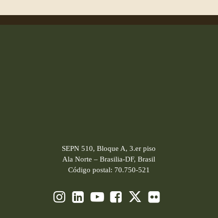
SEPN 510, Bloque A, 3.er piso
Ala Norte – Brasilia-DF, Brasil
Código postal: 70.750-521