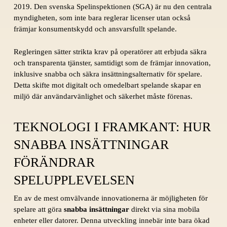
2019
. Den svenska Spelinspektionen (SGA) är nu den centrala
myndigheten, som inte bara reglerar licenser utan också
främjar konsumentskydd och ansvarsfullt spelande.
Regleringen sätter strikta krav på operatörer att erbjuda säkra
och transparenta tjänster, samtidigt som de främjar innovation,
inklusive snabba och säkra insättningsalternativ för spelare.
Detta skifte mot digitalt och omedelbart spelande skapar en
miljö där användarvänlighet och säkerhet måste förenas.
TEKNOLOGI I FRAMKANT: HUR
SNABBA INSÄTTNINGAR
FÖRÄNDRAR
SPELUPPLEVELSEN
En av de mest omvälvande innovationerna är möjligheten för
spelare att göra
snabba insättningar
direkt via sina mobila
enheter eller datorer. Denna utveckling innebär inte bara ökad