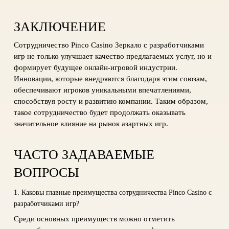
ЗАКЛЮЧЕНИЕ
Сотрудничество Pinco Casino Зеркало с разработчиками
игр не только улучшает качество предлагаемых услуг, но и
формирует будущее онлайн-игровой индустрии.
Инновации, которые внедряются благодаря этим союзам,
обеспечивают игроков уникальными впечатлениями,
способствуя росту и развитию компании. Таким образом,
такое сотрудничество будет продолжать оказывать
значительное влияние на рынок азартных игр.
ЧАСТО ЗАДАВАЕМЫЕ
ВОПРОСЫ
1. Каковы главные преимущества сотрудничества Pinco Casino с
разработчиками игр?
Среди основных преимуществ можно отметить