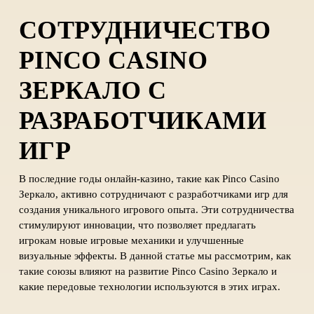
СОТРУДНИЧЕСТВО
PINCO CASINO
ЗЕРКАЛО С
РАЗРАБОТЧИКАМИ
ИГР
В последние годы онлайн-казино, такие как Pinco Casino
Зеркало, активно сотрудничают с разработчиками игр для
создания уникального игрового опыта. Эти сотрудничества
стимулируют инновации, что позволяет предлагать
игрокам новые игровые механики и улучшенные
визуальные эффекты. В данной статье мы рассмотрим, как
такие союзы влияют на развитие Pinco Casino Зеркало и
какие передовые технологии используются в этих играх.