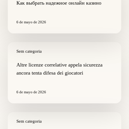
онлайн
Как выбрать надежное онлайн казино
казино
6 de mayo de 2026
Altre
licenze
Sem categoria
correlative
appela
Altre licenze correlative appela sicurezza
sicurezza
ancora tenta difesa dei giocatori
ancora
tenta
difesa
6 de mayo de 2026
dei
giocatori
Che
razza
Sem categoria
di