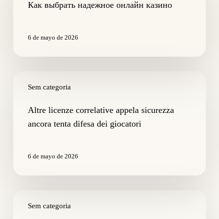
онлайн
Как выбрать надежное онлайн казино
казино
6 de mayo de 2026
Altre
licenze
Sem categoria
correlative
appela
Altre licenze correlative appela sicurezza
sicurezza
ancora tenta difesa dei giocatori
ancora
tenta
difesa
6 de mayo de 2026
dei
giocatori
Che
razza
Sem categoria
di