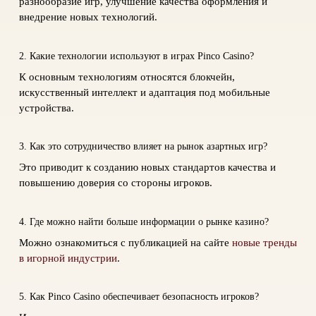
разнообразие игр, улучшение качества оформления и
внедрение новых технологий.
2. Какие технологии используют в играх Pinco Casino?
К основным технологиям относятся блокчейн,
искусственный интеллект и адаптация под мобильные
устройства.
3. Как это сотрудничество влияет на рынок азартных игр?
Это приводит к созданию новых стандартов качества и
повышению доверия со стороны игроков.
4. Где можно найти больше информации о рынке казино?
Можно ознакомиться с публикацией на сайте
новые тренды
в игорной индустрии
.
5. Как Pinco Casino обеспечивает безопасность игроков?