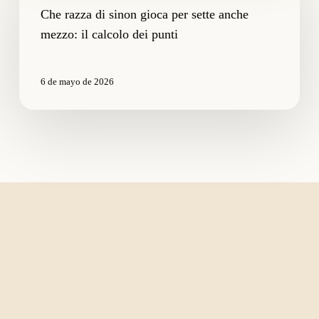
sinon
Che razza di sinon gioca per sette anche
gioca
mezzo: il calcolo dei punti
per
sette
anche
6 de mayo de 2026
mezzo:
il
calcolo
dei
punti