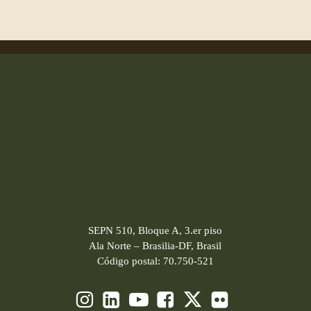
SEPN 510, Bloque A, 3.er piso
Ala Norte – Brasilia-DF, Brasil
Código postal: 70.750-521