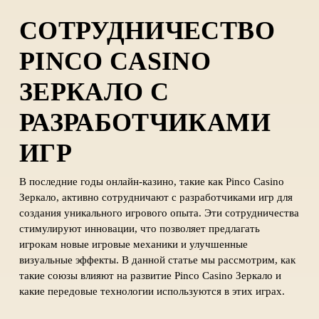
СОТРУДНИЧЕСТВО
PINCO CASINO
ЗЕРКАЛО С
РАЗРАБОТЧИКАМИ
ИГР
В последние годы онлайн-казино, такие как Pinco Casino
Зеркало, активно сотрудничают с разработчиками игр для
создания уникального игрового опыта. Эти сотрудничества
стимулируют инновации, что позволяет предлагать
игрокам новые игровые механики и улучшенные
визуальные эффекты. В данной статье мы рассмотрим, как
такие союзы влияют на развитие Pinco Casino Зеркало и
какие передовые технологии используются в этих играх.