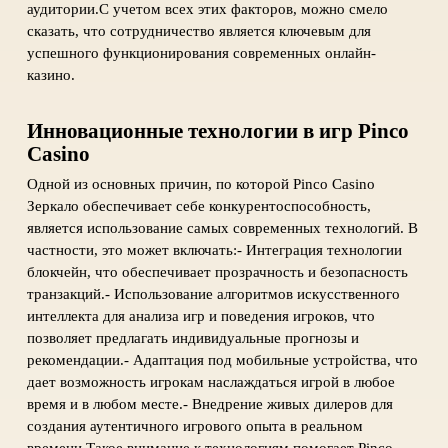
аудитории.С учетом всех этих факторов, можно смело
сказать, что сотрудничество является ключевым для
успешного функционирования современных онлайн-
казино.
Инновационные технологии в игр Pinco
Casino
Одной из основных причин, по которой Pinco Casino
Зеркало обеспечивает себе конкурентоспособность,
является использование самых современных технологий. В
частности, это может включать:- Интеграция технологии
блокчейн, что обеспечивает прозрачность и безопасность
транзакций.- Использование алгоритмов искусственного
интеллекта для анализа игр и поведения игроков, что
позволяет предлагать индивидуальные прогнозы и
рекомендации.- Адаптация под мобильные устройства, что
дает возможность игрокам наслаждаться игрой в любое
время и в любом месте.- Внедрение живых дилеров для
создания аутентичного игрового опыта в реальном
времени.Такое внимание к технологиям помогает Pinco