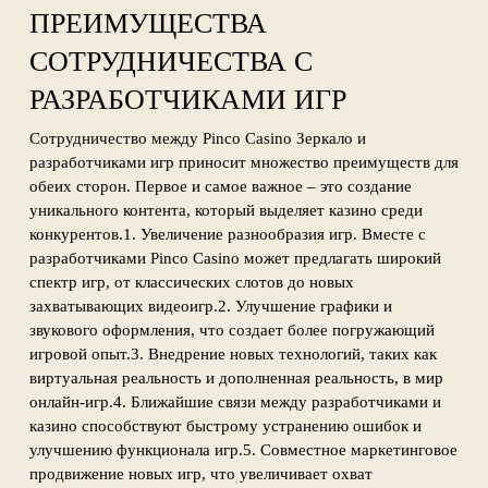
ПРЕИМУЩЕСТВА
СОТРУДНИЧЕСТВА С
РАЗРАБОТЧИКАМИ ИГР
Сотрудничество между Pinco Casino Зеркало и
разработчиками игр приносит множество преимуществ для
обеих сторон. Первое и самое важное – это создание
уникального контента, который выделяет казино среди
конкурентов.1. Увеличение разнообразия игр. Вместе с
разработчиками Pinco Casino может предлагать широкий
спектр игр, от классических слотов до новых
захватывающих видеоигр.2. Улучшение графики и
звукового оформления, что создает более погружающий
игровой опыт.3. Внедрение новых технологий, таких как
виртуальная реальность и дополненная реальность, в мир
онлайн-игр.4. Ближайшие связи между разработчиками и
казино способствуют быстрому устранению ошибок и
улучшению функционала игр.5. Совместное маркетинговое
продвижение новых игр, что увеличивает охват