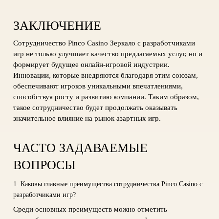
ЗАКЛЮЧЕНИЕ
Сотрудничество Pinco Casino Зеркало с разработчиками
игр не только улучшает качество предлагаемых услуг, но и
формирует будущее онлайн-игровой индустрии.
Инновации, которые внедряются благодаря этим союзам,
обеспечивают игроков уникальными впечатлениями,
способствуя росту и развитию компании. Таким образом,
такое сотрудничество будет продолжать оказывать
значительное влияние на рынок азартных игр.
ЧАСТО ЗАДАВАЕМЫЕ
ВОПРОСЫ
1. Каковы главные преимущества сотрудничества Pinco Casino с
разработчиками игр?
Среди основных преимуществ можно отметить