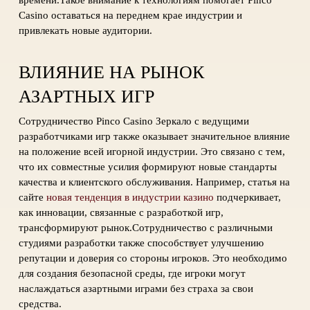
Casino оставаться на переднем крае индустрии и
привлекать новые аудитории.
ВЛИЯНИЕ НА РЫНОК
АЗАРТНЫХ ИГР
Сотрудничество Pinco Casino Зеркало с ведущими
разработчиками игр также оказывает значительное влияние
на положение всей игорной индустрии. Это связано с тем,
что их совместные усилия формируют новые стандарты
качества и клиентского обслуживания. Например, статья на
сайте
новая тенденция в индустрии казино
подчеркивает,
как инновации, связанные с разработкой игр,
трансформируют рынок.Сотрудничество с различными
студиями разработки также способствует улучшению
репутации и доверия со стороны игроков. Это необходимо
для создания безопасной среды, где игроки могут
наслаждаться азартными играми без страха за свои
средства.