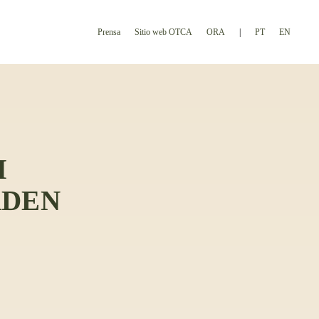
Prensa
Sitio web OTCA
ORA
PT
EN
M
ADEN