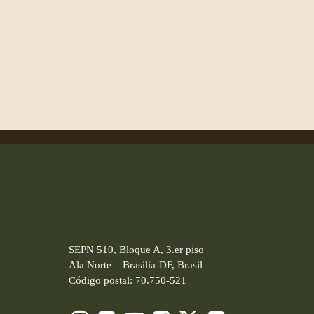
SEPN 510, Bloque A, 3.er piso
Ala Norte – Brasilia-DF, Brasil
Código postal: 70.750-521