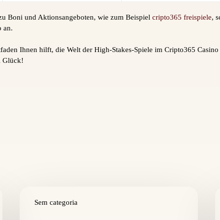
 zu Boni und Aktionsangeboten, wie zum Beispiel
cripto365 freispiele
, 
 an.
tfaden Ihnen hilft, die Welt der High-Stakes-Spiele im Cripto365 Casino 
l Glück!
Altre
C
licenze
Sem categoria
r
correlative
d