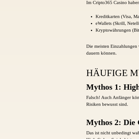
Im Cripto365 Casino haben
Kreditkarten (Visa, M
eWallets (Skrill, Netell
Kryptowährungen (Bit
Die meisten Einzahlungen 
dauern können.
HÄUFIGE M
Mythos 1: High-
Falsch! Auch Anfänger könn
Risiken bewusst sind.
Mythos 2: Die 
Das ist nicht unbedingt wa