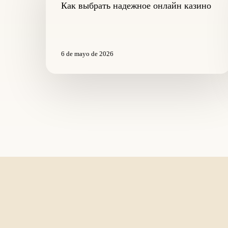
онлайн
Как выбрать надежное онлайн казино
казино
6 de mayo de 2026