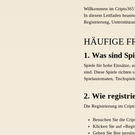
Willkommen im Cripto365 Ca
In diesem Leitfaden beant
Registrierung, Unterstütz
HÄUFIGE F
1. Was sind Spi
Spiele für hohe Einsätze, a
sind. Diese Spiele richten 
Spielautomaten, Tischspiel
2. Wie registr
Die Registrierung im Cripto
Besuchen Sie die Crip
Klicken Sie auf «Regis
Geben Sie Ihre persö