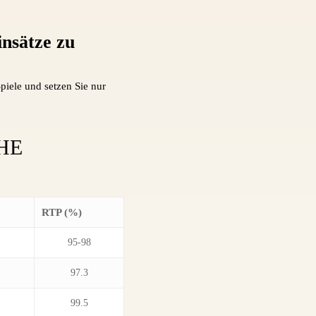
nsätze zu
Spiele und setzen Sie nur
HE
RTP (%)
95-98
97.3
99.5